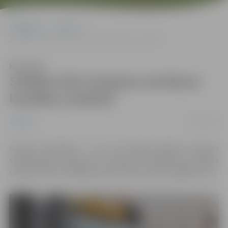
Sākumlapa
Jaunumi
Svētkos būs izmaiņas autobusu kustības sarakstā
Klausīties
Svētkos būs izmaiņas autobusu
kustības sarakstā
19/06/2019
Jaunumi
Svētku brīvdienās – 23. un 24. jūnijā, pilsētas nozīmes
sabiedriskais transports kursēs pēc svētdienas kustības
saraksta. Bet 24. jūnijā nekursēs 54 autobusu agrākie reisi.