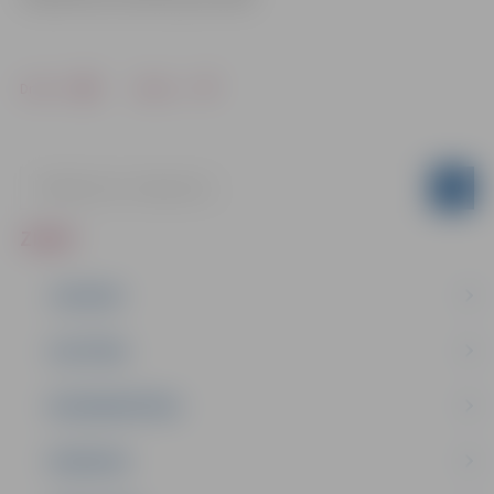
Drukāt
Dalīties
ZIŅAS
JAUNUMI
IZGLĪTĪBA
NODARBINĀTĪBA
PASĀKUMI