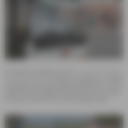
24. jūnijā atcelti agrākie rīta reisi 1., 2., 4., 5., 7., 8., 9., 11.,
14., 15., 18., 19. un 22.maršruta autobusiem, savukārt
starppilsētu maršrutos pasažieriem jārēķinās ar to, ka 23.
jūnijā atcelti divi pēdējie mikroautobusi, bet 24. jūnijā –
divi pirmie mikroautobusi maršrutā Jelgava–Rīga.