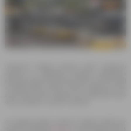
Uzņēmuma “Jelgavas autobusu parks” novērojumi
apliecina, ka sabiedriskā transporta pakalpojuma
pieprasījums agrā rītā pēcsvētku laikā ir ļoti zems, tādēļ
arī šogad vairāku autobusu maršrutu agrākie reisi tiek
atcelti. Šādu praksi uzņēmums jau tradicionāli īsteno
divas reizes gadā – 1. janvārī un 24. jūnijā.
Ar izmaiņām pilsētas autobusu kustības sarakstā var
iepazīties mājaslapā
www.jap.lv.
Ja iedzīvotājiem radušās