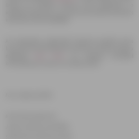
šaubas par konkrēta maršruta reisa pieejamību, to
iespējams pārbaudīt, arī zvanot pa bezmaksas diennakts
informatīvo tālruni 63045945.
Arī starppilsētu sabiedriskā transporta pasažieri pirms
brauciena aicināti pārbaudīt autobusu kustības sarakstu
mājaslapā
www. atd.lv
, kur pieejama aktuālākā
informācija par autobusu kursēšanas laiku.
Foto: Jelgavas pilsēta
Informācija sagatavota
Jelgavas pilsētas pašvaldības
Sabiedrisko attiecību pārvaldē