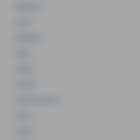
PAŠVALDĪBA
PILSĒTA
SABIEDRĪBA
ĢIMENE
JAUNIEŠI
SATIKSME
SOCIĀLAIS ATBALSTS
SPORTS
TŪRISMS