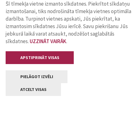
Šī tīmekļa vietne izmanto sīkdatnes. Piekrītot sīkdatņu
izmantošanai, tiks nodrošināta tīmekļa vietnes optimāla
darbība. Turpinot vietnes apskati, Jūs piekrītat, ka
izmantosim sīkdatnes Jūsu ierīcē. Savu piekrišanu Jūs
jebkurā laikā varat atsaukt, nodzēšot saglabātās
sīkdatnes.
UZZINĀT VAIRĀK
.
APSTIPRINĀT VISAS
PIELĀGOT IZVĒLI
ATCELT VISAS