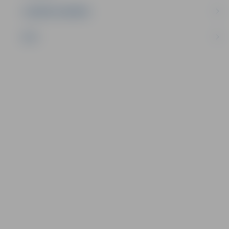
UZŅĒMĒJDARBĪBA
NVO