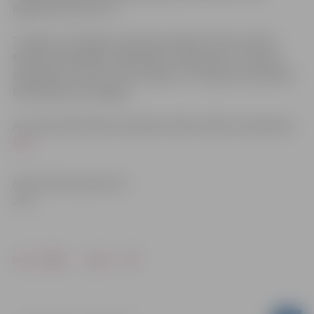
pagalmā pulksten 13.
7.maijā un 14.maijā no pulksten 10 līdz 15 būs atvērta
Miezītes bibliotēka, bibliotēka “Pārlielupe” un bērnu
bibliotēka “Zinītis”, bet 8.maijā un 15.maijā visas pilsētas
bibliotēkas būs slēgtas.
Ar visām darba laika izmaiņām svētku laikā var iepazīties
šeit
.
Informācija sagatavota
JZB
Drukāt
Dalīties