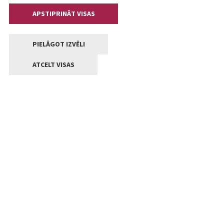
APSTIPRINĀT VISAS
PIELĀGOT IZVĒLI
ATCELT VISAS
Kontakti
Jelgavas valstpilsētas pašvaldība
Lielā iela 11, Jelgava, LV-3001
+371 63005522