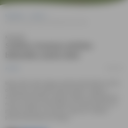
Sākumlapa
Jaunumi
Svētkos izmaiņas pilsētas bibliotēku darba laikā
Klausīties
Svētkos izmaiņas pilsētas
bibliotēku darba laikā
28/04/2016
Jaunumi
Maija svētku laikā Jelgavas pilsētas bibliotēkām mainīts
darba laiks. Pirmssvētku dienā, 30.aprīlī, Jelgavas
Zinātniskā bibliotēka (JZB) būs slēgta, tomēr grāmatas
nodot un paņemt varēs filiālēs, kuru darba laiks būs no
pulksten 10 līdz 15. Savukārt 1.maijā visas Jelgavas
pilsētas bibliotēkas būs slēgtas.