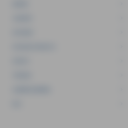
ĢIMENE
JAUNIEŠI
SATIKSME
SOCIĀLAIS ATBALSTS
SPORTS
TŪRISMS
UZŅĒMĒJDARBĪBA
NVO