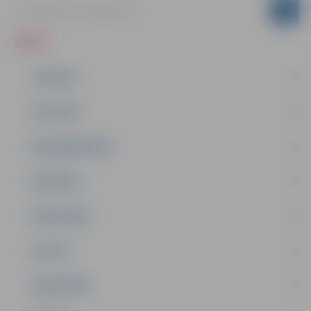
ZIŅAS
JAUNUMI
IZGLĪTĪBA
NODARBINĀTĪBA
PASĀKUMI
PAŠVALDĪBA
PILSĒTA
SABIEDRĪBA