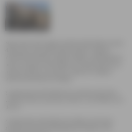
Maija svētku laikā Jelgavas pilsētas bibliotēkām mainīts
darba laiks. Pirmssvētku dienā, 30.aprīlī, Jelgavas
Zinātniskā bibliotēka (JZB) būs slēgta, tomēr grāmatas
nodot un paņemt varēs filiālēs, kuru darba laiks būs no
pulksten 10 līdz 15. Savukārt 1.maijā visas Jelgavas
pilsētas bibliotēkas būs slēgtas.
3.maijā pilsētas bibliotēkām būs saīsināts darba laiks –
JZB būs atvērta no pulksten 10 līdz 17, bet filiāles no 10
līdz 16.
4.maijā pilsētas bibliotēkas būs slēgtas, bet ikviens
aicināts pievienoties Baltā galdauta svētkiem JZB