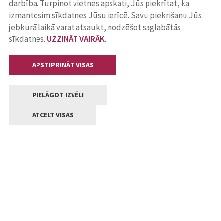
darbība. Turpinot vietnes apskati, Jūs piekrītat, ka
izmantosim sīkdatnes Jūsu ierīcē. Savu piekrišanu Jūs
jebkurā laikā varat atsaukt, nodzēšot saglabātās
sīkdatnes.
UZZINĀT VAIRĀK
.
APSTIPRINĀT VISAS
PIELĀGOT IZVĒLI
ATCELT VISAS
Kontakti