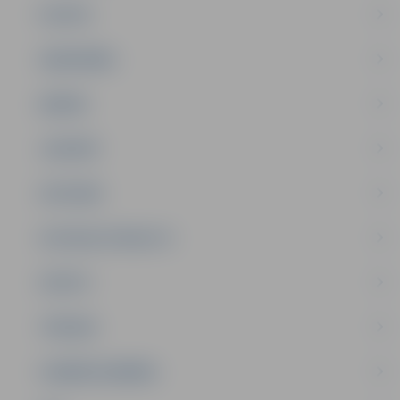
PILSĒTA
SABIEDRĪBA
ĢIMENE
JAUNIEŠI
SATIKSME
SOCIĀLAIS ATBALSTS
SPORTS
TŪRISMS
UZŅĒMĒJDARBĪBA