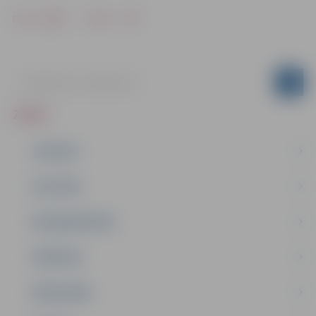
Drukāt
Dalīties
ZIŅAS
JAUNUMI
IZGLĪTĪBA
NODARBINĀTĪBA
PASĀKUMI
PAŠVALDĪBA