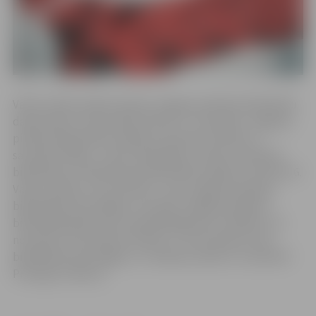
Valsts svētku laikā izmaiņas Jelgavas pilsētas bibliotēku
darba laikos. Pirmssvētku dienā, 17. novembrī, Jelgavas
pilsētas bibliotēka strādās no pulksten 10 līdz 17,
savukārt filiāles – bērnu bibliotēka „Zinītis”, Miezītes
bibliotēka un Pārlielupes bibliotēka strādās no 10 līdz 16.
Valsts svētkos, 18. novembrī , visas Jelgavas pilsētas
bibliotēkas būs slēgtas, savukārt Jelgavas pilsētas
bibliotēka gaidīs savus apmeklētājus jau svētdien, 19.
novembrī, no pulksten 10 līdz 17. 20. novembrī visas
bibliotēkas būs slēgtas. Uz tikšanos atkal 21. novembrī!
Priecīgus svētkus!