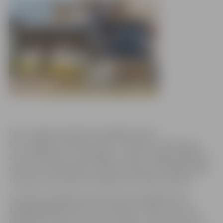
Foto: Jelgavas pilsētas pašvaldības arhīvs
SIA “Jelgavas autobusu parks” informē, ka 2016. gada
25.,26. decembrī un 2017.gada 1. janvārī Jelgavas pilsētas
maršrutu tīkla pilsētas nozīmes maršrutos sabiedriskais
transports kursēs pēc svētdienas kustības saraksta.
Savukārt 2017.gada 1.janvārī nekursēs agrākie reisi:
1.maršrutā
nekursēs reisi pulksten 7:02 no Centra uz
Mežvidiem, 8:43 no Centra uz Tušķiem, 7:58 no Centra uz