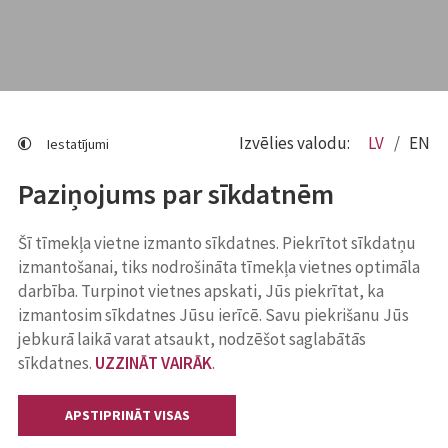
Izvēlies valodu:
LV
EN
Iestatījumi
Paziņojums par sīkdatnēm
Šī tīmekļa vietne izmanto sīkdatnes. Piekrītot sīkdatņu
izmantošanai, tiks nodrošināta tīmekļa vietnes optimāla
darbība. Turpinot vietnes apskati, Jūs piekrītat, ka
izmantosim sīkdatnes Jūsu ierīcē. Savu piekrišanu Jūs
jebkurā laikā varat atsaukt, nodzēšot saglabātās
sīkdatnes.
UZZINĀT VAIRĀK
.
APSTIPRINĀT VISAS