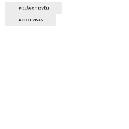
PIELĀGOT IZVĒLI
ATCELT VISAS
Kontakti
Jelgavas valstpilsētas pašvaldība
Lielā iela 11, Jelgava, LV-3001
+371 63005522
pasts@jelgava.lv
Klientu apkalpošana