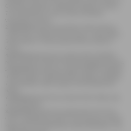
Ozolnieku vidusskolu, 7:40; 8:58 no Tušķiem uz Centru,
7:31 no Mežvidiem uz Centru, 8:20 no Ozolnieku
vidusskolas uz Centru.
2.maršrutā
nekursēs reisi pulksten 7:28 no Centra uz
Svētes skolu, pulksten 9:13 no Centra uz Svēti, 8:00 no
Svētes skolas uz Teteli, pulksten 9:50 no Svētes uz
Centru.
4.maršrutā
nekursēs reisi pulksten 6:20; 7:10; 8:00 no
Meiju ceļa, 6:45; 7:35; 8:25 no Psihoneiroloģiskās slimnīcas.
5.maršrutā
nekursēs reisi pulksten 6:40; 8:07 no Bankas
uz Bērzu kapiem, 7:08; 8:30 no Bērzu kapiem uz Blukām,
7:46 no Blukām uz Bērzu kapiem, 9:10 no Blukām līdz
Bankai.
7.maršrutā
nekursēs reisi pulksten 6:55 no Meiju ceļa,
7:35 no Kārniņiem
8.maršrutā
nekursēs reisi pulksten 6:23; 7:23; 7:57 no
Centra uz Bemberiem, 6:36; 7:11 no Autoostas uz Romas
krogu, 6:55; 7:55 no Bemberiem, 8:28 no Mežvidiem, 7:10;