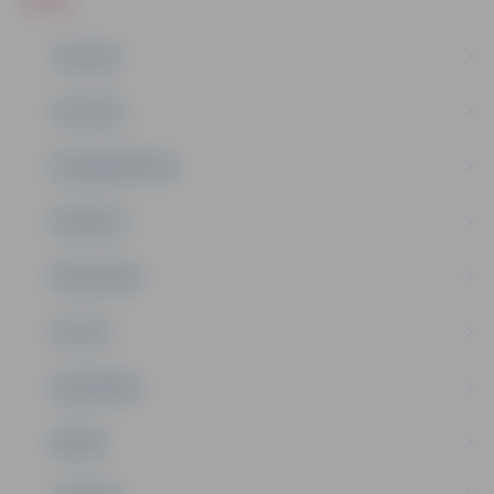
JAUNUMI
IZGLĪTĪBA
NODARBINĀTĪBA
PASĀKUMI
PAŠVALDĪBA
PILSĒTA
SABIEDRĪBA
ĢIMENE