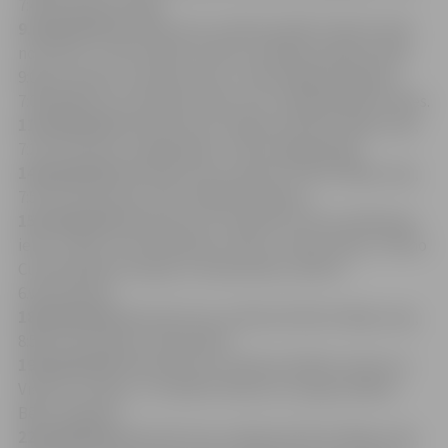
7:44 no Romas kroga.
9.maršrutā
nekursēs reisi pulksten 6:04; 7:16; 8:17; 9:19
no Centra uz Āni, 6:49 no Centra uz Baložu kapiem; 8:01;
9:03 no Centra uz Kastaņu ielu, 7:02 no Baložu kapiem,
7:08; 8:09; 9:11 no Kastaņu ielas, 6:27; 7:38; 8:40; 9:45 no Ānes.
11.maršrutā
nekursēs reisi pulksten 6:50 no Meiju ceļa,
7:21 no Centra uz Agroķīmiju, 7:45 no Agroķīmijas
14.maršrutā
nekursēs reisi pulksten 7:45 no Meiju ceļa,
7:53 no Autoostas, 8:15 no Baložu kapiem.
15.maršrutā
nekursēs reisi pulksten 7:25 no Satiksmes
ielas, 7:40 no Cukurfabrikas uz Akvu; 7:45 no Akvas, 7:50 no
Cukurfabrikas stacijas uz 6.vidusskolu, 8:03 no
6.vidusskolas.
18.maršrutā
nekursēs reisi pulksten 8:20 no Meiju ceļa,
8:56 no Ozolnieku vidusskolas.
19.maršrutā
nekursēs reisi pulksten 6:49 no Centra uz
Viesturu staciju, 7:17; 8:50 no Viesturu stacijas, 8:06 no
Bērzu kapiem.
22.maršrutā
nekursēs reisi pulksten 5:53 no Meiju ceļa,