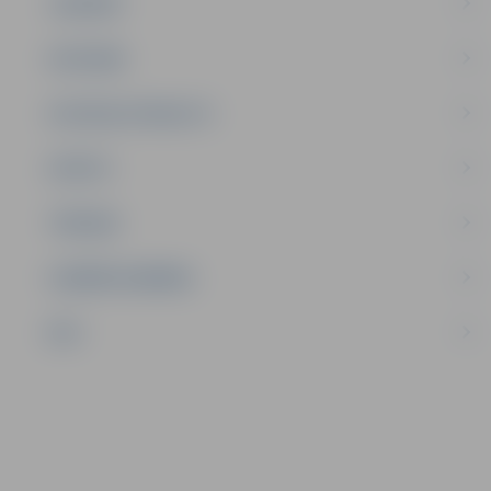
JAUNIEŠI
SATIKSME
SOCIĀLAIS ATBALSTS
SPORTS
TŪRISMS
UZŅĒMĒJDARBĪBA
NVO