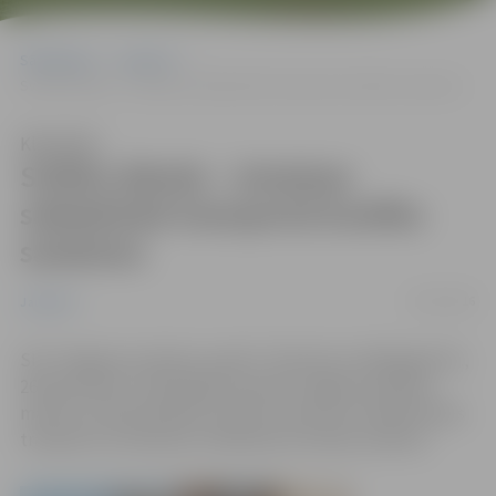
Sākumlapa
Jaunumi
Svētku dienās – izmaiņas sabiedriskā transporta kustību sarakstos
Klausīties
Svētku dienās – izmaiņas
sabiedriskā transporta kustību
sarakstos
18/12/2016
Jaunumi
SIA “Jelgavas autobusu parks” informē, ka 2016.gada 25.,
26.decembrī un 2017.gada 1.janvārī Jelgavas pilsētas
maršrutu tīkla pilsētas nozīmes maršrutos sabiedriskais
transports kursēs pēc svētdienas kustības saraksta.