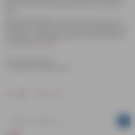
6:20; 7:10 no Dzelzceļa stacijas, 6:00; 6:39; 7:25 no Asteru
ielas.
Reģionālie starppilsētu nozīmes maršrutu reisi, kurus
apkalpo SIA “Jelgavas autobusu parks” 2016.gada 25.,26.,
31.decembrī un 2017.gada 1.janvārī kursēs kā norādīts 1.
un 2.tabulās
skatīt šeit .
Informāciju sagatavoja
SIA “Jelgavas autobusu parks”
Drukāt
Dalīties
ZIŅAS