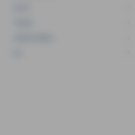
SPORTS
TŪRISMS
UZŅĒMĒJDARBĪBA
NVO