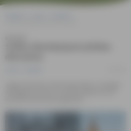
Sākumlapa
Jaunumi
Sabiedrība
Svētku dievkalpojumi pilsētas dievnamos
Klausīties
Svētku dievkalpojumi pilsētas
dievnamos
22/12/2022
Jaunumi
Sabiedrība
Jelgavas dievnamos notiks Ziemassvētku un Jaungada
dievkalpojumi, mises un citi svētku pasākumi, kurus
apmeklēt aicināts ikviens jelgavnieks.