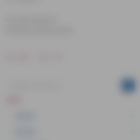
Informācija sagatavota
Sabiedrisko attiecību pārvaldē
Drukāt
Dalīties
ZIŅAS
JAUNUMI
IZGLĪTĪBA