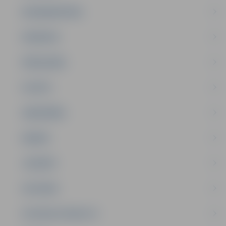
NODARBINĀTĪBA
PASĀKUMI
PAŠVALDĪBA
PILSĒTA
SABIEDRĪBA
ĢIMENE
JAUNIEŠI
SATIKSME
SOCIĀLAIS ATBALSTS