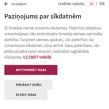
Izvēlies valodu:
LV
EN
Iestatījumi
Paziņojums par sīkdatnēm
Šī tīmekļa vietne izmanto sīkdatnes. Piekrītot sīkdatņu
izmantošanai, tiks nodrošināta tīmekļa vietnes optimāla
darbība. Turpinot vietnes apskati, Jūs piekrītat, ka
izmantosim sīkdatnes Jūsu ierīcē. Savu piekrišanu Jūs
jebkurā laikā varat atsaukt, nodzēšot saglabātās
sīkdatnes.
UZZINĀT VAIRĀK
.
APSTIPRINĀT VISAS
PIELĀGOT IZVĒLI
ATCELT VISAS