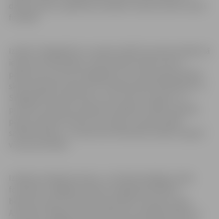
dāvanu paciņu izglītības iestādēm nodotas elektroniskā
formātā.
Izrāde “Sniegbaltīte un septiņi rūķīši” jaunā iestudējumā
iepazīstina skatītājus ar labi zināmo brāļu Grimmu
pasaku par princesi Sniegbaltīti, kuras ļaunajai pamātei
skauž meitenes skaistums. Pamāte pavēl medniekam no
Sniegbaltītes atbrīvoties, taču viņš to neizdara, un
princese nonāk pie septiņiem rūķīšiem. Vēlāk, pamātei
pašai cenšoties īstenot savu plānu, meitene apēd
saindētu ābolu, un tikai īstas mīlestības skūpsts atgriež
viņu pie dzīvības.
Izrāde iestudēta šoruden, un tā īpaši pielāgota video
formātam, tādējādi sniedzot iespēju gan pilsētas
bērniem saņemt īpašu Ziemassvētku sveicienu, gan
Ā.Alunāna Jelgavas teātra aktieriem attālināti tikties ar