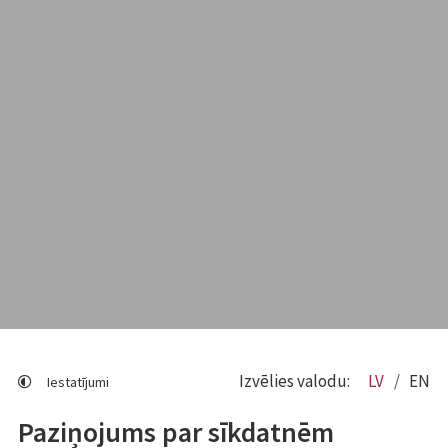
Izvēlies valodu:
LV
EN
Iestatījumi
Paziņojums par sīkdatnēm