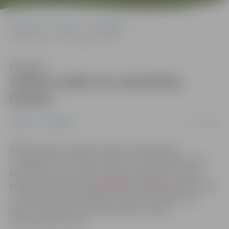
Sākumlapa
Jaunumi
Sabiedrība
Svētku izrādi var noskatīties ikviens
Klausīties
Svētku izrādi var noskatīties
ikviens
20/12/2020
Jaunumi
Sabiedrība
Ādolfa Alunāna Jelgavas teātra iestudēto lugu
“Sniegbaltīte un septiņi rūķīši” var noskatīties ikviens
bērns kopā ar savu ģimeni Jelgavas pilsētas Youtube
kanālā @JelgavaLV gan
latviešu
, gan
krievu
valodā. Teju
stundu garo izrādi papildina muzikāli priekšnesumi,
dejas, kā arī īpašs sveiciens bērniem no paša
Ziemassvētku vecīša.