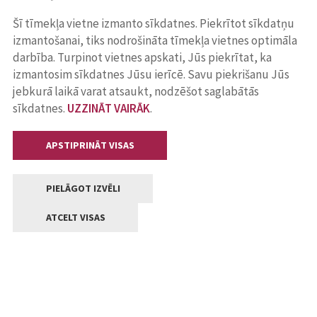
Šī tīmekļa vietne izmanto sīkdatnes. Piekrītot sīkdatņu
izmantošanai, tiks nodrošināta tīmekļa vietnes optimāla
darbība. Turpinot vietnes apskati, Jūs piekrītat, ka
izmantosim sīkdatnes Jūsu ierīcē. Savu piekrišanu Jūs
jebkurā laikā varat atsaukt, nodzēšot saglabātās
sīkdatnes.
UZZINĀT VAIRĀK
.
APSTIPRINĀT VISAS
PIELĀGOT IZVĒLI
ATCELT VISAS