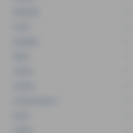
PAŠVALDĪBA
PILSĒTA
SABIEDRĪBA
ĢIMENE
JAUNIEŠI
SATIKSME
SOCIĀLAIS ATBALSTS
SPORTS
TŪRISMS