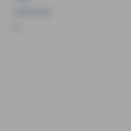
UZŅĒMĒJDARBĪBA
NVO