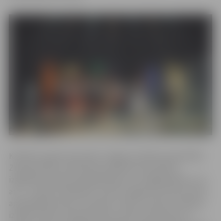
Kā ikkatru gadu decembrī Jelgavas pilsētas pašvaldība
Ziemassvētku izrādi dāvina pilsētas pirmsskolas
izglītības iestāžu piecgadniekiem un sešgadniekiem, kā
arī 1.–4. klašu skolēniem. Ierastā Jelgavas kultūras nama
apmeklēšana šoreiz nenotika, tomēr, turpinot tradīciju,
izrādes kopā ar Ziemassvētku vecīša sveicieniem un