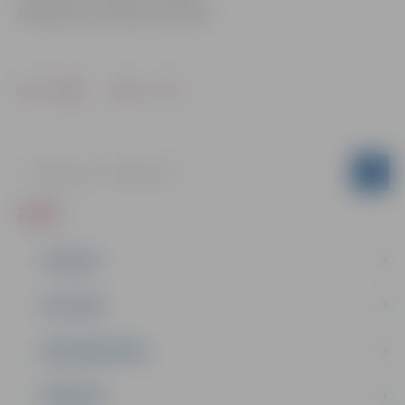
Sabiedrisko attiecību pārvaldē
Drukāt
Dalīties
ZIŅAS
JAUNUMI
IZGLĪTĪBA
NODARBINĀTĪBA
PASĀKUMI