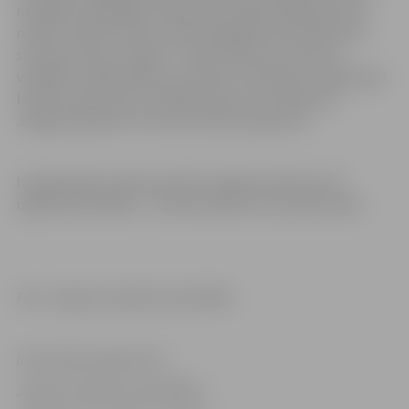
mazajiem skatītājiem laikā, kad izrādes klātienē nevar
notikt. Izrādi latviešu valodā režisējis Andris Bolmanis,
savukārt krievu valodā – Arvīds Matisons. Katrā no
valodām izrādē spēlē savs aktieru ansamblis. Izrādes gan
latviešu, gan krievu valodā ikviens var noskatīties
Jelgavas pilsētas
Youtube kanālā @JelgavaLV
.
Izrāde šogad nonāca pie 4327 Jelgavas bērniem 29
izglītības iestādēs – 21 bērnudārzā un astoņās skolās.
Foto: Jelgavas pilsētas pašvaldība
Informācija sagatavota
Jelgavas pilsētas pašvaldības