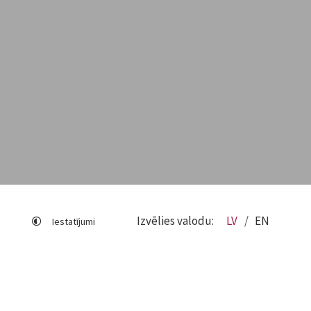
Izvēlies valodu:
LV
EN
Iestatījumi