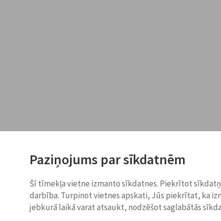
Paziņojums par sīkdatnēm
Šī tīmekļa vietne izmanto sīkdatnes. Piekrītot sīkdat
darbība. Turpinot vietnes apskati, Jūs piekrītat, ka i
jebkurā laikā varat atsaukt, nodzēšot saglabātās sīkd