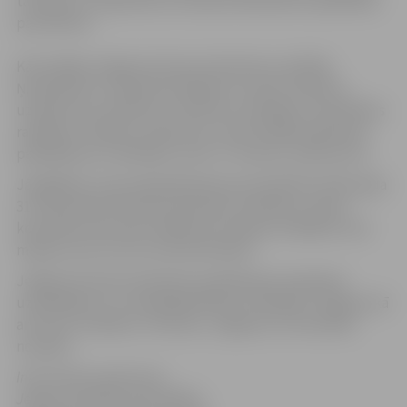
tā telpas un iepazīties ar biznesa inkubatora sadarbības
partneriem.
Kā norādīja Jelgavas biznesa inkubatora vadītājs
Ņ.Kazakevičs, inkubatorā plānots uzņemt septiņus
uzņēmumus: pārtikas un dzērienu ražotājus, kosmētikas
ražotājus, šūšanas uzņēmumu, industriālās pakošanas
pakalpojumu sniedzēju, divus IT nozares uzņēmumus.
Jāatgādina, ka jaunajā plānošanas periodā līdz 2023. gada
31. decembrim biznesa inkubatoru darbību Latvijā
koordinēs tieši LIAA. Vadība šim mērķim atvēlējusi 32,8
miljonus eiro no ES struktūrfondiem.
Jelgavas biznesa inkubatora pakalpojumi pieejami
uzņēmējiem un uzņēmējdarbības uzsācējiem Jelgavā, kā
arī Auces, Dobeles, Tērvetes, Jelgavas un Ozolnieku
novados.
Informācija sagatavoja
Jelgavas pilsētas pašvaldības