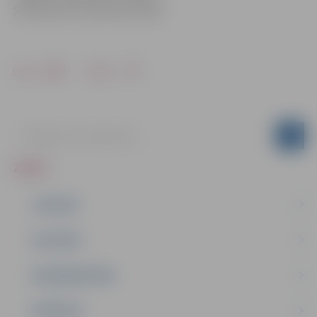
Sabiedrisko attiecību pārvaldē
Drukāt
Dalīties
ZIŅAS
JAUNUMI
IZGLĪTĪBA
NODARBINĀTĪBA
PASĀKUMI