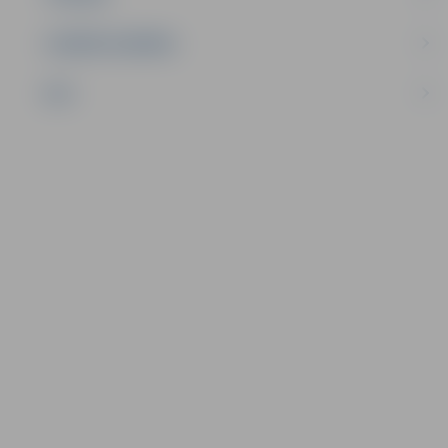
UZŅĒMĒJDARBĪBA
NVO