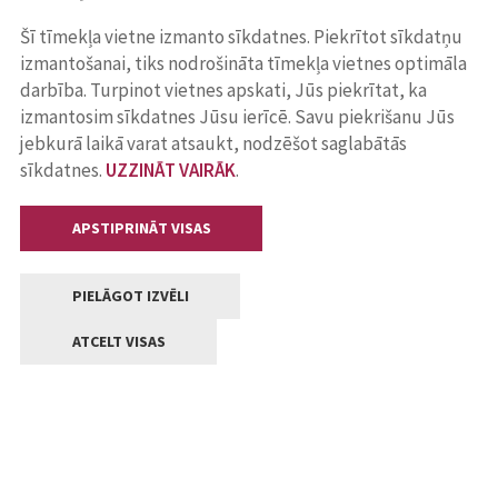
Šī tīmekļa vietne izmanto sīkdatnes. Piekrītot sīkdatņu
izmantošanai, tiks nodrošināta tīmekļa vietnes optimāla
darbība. Turpinot vietnes apskati, Jūs piekrītat, ka
izmantosim sīkdatnes Jūsu ierīcē. Savu piekrišanu Jūs
jebkurā laikā varat atsaukt, nodzēšot saglabātās
sīkdatnes.
UZZINĀT VAIRĀK
.
APSTIPRINĀT VISAS
PIELĀGOT IZVĒLI
ATCELT VISAS