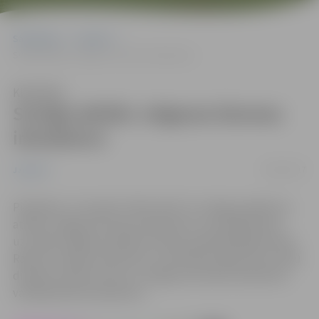
Sākumlapa
Jaunumi
Svinīgi atklāts Jelgavas biznesa inkubators
Klausīties
Svinīgi atklāts Jelgavas biznesa
inkubators
28/01/2017
Jaunumi
Piektdien, 27. janvārī, Peldu ielā 7 ar svinīgu pasākumu
atklāts Jelgavas biznesa inkubators, kurā klātesošos
uzrunāja Jelgavas pilsētas domes priekšsēdētājs Andris
Rāviņš, Latvijas Investīciju un attīstības aģentūras (LIAA)
direktors Andris Ozols un Jelgavas biznesa inkubatora
vadītājs Ņikita Kazakevičs.