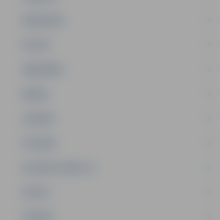
PAŠVALDĪBA
PILSĒTA
SABIEDRĪBA
ĢIMENE
JAUNIEŠI
SATIKSME
SOCIĀLAIS ATBALSTS
SPORTS
TŪRISMS