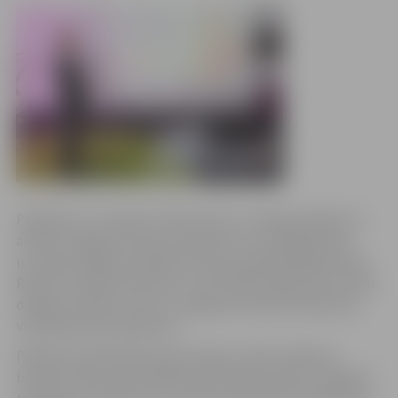
Piektdien, 27. janvārī, Peldu ielā 7 ar svinīgu pasākumu
atklāts Jelgavas biznesa inkubators, kurā klātesošos
uzrunāja Jelgavas pilsētas domes priekšsēdētājs Andris
Rāviņš, Latvijas Investīciju un attīstības aģentūras (LIAA)
direktors Andris Ozols un Jelgavas biznesa inkubatora
vadītājs Ņikita Kazakevičs.
Pasākuma laikā klātesošie varēja uzzināt vairāk par
biznesa inkubatora darbības pamatprincipiem, apskatīt