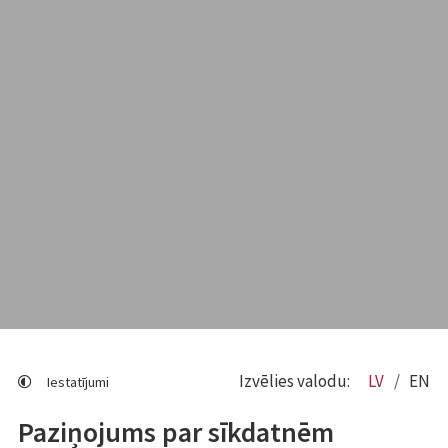
Izvēlies valodu:
LV
EN
Iestatījumi
Paziņojums par sīkdatnēm