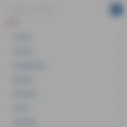
ZIŅAS
JAUNUMI
IZGLĪTĪBA
NODARBINĀTĪBA
PASĀKUMI
PAŠVALDĪBA
PILSĒTA
SABIEDRĪBA