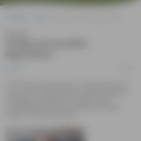
Sākumlapa
Jaunumi
Svinīgi sveic jaunākos jelgavniekus
Klausīties
Svinīgi sveic jaunākos
jelgavniekus
09/02/2017
Jaunumi
‘’Šeit ir mūsu pilsētas rītdiena!’’ uzrunājot mazuļus un
viņu vecākus, jauno jelgavnieku sveikšanas pasākumā
‘’Mūs gaida, mēs nākam’’ teica Jelgavas domes
priekšsēdētājs Andris Rāviņš, ģimenēm vēlot stipru
veselību, veiksmi un mīlestību.