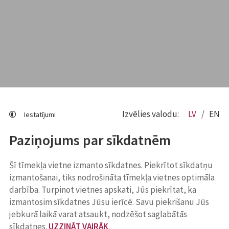
Izvēlies valodu:
LV
EN
Iestatījumi
Paziņojums par sīkdatnēm
Šī tīmekļa vietne izmanto sīkdatnes. Piekrītot sīkdatņu
izmantošanai, tiks nodrošināta tīmekļa vietnes optimāla
darbība. Turpinot vietnes apskati, Jūs piekrītat, ka
izmantosim sīkdatnes Jūsu ierīcē. Savu piekrišanu Jūs
jebkurā laikā varat atsaukt, nodzēšot saglabātās
sīkdatnes.
UZZINĀT VAIRĀK
.