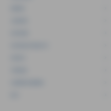
ĢIMENE
JAUNIEŠI
SATIKSME
SOCIĀLAIS ATBALSTS
SPORTS
TŪRISMS
UZŅĒMĒJDARBĪBA
NVO