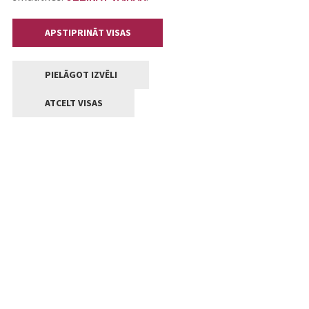
APSTIPRINĀT VISAS
PIELĀGOT IZVĒLI
ATCELT VISAS
Kontakti
Jelgavas valstpilsētas pašvaldība
Lielā iela 11, Jelgava, LV-3001
+371 63005522