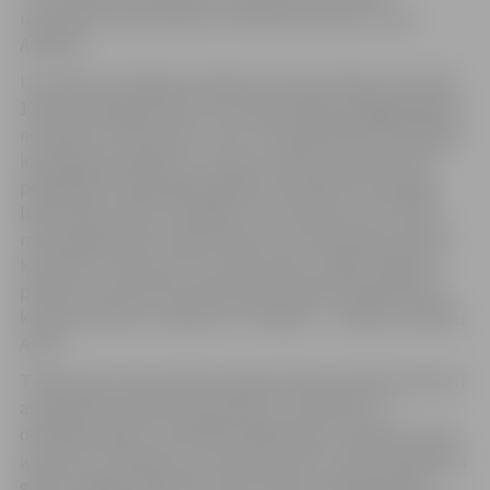
uzticamies savai valstij un rītdienai kopumā,’’ saka
A.Rāviņš.
Uz mazuļu sveikšanas pasākumu kopumā bija uzaicināti
130 jaunie jelgavnieki, kuri pasaulē nākuši pagājušā gada
novembrī un decembrī, taču, tā kā pilsētā noteikti gripu
ierobežojoši pasākumi, mazuļu vecāki varēja lemt par
piedalīšanos nākamajā pasākumā Lieldienu pastaigas
laikā. Daļa vecāku šo iespēju arī izmantoja, taču virkne
mazo jelgavnieku šodien tika pie savas pirmās piemiņas
karotītes, tostarp arī divi dvīņu pāri un 1000. Jelgavas
pilsētas slimnīcā dzimušais bērniņš Aleksis Beinarovičs,
kurš par piemiņu saņēma arī rotaļlietu – pilsētas simbolu
Alnīti.
Tradīcija jaundzimušajiem jelgavniekiem dāvināt karotīti
ar iegravētu pilsētas nosaukumu, simboliku un
dzimšanas gadu ir iedibināta 2003. gadā. Ja ģimene nevar
ierasties uz pasākumu, karotītes savus mazos īpašniekus
gaidīs Jelgavas pilsētas domes Klientu apkalpošanas