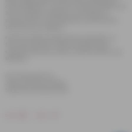
centrā Lielajā ielā 11 – pēc tām var doties pirmdienās no 8
līdz 19, otrdienās, trešdienās un ceturtdienās no
pulksten 8 līdz 17, bet piektdienās no pulksten 8 līdz
14.30, līdzi ņemot ielūgumu.
Karotītes mazajiem pasniedz piecas reizes gadā – ap
Sveču dienu februārī, Lieldienu pastaigā, vasaras
saulgriežu laikā, Piena, maizes un medus svētkos un ap
Mārtiņiem.
Informācija sagatavota
Jelgavas pilsētas pašvaldības
Sabiedrisko attiecību pārvaldē
Drukāt
Dalīties