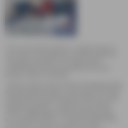
‘’Šeit ir mūsu pilsētas rītdiena!’’ uzrunājot mazuļus un
viņu vecākus, jauno jelgavnieku sveikšanas pasākumā
‘’Mūs gaida, mēs nākam’’ teica Jelgavas domes
priekšsēdētājs Andris Rāviņš, ģimenēm vēlot stipru
veselību, veiksmi un mīlestību.
‘’Šodiena ir īpaša, jo domes deputāti vienbalsīgi pieņēma
2017. gada pilsētas budžetu, un katru gadu arvien vairāk
līdzekļu tajā tiek paredzēti ģimenēm, bērniem un īpaši
daudzbērnu ģimenēm – tas apliecina mūsu pilsētas
attīstību. Pagājušā gada otrajā pusē saņēmu priecīgu
ziņu no pilsētas slimnīcas – tur piedzimis 1000. bērniņš,
un tas priecē, jo apliecina, ka mēs arvien vairāk