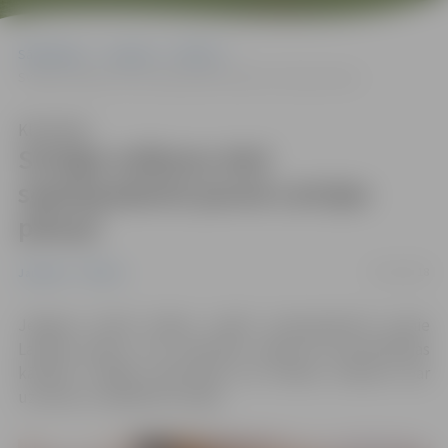
Sākumlapa
Jaunumi
Pilsēta
Svinīgo solījumu dod septiņpadsmit jaunie Latvijas pilsoņi
Klausīties
Svinīgo solījumu dod
septiņpadsmit jaunie Latvijas
pilsoņi
25/01/2018
Jaunumi
Pilsēta
Jelgavas domē šodien sveikti septiņpadsmit jaunie
Latvijas pilsoņi, kuri pilsonību ieguvuši naturalizācijas
kārtībā. Svinīgā ceremonijā viņi sniedza solījumu par
uzticību un lojalitāti Latvijai.