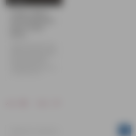
Svinīgo solījumu
dod septiņpadsmit
jaunie Latvijas
pilsoņi
Jelgavas domē šodien sveikti
septiņpadsmit jaunie Latvijas
pilsoņi, kuri pilsonību ieguvuši
naturalizācijas kārtībā.
Svinīgā ceremonijā viņi
sniedza solījumu par uzticību
un lojalitāti Latvijai.
Drukāt
Dalīties