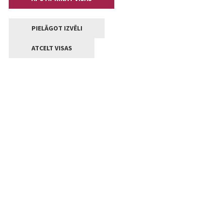
PIELĀGOT IZVĒLI
ATCELT VISAS
Kontakti
Jelgavas valstpilsētas pašvaldība
Lielā iela 11, Jelgava, LV-3001
+371 63005522
pasts@jelgava.lv