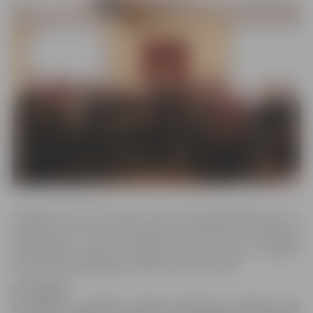
Solījums tiek dots pēc tam, kad pretendenti jau ir
nokārtojuši visus nepieciešamos eksāmenus pilsonības
saņemšanai. Jaunos Latvijas pilsoņus sveica Jelgavas
domes priekšsēdētāja vietnieks Jurijs Strods.
SOLĪJUMS
Es (vārds, uzvārds), dzimis (datums), kļūstot par