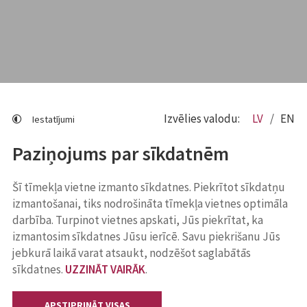
Izvēlies valodu:
LV
EN
Iestatījumi
Paziņojums par sīkdatnēm
Šī tīmekļa vietne izmanto sīkdatnes. Piekrītot sīkdatņu
izmantošanai, tiks nodrošināta tīmekļa vietnes optimāla
darbība. Turpinot vietnes apskati, Jūs piekrītat, ka
izmantosim sīkdatnes Jūsu ierīcē. Savu piekrišanu Jūs
jebkurā laikā varat atsaukt, nodzēšot saglabātās
sīkdatnes.
UZZINĀT VAIRĀK
.
APSTIPRINĀT VISAS