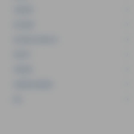
JAUNIEŠI
SATIKSME
SOCIĀLAIS ATBALSTS
SPORTS
TŪRISMS
UZŅĒMĒJDARBĪBA
NVO