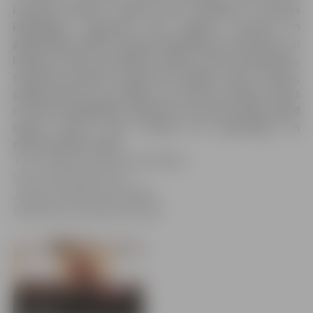
Latvijas pilsoni, apsolu būt uzticīgs/-a Latvijas
Republikai. Apņemos būt lojāls/-a Latvijai un
godprātīgi pildīt Latvijas Republikas Satversmi un
likumus. Solos aizstāvēt Latvijas valsts neatkarību,
stiprināt latviešu valodu kā vienīgo valsts valodu,
godīgi dzīvot un strādāt, lai vairotu Latvijas valsts
un tautas labklājību. Apliecinu, ka mana rīcība nekad
nebūs vērsta pret Latviju kā neatkarīgu un
demokrātisku valsti.
Foto: Jelgavas pilsētas pašvaldība
Informācija sagatavota
Jelgavas pilsētas pašvaldības
Sabiedrisko attiecību pārvaldē
26 bildes