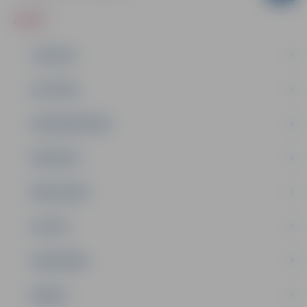
ZIŅAS
JAUNUMI
IZGLĪTĪBA
NODARBINĀTĪBA
PASĀKUMI
PAŠVALDĪBA
PILSĒTA
SABIEDRĪBA
ĢIMENE