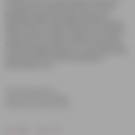
Es (vārds, uzvārds), dzimis (datums), kļūstot par
Latvijas pilsoni, apsolu būt uzticīgs/-a Latvijas
Republikai. Apņemos būt lojāls/-a Latvijai un
godprātīgi pildīt Latvijas Republikas Satversmi un
likumus. Solos aizstāvēt Latvijas valsts neatkarību,
stiprināt latviešu valodu kā vienīgo valsts valodu,
godīgi dzīvot un strādāt, lai vairotu Latvijas valsts
un tautas labklājību. Apliecinu, ka mana rīcība nekad
nebūs vērsta pret Latviju kā neatkarīgu un
demokrātisku valsti.
Informācija sagatavota
Jelgavas pilsētas pašvaldības
Sabiedrisko attiecību pārvaldē
Drukāt
Dalīties