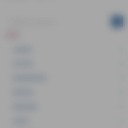
ZIŅAS
JAUNUMI
IZGLĪTĪBA
NODARBINĀTĪBA
PASĀKUMI
PAŠVALDĪBA
PILSĒTA