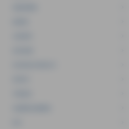
SABIEDRĪBA
ĢIMENE
JAUNIEŠI
SATIKSME
SOCIĀLAIS ATBALSTS
SPORTS
TŪRISMS
UZŅĒMĒJDARBĪBA
NVO