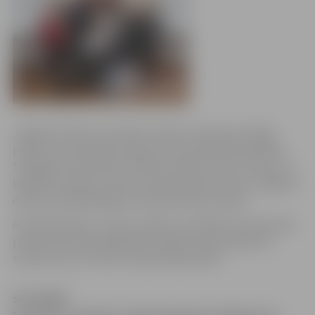
Jelgavas domē ceturtdien sveikti trīs jaunie Latvijas
pilsoņi, kuri pilsonību ieguvuši naturalizācijas kārtībā.
Svinīgā ceremonijā viņi sniedza solījumu par uzticību un
lojalitāti Latvijai. Jaunos Latvijas pilsoņus sveica Jelgavas
domes priekšsēdētāja vietniece Rita Vectirāne.
Andrejs Burlaks, Yulia Levushkan un Maksims Voroņeckis
pirms pilsonības piešķiršanas īpašā ceremonijā deva
solījumu par uzticību Latvijas Republikai.
SOLĪJUMS