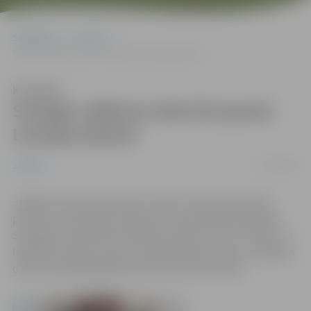
Sākumlapa
Jaunumi
Svinīgo solījumu dod trīs jaunie Latvijas pilsoņi
Klausīties
Svinīgo solījumu dod trīs jaunie
Latvijas pilsoņi
27/10/2016
Jaunumi
Jelgavas domē ceturtdien sveikti trīs jaunie Latvijas
pilsoņi, kuri pilsonību ieguvuši naturalizācijas kārtībā.
Svinīgā ceremonijā viņi sniedza solījumu par uzticību un
lojalitāti Latvijai. Jaunos Latvijas pilsoņus sveica Jelgavas
domes priekšsēdētāja vietniece Rita Vectirāne.