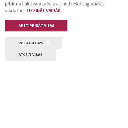
jebkurā laikā varat atsaukt, nodzēšot saglabātās
sīkdatnes.
UZZINĀT VAIRĀK
.
APSTIPRINĀT VISAS
PIELĀGOT IZVĒLI
ATCELT VISAS
Kontakti
Jelgavas valstpilsētas pašvaldība