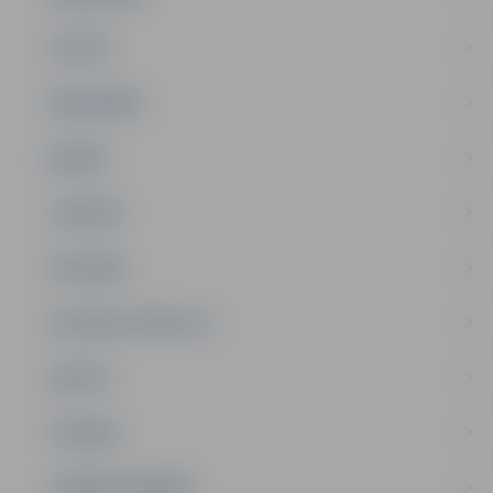
PILSĒTA
SABIEDRĪBA
ĢIMENE
JAUNIEŠI
SATIKSME
SOCIĀLAIS ATBALSTS
SPORTS
TŪRISMS
UZŅĒMĒJDARBĪBA