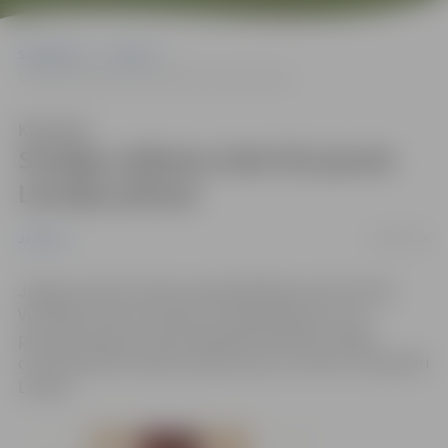
Sākumlapa
Jaunumi
Svinīgo solījumu dod trīs jaunie Latvijas pilsoņi
Klausīties
Svinīgo solījumu dod trīs jaunie
Latvijas pilsoņi
26/04/2016
Jaunumi
Jelgavas domē otrdien priekšsēdētāja vietniece Rita
Vectirāne sveica trīs jaunos Latvijas pilsoņus, kuri
pilsonību ieguvuši naturalizācijas kārtībā. Svinīgā
ceremonijā viņi sniedza solījumu par uzticību un lojalitāti
Latvijai.