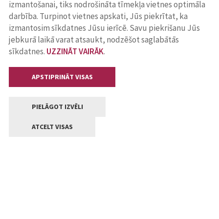
izmantošanai, tiks nodrošināta tīmekļa vietnes optimāla
darbība. Turpinot vietnes apskati, Jūs piekrītat, ka
izmantosim sīkdatnes Jūsu ierīcē. Savu piekrišanu Jūs
jebkurā laikā varat atsaukt, nodzēšot saglabātās
sīkdatnes.
UZZINĀT VAIRĀK
.
APSTIPRINĀT VISAS
PIELĀGOT IZVĒLI
ATCELT VISAS