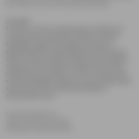
deva solījumu par uzticību Latvijas Republikai.
SOLĪJUMS
Es (vārds, uzvārds), dzimis (datums), kļūstot par
Latvijas pilsoni, apsolu būt uzticīgs/-a Latvijas
Republikai. Apņemos būt lojāls/-a Latvijai un
godprātīgi pildīt Latvijas Republikas Satversmi un
likumus. Solos aizstāvēt Latvijas valsts neatkarību,
stiprināt latviešu valodu kā vienīgo valsts valodu,
godīgi dzīvot un strādāt, lai vairotu Latvijas valsts
un tautas labklājību. Apliecinu, ka mana rīcība nekad
nebūs vērsta pret Latviju kā neatkarīgu un
demokrātisku valsti.
Informācija sagatavota
Jelgavas pilsētas pašvaldības
Sabiedrisko attiecību pārvaldē