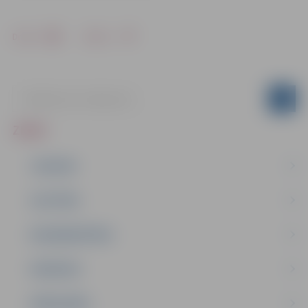
Drukāt
Dalīties
ZIŅAS
JAUNUMI
IZGLĪTĪBA
NODARBINĀTĪBA
PASĀKUMI
PAŠVALDĪBA