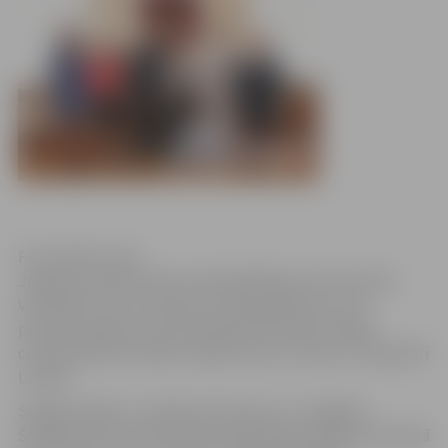
Foto: Raitis Supe
Jelgavas domē otrdien priekšsēdētāja vietniece Rita
Vectirāne sveica trīs jaunos Latvijas pilsoņus, kuri
pilsonību ieguvuši naturalizācijas kārtībā. Svinīgā
ceremonijā viņi sniedza solījumu par uzticību un lojalitāti
Latvijai.
Sergejs Gaļskis, Ludmila Haritonova un Jevgēnijs
Šušpanovs pirms pilsonības piešķiršanas īpašā ceremonijā