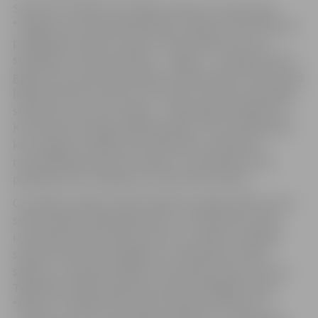
Savukārt svētdien, 26. maijā, pulksten 11 ekskursijā
“Jelgava caur laika kaleidoskopu” gides Innas Altuhovas
pavadībā interesenti varēs uzzināt, kāpēc vienu no
senākajām Latvijas pilsētām – Jelgavu – 20. gadsimta 50.
gados sauca par pašu jaunāko Latvijas pilsētu. Ekskursijas
laikā interesenti varēs
ienirt
vēsturē, noklausoties gides
stāstījumu par seno Jelgavu – kādreizējo Zemgales un
Kurzemes hercogistes galvaspilsētu. Pēc Otrā pasaules
kara Jelgava zaudēja savu identitāti un pārbūves
rezultātā ieguva jaunus vaibstus. Liela daļa ielu tika
pārplānotas un mainīja savu vēsturisko izskatu.
Caur gides stāstiem ekskursijā būs iespēja iztēlē uzburt
senās Jelgavas kādreizējo tēlu un varenās ēkas. Gide,
izmantojot senās pilsētas kartes un attēlus, palīdzēs
saskatīt saikni starp pagātni un mūsdienām. Stāsts
sāksies no Jelgavas Svētās Trīsvienības baznīcas torņa.
Tālāk ekskursijas dalībnieki dosies pāri gājēju tiltam
“Mītava”, nonākot Pasta salā, tad grupa virzīsies uz