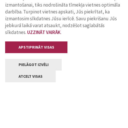
izmantošanai, tiks nodrošināta tīmekļa vietnes optimāla
darbība. Turpinot vietnes apskati, Jūs piekrītat, ka
izmantosim sīkdatnes Jūsu ierīcē. Savu piekrišanu Jūs
jebkurā laikā varat atsaukt, nodzēšot saglabātās
sīkdatnes.
UZZINĀT VAIRĀK
.
APSTIPRINĀT VISAS
PIELĀGOT IZVĒLI
ATCELT VISAS