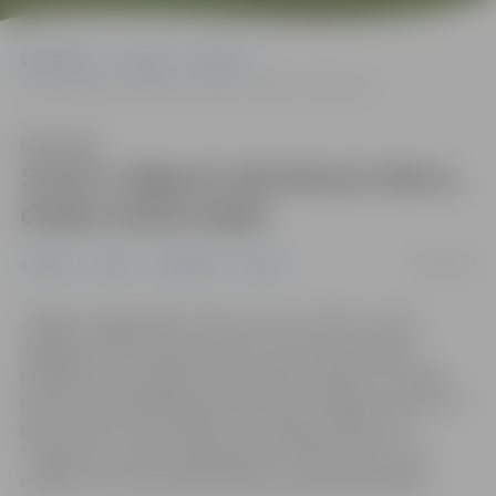
Sākumlapa
Jaunumi
Pilsēta
Svinot Jelgavas dzimšanas dienu, dodies ekskursijās!
Klausīties
Svinot Jelgavas dzimšanas dienu,
dodies ekskursijās!
19/05/2024
Jaunumi
Pilsēta
Sabiedrība
Tūrisms
Jelgavas reģionālais Tūrisma centrs (JRTC), svinot
Jelgavas 759. dzimšanas dienu, aicina iedzīvotājus
piedalīties bezmaksas ekskursijās. Sestdien, 25. maijā,
pulksten 11 piedāvājumā ekskursija “Jelgavas skvēru un
parku stāsti”, bet svētdien, 26. maijā, pulksten 11 –
“Jelgava caur laika kaleidoskopu”. Ekskursijas ir bez
maksas, taču tām nepieciešams iepriekš pieteikties.