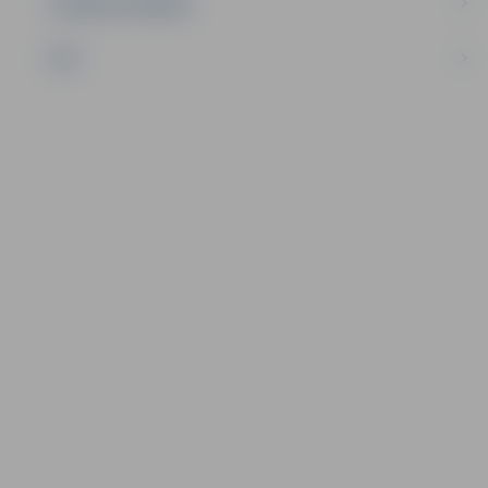
UZŅĒMĒJDARBĪBA
NVO