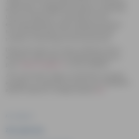
Jelgavas pili, Hercoga Jēkaba laukumu uz Vecpilsētas
ielas kvartālu, pastaigājoties pa pilsētas centrālo daļu –
Lielo ielu, Katoļu ielu, uz Jāņa Čakstes bulvāri –
ekskursijas dalībnieki nonāks noslēguma punktā pie
torņa. Aktivitātes ilgums būs aptuveni līdz divām
stundām un maršruta garums ap 5 kilometriem.
Dalība ekskursijās ir bez maksas, dalībnieku skaits ir
ierobežots, tāpēc lūgums savlaicīgi pieteikties pa e-
pastu
tic@tornis.jelgava.lv
vai tālruni 63005447.
JRTC aicina iepazīt Jelgavu arī individuāli, izmantojot
audiogidus, un noklausīties 24 stāstus par zīmīgākajiem
apskates objektiem. Audiogids pieejams
šeit.
Foto: Jelgava.lv
Ziņu sagatavoja