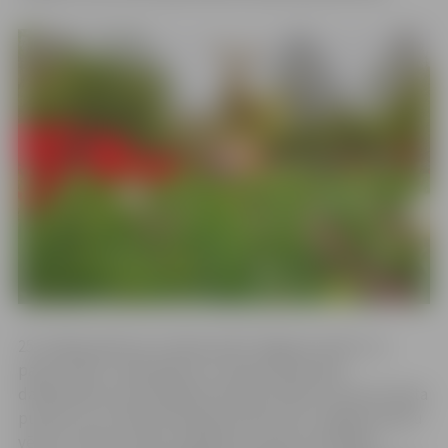
25. maijā pulksten 11 ekskursijā “Jelgavas skvēru un
parku stāsti” vadīs gide Ina Jurģe. Ekskursijas
dalībniekiem būs iespēja ieraudzīt pilsētu no jauna skata
punkta un uzzināt aizraujošus faktus par Jelgavas parku
vēsturi. Gide ar stāstu palīdzību uzburs senatnīgu