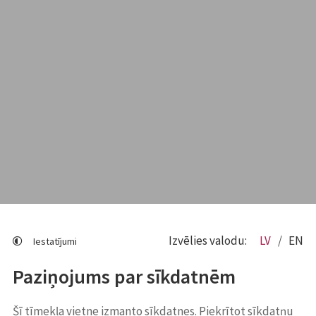
Izvēlies valodu:
LV
EN
Iestatījumi
Paziņojums par sīkdatnēm
Šī tīmekļa vietne izmanto sīkdatnes. Piekrītot sīkdatņu