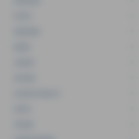
PAŠVALDĪBA
PILSĒTA
SABIEDRĪBA
ĢIMENE
JAUNIEŠI
SATIKSME
SOCIĀLAIS ATBALSTS
SPORTS
TŪRISMS