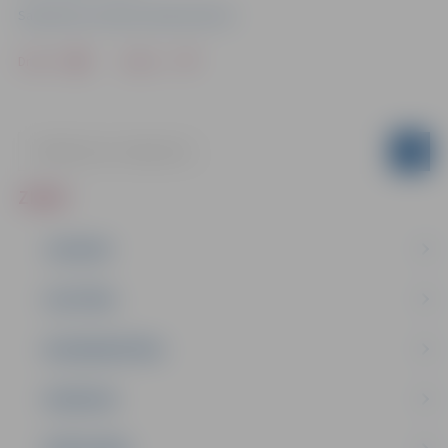
Sabiedrisko attiecību departaments
Drukāt
Dalīties
ZIŅAS
JAUNUMI
IZGLĪTĪBA
NODARBINĀTĪBA
PASĀKUMI