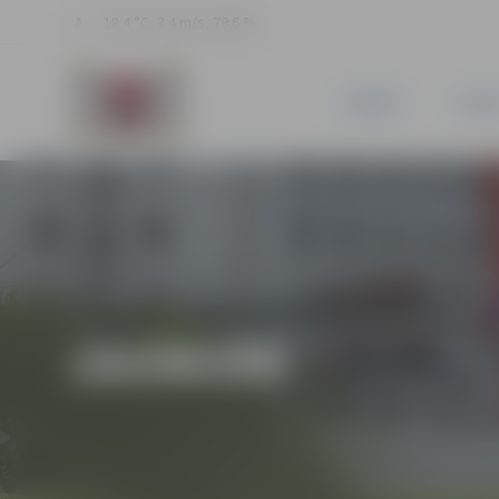
18.4 °C, 3.4 m/s, 79.6 %
JAUNUMI
PILSĒ
JAUNUMI