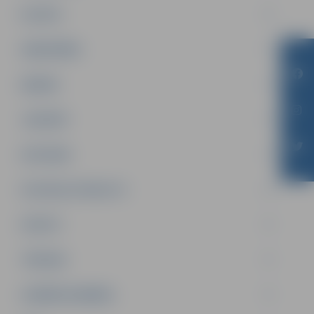
PILSĒTA
SABIEDRĪBA
ĢIMENE
JAUNIEŠI
SATIKSME
SOCIĀLAIS ATBALSTS
SPORTS
TŪRISMS
UZŅĒMĒJDARBĪBA