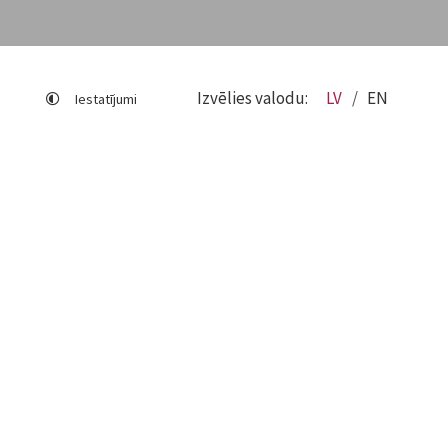
Izvēlies valodu:
LV
EN
Iestatījumi
Lapas karte
Viegli lasīt