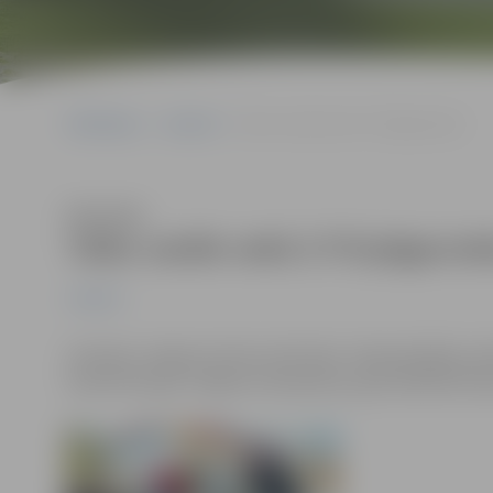
Sākumlapa
Jaunumi
Talko vairāk nekā 1770 jelgavnieku
Klausīties
Talko vairāk nekā 1770 jelgavni
Jaunumi
Sestdien Jelgavā notika Lielā talka. Tajā piedalījās vai
iesaistīties gan Jelgavas sakopšanas, gan labiekārtoša