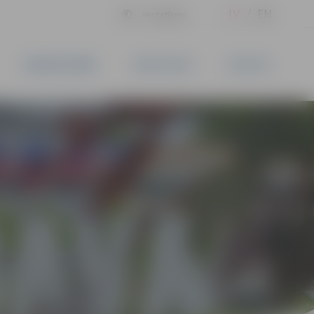
LV
EN
Iestatījumi
UZŅĒMĒJDARBĪBA
PAKALPOJUMI
KONTAKTI