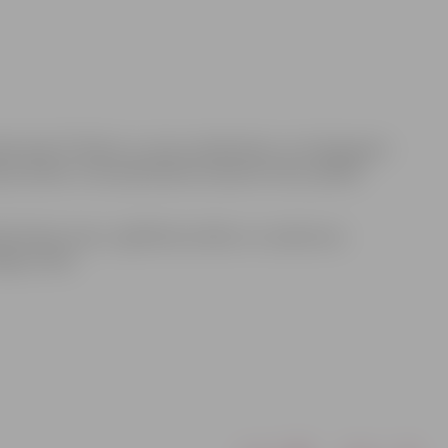
rāk nekā 1770 lielu un mazu pilsētnieku, kuri bija gatavi
anas darbos. Līdz piektdienas vakaram mūsu pilsētā
dzdzīvokļu namu, izglītības iestāžu un uzņēmumu
aigu vietas.