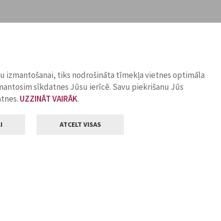
ņu izmantošanai, tiks nodrošināta tīmekļa vietnes optimāla
zmantosim sīkdatnes Jūsu ierīcē. Savu piekrišanu Jūs
atnes.
UZZINĀT VAIRĀK
.
I
ATCELT VISAS
Klientu apkalpošana
ilsētas pašvaldība
Darba laiks