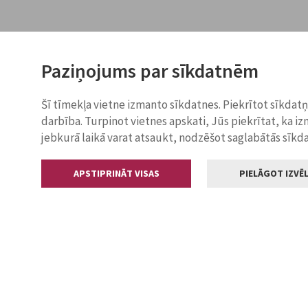
Paziņojums par sīkdatnēm
Šī tīmekļa vietne izmanto sīkdatnes. Piekrītot sīkdat
darbība. Turpinot vietnes apskati, Jūs piekrītat, ka i
jebkurā laikā varat atsaukt, nodzēšot saglabātās sīkd
APSTIPRINĀT VISAS
PIELĀGOT IZVĒL
Kontakti
Jelgavas valstp