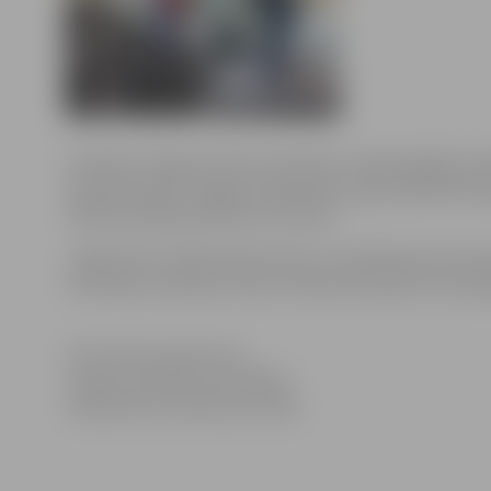
Sestdien Jelgavā notika Lielā talka. Tajā piedalījās vai
iesaistīties gan Jelgavas sakopšanas, gan labiekārtoš
talkošanai bija pieteiktas 78 vietas.
Jelgavnieki Lielajā talkā sakopa un labiekārtoja dau
teritorijas, piemiņas vietas, iecienītas atpūtas un past
Informācija sagatavota
Jelgavas pilsētas pašvaldības
Sabiedrisko attiecību pārvaldē