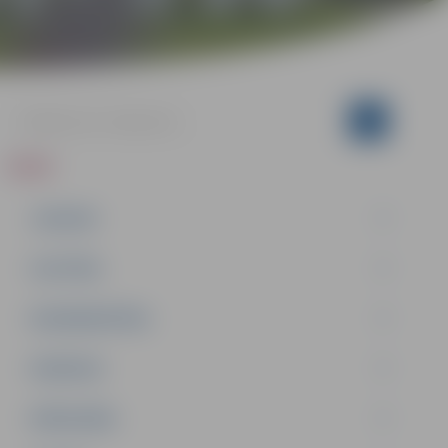
ZIŅAS
JAUNUMI
IZGLĪTĪBA
NODARBINĀTĪBA
PASĀKUMI
PAŠVALDĪBA