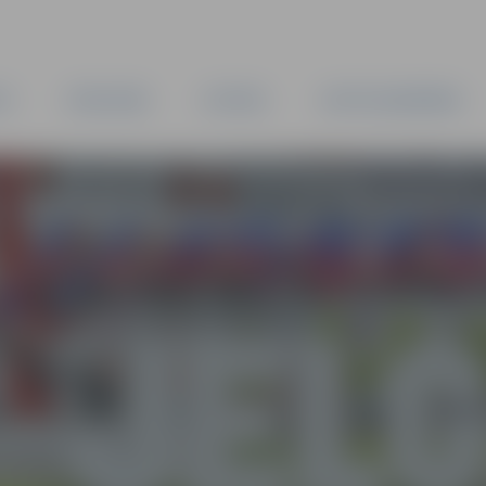
TA
PAŠVALDĪBA
IESTĀDES
KAPITĀLSABIEDRĪBAS