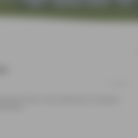
eku
25/04/2016
rāk nekā 1770 lielu un mazu pilsētnieku, kuri bija gatavi
nas darbos.