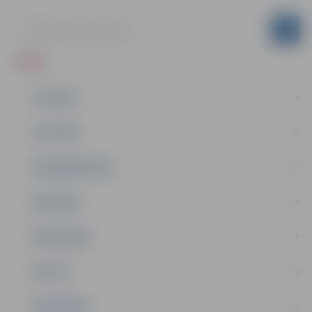
ZIŅAS
JAUNUMI
IZGLĪTĪBA
NODARBINĀTĪBA
PASĀKUMI
PAŠVALDĪBA
PILSĒTA
SABIEDRĪBA