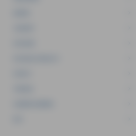
ĢIMENE
JAUNIEŠI
SATIKSME
SOCIĀLAIS ATBALSTS
SPORTS
TŪRISMS
UZŅĒMĒJDARBĪBA
NVO