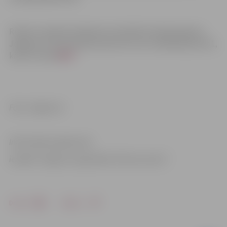
Rudens ceļvedis skolēniem drukātā formātā pieejams
Jelgavas Sv.Trīsvienības baznīcas tornī
, Akadēmijas ielā 1,
kā arī virtuāli
ŠEIT
.
Foto: Jelgava.lv
Informācija sagatavota
iestādē “Jelgavas reģionālais Tūrisma centrs”
Drukāt
Dalīties