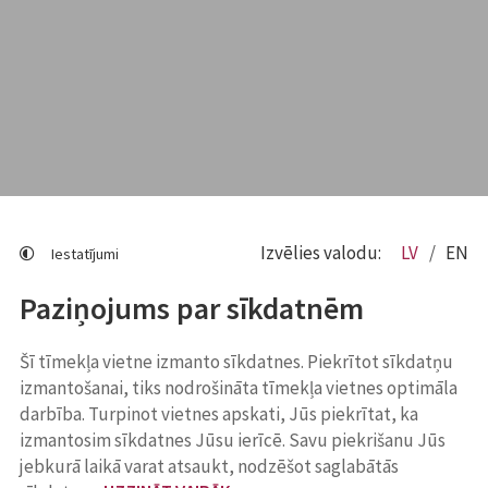
Izvēlies valodu:
LV
EN
Iestatījumi
Paziņojums par sīkdatnēm
Šī tīmekļa vietne izmanto sīkdatnes. Piekrītot sīkdatņu
izmantošanai, tiks nodrošināta tīmekļa vietnes optimāla
darbība. Turpinot vietnes apskati, Jūs piekrītat, ka
izmantosim sīkdatnes Jūsu ierīcē. Savu piekrišanu Jūs
jebkurā laikā varat atsaukt, nodzēšot saglabātās