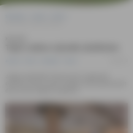
Sākumlapa
Jaunumi
Pilsēta
Tapis rudens ceļvedis skolēniem
Klausīties
Tapis rudens ceļvedis skolēniem
30/09/2022
Jaunumi
Pilsēta
Sabiedrība
Tūrisms
Jelgavas reģionālais Tūrisma centrs ir sagatavojis
skolēniem rudens ceļvedi ar idejām, kā aizraujoši pavadīt
dienu ar klasi Jelgavā un apkārtnē.