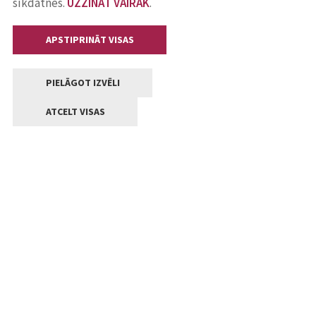
sīkdatnes.
UZZINĀT VAIRĀK
.
APSTIPRINĀT VISAS
PIELĀGOT IZVĒLI
ATCELT VISAS
Kontakti
Jelgavas valstpilsētas pašvaldība
Lielā iela 11, Jelgava, LV-3001