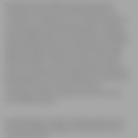
Materiālā ir īpaši izstrādāti vienas dienas maršruti
ekskursijai ar klasi, kas būs saistošas skolēniem no
1.-4.klasei, no 5.-8.klasei un no 9.- 12. klasei. Savukārt tie,
kuri vēlas baudīt brīvo laiku ģimenes lokā, materiālā
atradīs Jelgavas apkārtnes saimniecības, kur iespējams
apskatīt gan eksotiskus, gan jau pazīstamus dzīvniekus,
degustēt vietējos labumus un baudīt pikniku svaigā
gaisā. Apmeklējot saimniecības, ikviens varēs iepazīt
dzīvnieku ikdienu, uzzināt, kā top gardumi no kazas
piena un vērot dabas norises augos rudenī. Gan ģimenes,
gan klasi gaida strausu ferma “Mazzariņi”, kaziņu ferma
“Līcīši Ltd”, mini zoo “Lauku sēta”, Poniji.lv,
kokaudzētava “Bētras”, piedzīvojumu un iedvesmas
vieta “Nākotnes parks”.
Materiālā pieejami Jelgavas uzņēmēju atlaižu kuponi,
krustvārdu mīkla par Jelgavu, kā arī pilsētas karte un
audio gida QR kods.