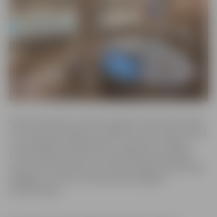
Ceļvedī skolotāji un skolēni, plānojot rudens ekskursijas,
var uzzināt par pilsētas un apkārtnes tūrisma jaunumiem
un aktuālajiem piedāvājumiem, piemēram, Jelgavas
Sv.Trīsvienības baznīcas torņa jaunajām ekspozīcijām,
Latvijas dzelzceļa vēstures muzeja Jelgavas ekspozīcijas
pārgājienu, kā arī par Trifeļu dārza radošajām
meistarklasēm.