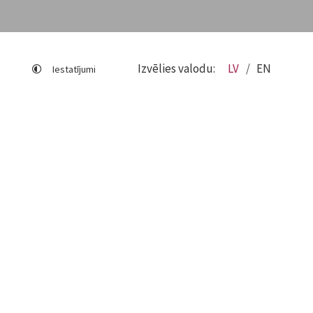
Izvēlies valodu:
LV
EN
Iestatījumi
Lapas karte
Viegli lasīt