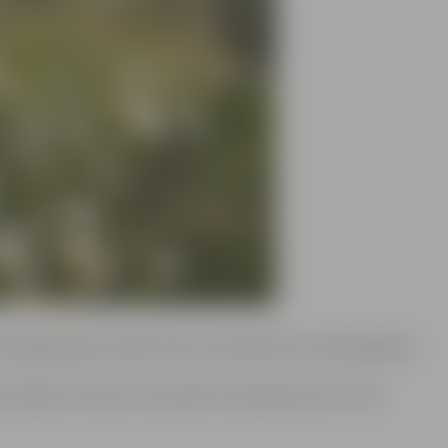
as Krišjāņa Barona zālē notiks tautasdziesmu sadziedāšanās
ēji, dūcēji un ikviens, kam patīk tautasdziesmas un labi