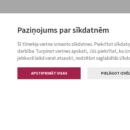
Paziņojums par sīkdatnēm
Šī tīmekļa vietne izmanto sīkdatnes. Piekrītot sīkdat
darbība. Turpinot vietnes apskati, Jūs piekrītat, ka i
jebkurā laikā varat atsaukt, nodzēšot saglabātās sīkd
APSTIPRINĀT VISAS
PIELĀGOT IZVĒL
Kontakti
Jelgavas valstp