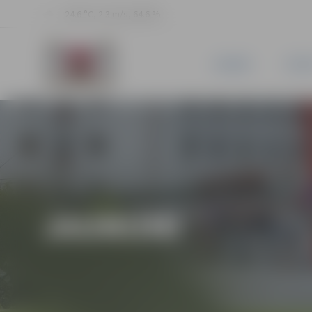
24.6 °C, 2.3 m/s, 64.6 %
JAUNUMI
PILSĒ
JAUNUMI