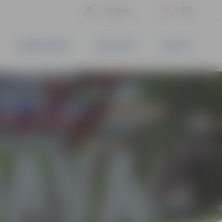
LV
EN
Iestatījumi
UZŅĒMĒJDARBĪBA
PAKALPOJUMI
KONTAKTI