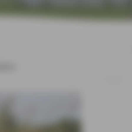
akars
31/07/2018