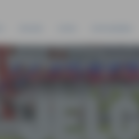
TA
PAŠVALDĪBA
IESTĀDES
KAPITĀLSABIEDRĪBAS