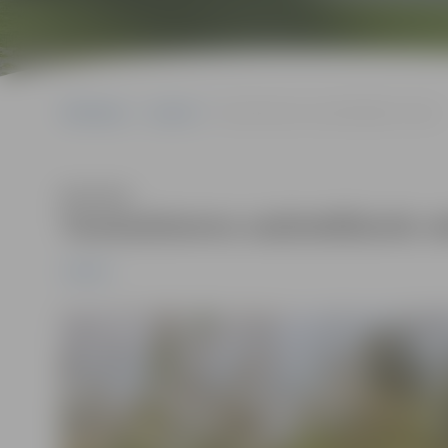
Sākumlapa
Jaunumi
Tautasdziesmu sadziedāšanās vakars
Klausīties
Tautasdziesmu sadziedāšanās v
Jaunumi