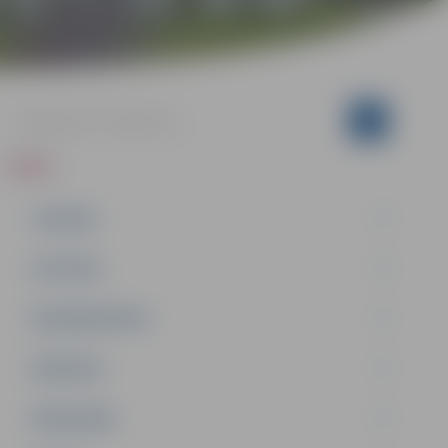
ZIŅAS
JAUNUMI
IZGLĪTĪBA
NODARBINĀTĪBA
PASĀKUMI
PAŠVALDĪBA