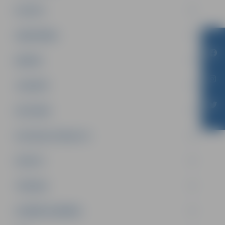
PILSĒTA
SABIEDRĪBA
ĢIMENE
JAUNIEŠI
SATIKSME
SOCIĀLAIS ATBALSTS
SPORTS
TŪRISMS
UZŅĒMĒJDARBĪBA