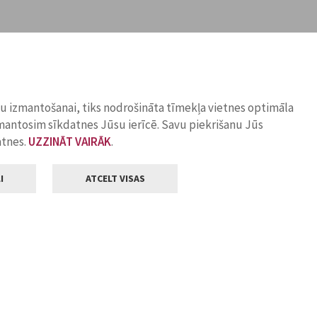
ņu izmantošanai, tiks nodrošināta tīmekļa vietnes optimāla
zmantosim sīkdatnes Jūsu ierīcē. Savu piekrišanu Jūs
atnes.
UZZINĀT VAIRĀK
.
I
ATCELT VISAS
Klientu apkalpošana
ilsētas pašvaldība
Darba laiks