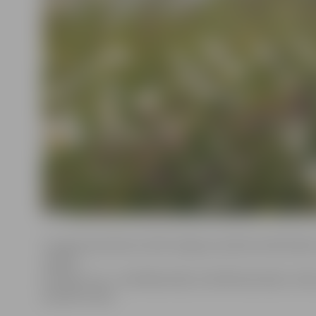
9. augustā pulksten 18.30 Jelgavas pilsētas bibliotēk
vakars!
Aicināti ir visi – dziedātpratēji, dziedātnepratēji, rūc
pavadīts laiks!