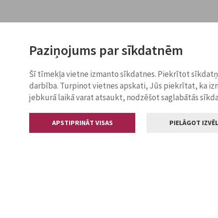
Paziņojums par sīkdatnēm
Šī tīmekļa vietne izmanto sīkdatnes. Piekrītot sīkdat
darbība. Turpinot vietnes apskati, Jūs piekrītat, ka i
jebkurā laikā varat atsaukt, nodzēšot saglabātās sīkd
APSTIPRINĀT VISAS
PIELĀGOT IZVĒL
Kontakti
Jelgavas valstp