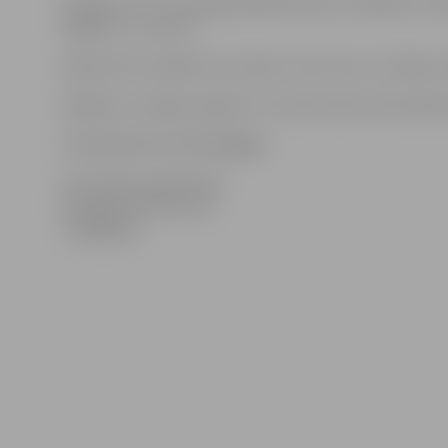
Pasakaini! Tev ir iespēja piedalīties jauna raidījuma v
beigām uz e-pastu:
Neaizmirsti norādīt savu vārdu un vecumu. Ja vēlies va
Raidījums „Nabas pasakas” no marta vidus tiks atskaņ
Pieteikšanās līdz
31.maijam
.
Informāciju sagatavoja:
Zemgales NVO centrs
T. 63021910