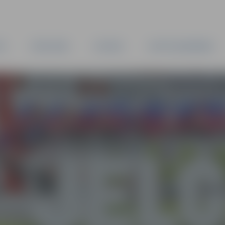
TA
PAŠVALDĪBA
IESTĀDES
KAPITĀLSABIEDRĪBAS