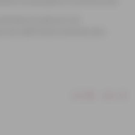
eidošanā! Tavu pasaku gaidīsim no 5.marta līdz pat maija
rēsi ieskaņot savu pasaku pats / pati!
ots radio „NABA” ēterā katru darba dienas vakaru.
Drukāt
Dalīties