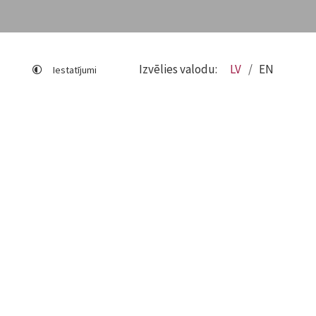
Izvēlies valodu:
LV
EN
Iestatījumi
Lapas karte
Viegli lasīt