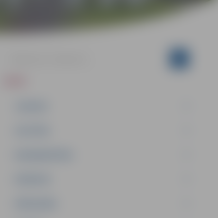
ZIŅAS
JAUNUMI
IZGLĪTĪBA
NODARBINĀTĪBA
PASĀKUMI
PAŠVALDĪBA