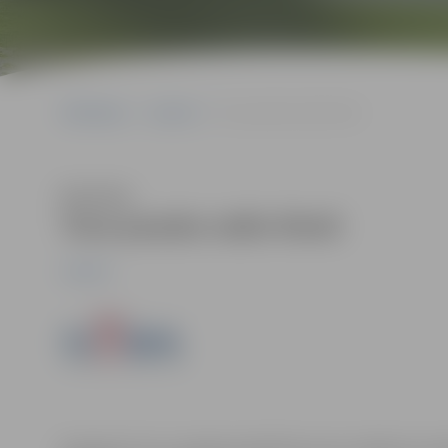
Sākumlapa
Jaunumi
Tava pasaka radio ēterā
Klausīties
Tava pasaka radio ēterā
Jaunumi