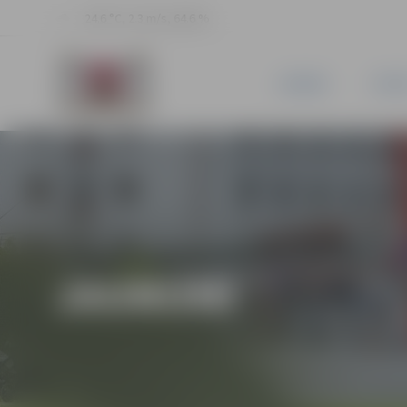
24.6 °C, 2.3 m/s, 64.6 %
JAUNUMI
PILSĒ
JAUNUMI