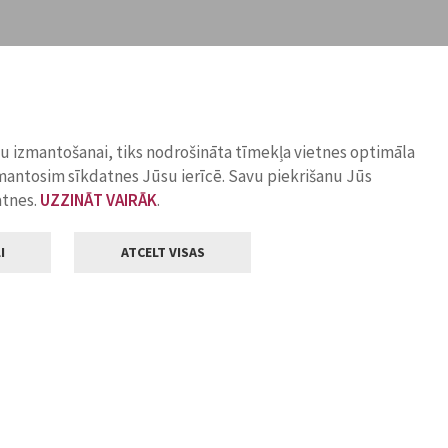
ņu izmantošanai, tiks nodrošināta tīmekļa vietnes optimāla
zmantosim sīkdatnes Jūsu ierīcē. Savu piekrišanu Jūs
atnes.
UZZINĀT VAIRĀK
.
I
ATCELT VISAS
Klientu apkalpošana
ilsētas pašvaldība
Darba laiks