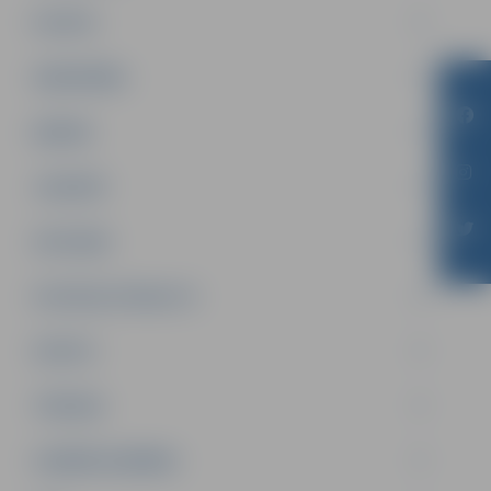
PILSĒTA
SABIEDRĪBA
ĢIMENE
JAUNIEŠI
SATIKSME
SOCIĀLAIS ATBALSTS
SPORTS
TŪRISMS
UZŅĒMĒJDARBĪBA