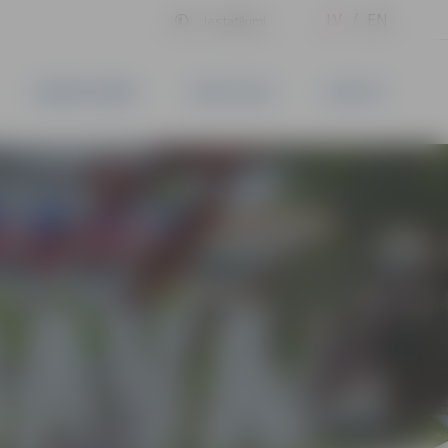
LV
EN
Iestatījumi
UZŅĒMĒJDARBĪBA
PAKALPOJUMI
KONTAKTI