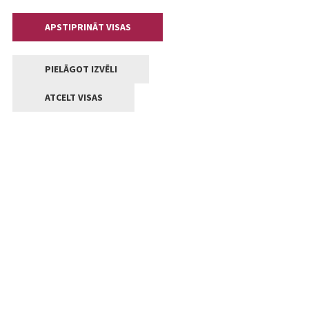
APSTIPRINĀT VISAS
PIELĀGOT IZVĒLI
ATCELT VISAS
Kontakti
Jelgavas valstpilsētas pašvaldība
Lielā iela 11, Jelgava, LV-3001
+371 63005522