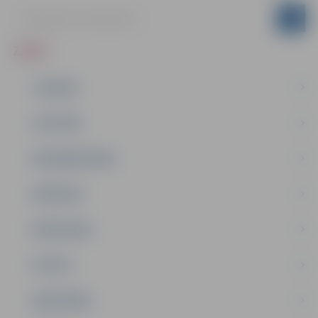
ZIŅAS
JAUNUMI
IZGLĪTĪBA
NODARBINĀTĪBA
PASĀKUMI
PAŠVALDĪBA
PILSĒTA
SABIEDRĪBA