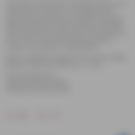
Tautas deju ansambli “Kalve” 1947. gadā izveidoja tautā
mīlētā skatuves māksliniece Vera Singajevska, kas
sapulcēja pirmos deju pārus, lai pārstāvētu augstskolu
kādā no pasākumiem. Kolektīvu vadījuši arī horeogrāfi
Harijs Sūna, Vilis Ozols, Maija Sālzirne, bet šobrīd jau 28.
sezonu “Kalvi” vada G.Skuja. Kolektīva repetitors –
L.Galejs, koncertmeistars – Uģis Muzikants.
Biļetes var iegādāties Jelgavas kultūras namā un “Biļešu
paradīzes” kasēs visā Latvijā. Cena – 3 – 5 eiro.
Informācija sagatavota
Jelgavas pilsētas pašvaldības
Sabiedrisko attiecību pārvaldē
Drukāt
Dalīties