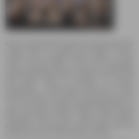
Koncerta pirmajā daļā tiks izdejotas ansambļa zelta fonda
cienīgas dejas, ko izvēlējās paši dejotāji. Protams,
neiztikt arī bez Vispārējo latviešu dziesmu un deju
svētku repertuāra dejām un tām, kuru horeogrāfiju
veidojuši iepriekšējie kolektīva vadītāji. Savukārt otrajā
daļā dejotāji atklās ko neredzētu un skatuvei
neraksturīgu – latviešu danču apdares. Tie ir Latvijā
pierakstīti danči, kuros savijas ne vien latviešu, bet arī
citu tautu iezīmes. G.Skujas horeogrāfiskajā apdarē un
danču muzikantes Amandas Jātnieces mūzikas apdarē
iedzīvinātos dančus “Kalve” izdejos dzīvās mūzikas
pavadījumā. “Šo programmu esam izlolojuši īpaši šim
jubilejas koncertam,” stāsta kolektīva vadītāja.