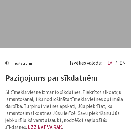
Izvēlies valodu:
LV
EN
Iestatījumi
Paziņojums par sīkdatnēm
Šī tīmekļa vietne izmanto sīkdatnes. Piekrītot sīkdatņu
izmantošanai, tiks nodrošināta tīmekļa vietnes optimāla
darbība. Turpinot vietnes apskati, Jūs piekrītat, ka
izmantosim sīkdatnes Jūsu ierīcē. Savu piekrišanu Jūs
jebkurā laikā varat atsaukt, nodzēšot saglabātās
sīkdatnes.
UZZINĀT VAIRĀK
.