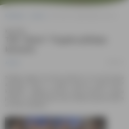
Sākumlapa
Jaunumi
TDA “Kalve” 70 gadu jubilejas koncerts
Klausīties
TDA “Kalve” 70 gadu jubilejas
koncerts
18/04/2017
Jaunumi
Nedēļas nogalē, 18. martā, pulksten 17 LLU tautas deju
ansamblis “Kalve” ar svētku koncertu “Kalvē “Kalvi”
kaldināja” Jelgavas kultūras namā atzīmēs 70 gadu
jubileju, uz kopā būšanu aicinot dažādu paaudžu bijušos
un esošos dejotājus.