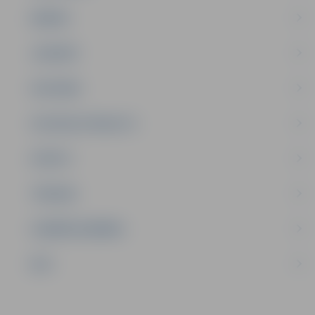
ĢIMENE
JAUNIEŠI
SATIKSME
SOCIĀLAIS ATBALSTS
SPORTS
TŪRISMS
UZŅĒMĒJDARBĪBA
NVO