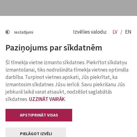
Izvēlies valodu:
LV
EN
Iestatījumi
Paziņojums par sīkdatnēm
Šī tīmekļa vietne izmanto sīkdatnes. Piekrītot sīkdatņu
izmantošanai, tiks nodrošināta tīmekļa vietnes optimāla
darbība. Turpinot vietnes apskati, Jūs piekrītat, ka
izmantosim sīkdatnes Jūsu ierīcē. Savu piekrišanu Jūs
jebkurā laikā varat atsaukt, nodzēšot saglabātās
sīkdatnes.
UZZINĀT VAIRĀK
.
APSTIPRINĀT VISAS
PIELĀGOT IZVĒLI