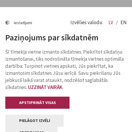
Izvēlies valodu:
LV
EN
Iestatījumi
Paziņojums par sīkdatnēm
Šī tīmekļa vietne izmanto sīkdatnes. Piekrītot sīkdatņu
izmantošanai, tiks nodrošināta tīmekļa vietnes optimāla
darbība. Turpinot vietnes apskati, Jūs piekrītat, ka
izmantosim sīkdatnes Jūsu ierīcē. Savu piekrišanu Jūs
jebkurā laikā varat atsaukt, nodzēšot saglabātās
sīkdatnes.
UZZINĀT VAIRĀK
.
APSTIPRINĀT VISAS
PIELĀGOT IZVĒLI