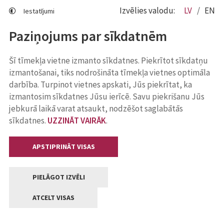
Izvēlies valodu:
LV
EN
Iestatījumi
Paziņojums par sīkdatnēm
Šī tīmekļa vietne izmanto sīkdatnes. Piekrītot sīkdatņu
izmantošanai, tiks nodrošināta tīmekļa vietnes optimāla
darbība. Turpinot vietnes apskati, Jūs piekrītat, ka
izmantosim sīkdatnes Jūsu ierīcē. Savu piekrišanu Jūs
jebkurā laikā varat atsaukt, nodzēšot saglabātās
sīkdatnes.
UZZINĀT VAIRĀK
.
APSTIPRINĀT VISAS
PIELĀGOT IZVĒLI
ATCELT VISAS