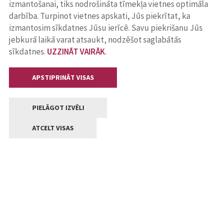
izmantošanai, tiks nodrošināta tīmekļa vietnes optimāla
darbība. Turpinot vietnes apskati, Jūs piekrītat, ka
izmantosim sīkdatnes Jūsu ierīcē. Savu piekrišanu Jūs
jebkurā laikā varat atsaukt, nodzēšot saglabātās
sīkdatnes.
UZZINĀT VAIRĀK
.
APSTIPRINĀT VISAS
PIELĀGOT IZVĒLI
ATCELT VISAS