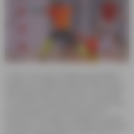
“Optibet” telpu futbola virslīgā šosezon piedalījās 10
komandas, bet izslēgšanas spēļu kārtā iekļuva astoņas
labākās pēc aizvadīties diviem apļiem. “Petrow/Jelgava”
18 aizvadītajās spēlēs izcīnīja 15 uzvaras un piedzīvoja
trīs zaudējumus, sakrājot 45 punktus un tikai par diviem
punktiem atpaliekot no pamatturnīra līderiem.
Komandai “Petrow/Jelgava” ir labākā gūto un zaudēto
vārtu bilance – plus 91 (pamatturnīrā gūti 129 vārti, kas ir
visvairāk no visām komandām, un ielaisti 38 vārti, kas ir