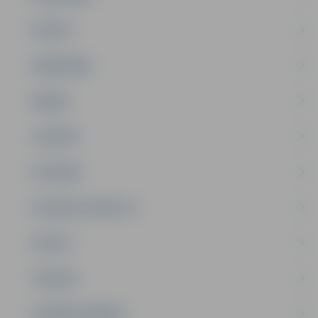
PILSĒTA
SABIEDRĪBA
ĢIMENE
JAUNIEŠI
SATIKSME
SOCIĀLAIS ATBALSTS
SPORTS
TŪRISMS
UZŅĒMĒJDARBĪBA