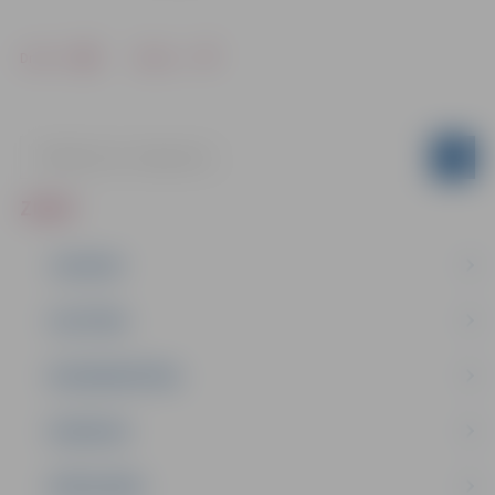
Drukāt
Dalīties
ZIŅAS
JAUNUMI
IZGLĪTĪBA
NODARBINĀTĪBA
PASĀKUMI
PAŠVALDĪBA