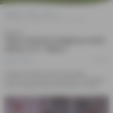
Sākumlapa
Jaunumi
Sports
Telpu futbolisti izslēgšanas kārtā tiksies ar FC “Nikers”
Klausīties
Telpu futbolisti izslēgšanas kārtā
tiksies ar FC “Nikers”
07/03/2022
Jaunumi
Sports
Noslēdzies
“
Optibet
“
telpu futbola virslīgas
pamatturnīrs. Komanda
“
Petrow/Jelgava
“
to noslēdza 2.
vietā un izslēgšanas spēļu kārtā tiksies ar FC
“
Nikers
“
.