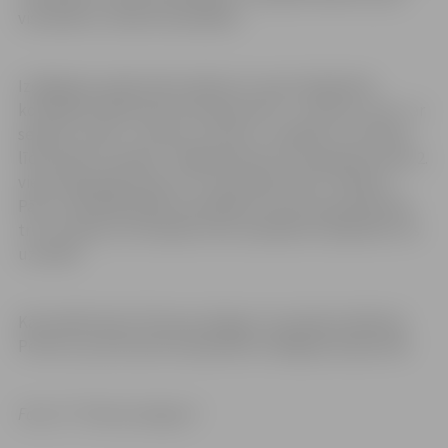
vismazāk no visām komandām).
Izslēgšanas spēļu kārta sāksies 9. martā. Šajā kārtā
komandas tiksies pēc principa pirmā – ar astoto, otrā – ar
septīto, trešā – ar sesto, ceturtā – ar piekto un cīnīsies
līdz divām uzvarām. “Jelgava/Petrow” kā pamatturnīra 2.
vietas ieguvēja tiksies ar 7. pozīcijā esošo FC “Nikers”.
Pāru uzvarētāji iekļūs pusfinālā, kur jau būs jācīnās līdz
trīs uzvarām, arī čempioni tiks noskaidroti sērijā līdz trīs
uzvarām.
Kā norāda kluba “Petrow/Jelgava” prezidents Mārtiņš
Petrovs, provizoriski čempionāts noslēgsies jūnija vidū.
Foto: FC “Petrow/Jelgava”