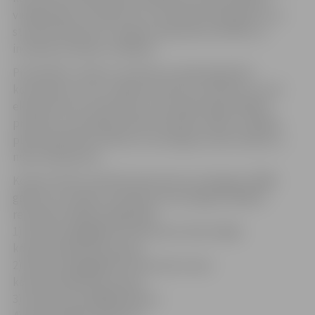
vietējā tirgū, to eksporta un kvalitātes pieaugumu un
stimulē produktu ar augstu pievienoto vērtību un
inovāciju ieviešanu ražošanā.
Pretendēt uz balvu var ikviens Latvijā reģistrēts
komersants, kurš ir radījis inovatīvus produktus, kurš
eksportē savu produkciju vai Latvijas tirgū piedāvā
produktu, kas spēj aizvietot ārvalstīs ražoto, spītējot
plaši izplatītiem mītiem, ka Latvijā jau neko neražo un
neko neeksportē.
Konkursā tiks izvērtēti komersantu sasniegumi 2008.
gadā un sumināti uzņēmēji, kas sasnieguši labākos
rezultātus šādās kategorijās:
1) Eksportspējīgākais komersants lielo/vidējo
komercsabiedrību grupā;
2) Eksportspējīgākais komersants mazo
komercsabiedrību grupā;
3) Importa aizstājējprodukts;