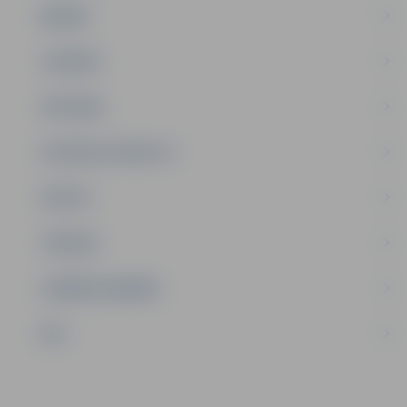
ĢIMENE
JAUNIEŠI
SATIKSME
SOCIĀLAIS ATBALSTS
SPORTS
TŪRISMS
UZŅĒMĒJDARBĪBA
NVO