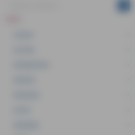
ZIŅAS
JAUNUMI
IZGLĪTĪBA
NODARBINĀTĪBA
PASĀKUMI
PAŠVALDĪBA
PILSĒTA
SABIEDRĪBA