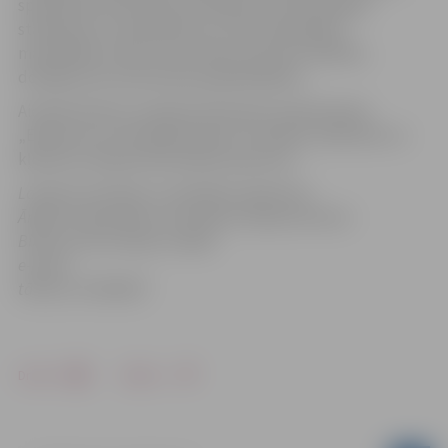
speciāli šim konkursam izveidoto zīmi (kvalitātes
standarta) uz produktiem un informatīvajiem
materiāliem, kā arī citas veltes, kas lieti noderēs,
domājot par sava biznesa paplašināšanu.
Aicinām ikvienu Latvijas komersantu pievienoties
„Eksporta un inovācijas balvas” laureātu sarakstam un
kļūt par Latvijas ekonomikas lepnumu!
Latvijas Investīciju un attīstības aģentūras
Ārējās tirdzniecības veicināšanas departamenta
Biznesa informācijas nodaļā
e-pasts:
tālrunis: 67039459”
Drukāt
Dalīties