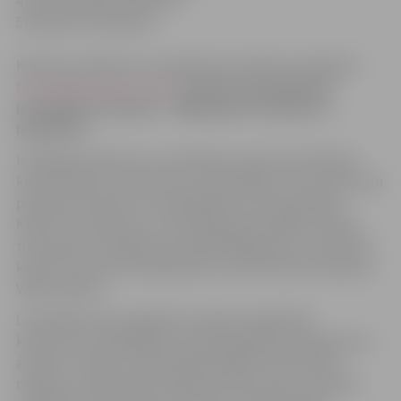
4) Inovatīvākais produkts;
5) Eksporta čempions.
Konkursa nolikums un pieteikuma anketa ir pieejama
LIAA mājas lapā internetā
.
Konkursa pieteikumu
iesniegšana termiņš – 2009.gada 14.oktobris (
ieskaitot).
Iesniegto pieteikumu izvērtēšana notiks divās kārtās,
kurās ietilpst arī uzņēmumu apmeklējumi un konkursam
pieteikto produktu vai pakalpojumu prezentācijas.
Konkursa „Eksporta un inovācijas balva 2009” laureāti
tiks paziņoti svinīgā ceremonijā 2009. gada 10. decembrī,
kad visus konkursa dalībniekus sveiks Valsts prezidents
Valdis Zatlers.
Laureātiem būs iespēja bez maksas piedalīties
komersantu delegācijas sastāvā augstāko amatpersonu
ārvalstu vizītēs un LIAA organizētajās tirdzniecības
misijās un individuālos darījuma braucienos, izmantot