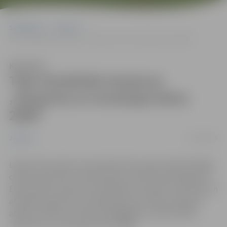
Sākumlapa
Jaunumi
Tiek izsludināts konkurss „Eksporta un inovācijas balva 2009”
Klausīties
Tiek izsludināts konkurss
„Eksporta un inovācijas balva
2009”
22/09/2009
Jaunumi
Laikā, kad Latvijas tautsaimniecības atjaunošanā lielākās
cerības saistītas ar rūpniecības un eksporta pieaugumu,
Ekonomikas ministrija, sadarbībā ar Latvijas Investīciju un
attīstības aģentūru, piekto gadu pēc kārtas organizē
atklātu konkursu konkurētspējīgiem uzņēmumiem
„Eksporta un inovācijas balva 2009”.