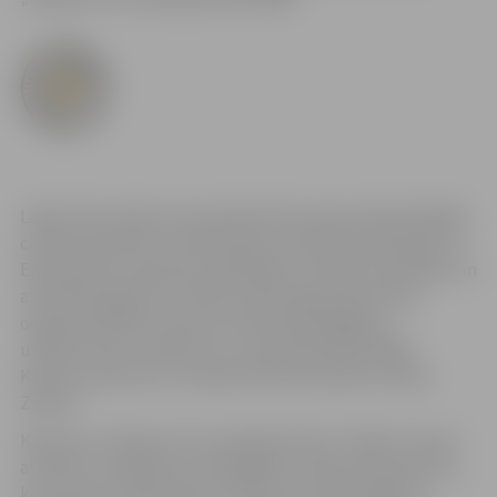
Laikā, kad Latvijas tautsaimniecības atjaunošanā lielākās
cerības saistītas ar rūpniecības un eksporta pieaugumu,
Ekonomikas ministrija, sadarbībā ar Latvijas Investīciju un
attīstības aģentūru (LIAA), piekto gadu pēc kārtas
organizē atklātu konkursu konkurētspējīgiem
uzņēmumiem „Eksporta un inovācijas balva 2009”.
Konkursa patrons ir Latvijas Valsts prezidents Valdis
Zatlers.
Konkursa „Eksporta un inovācijas balva” mērķis ir paust
atzinību un apbalvot sekmīgākos Latvijas komersantus,
kas veicina Latvijā ražotu produktu nostiprināšanos