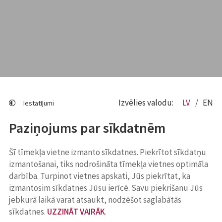
Izvēlies valodu:
LV
EN
Iestatījumi
Paziņojums par sīkdatnēm
Šī tīmekļa vietne izmanto sīkdatnes. Piekrītot sīkdatņu
izmantošanai, tiks nodrošināta tīmekļa vietnes optimāla
darbība. Turpinot vietnes apskati, Jūs piekrītat, ka
izmantosim sīkdatnes Jūsu ierīcē. Savu piekrišanu Jūs
jebkurā laikā varat atsaukt, nodzēšot saglabātās
sīkdatnes.
UZZINĀT VAIRĀK
.