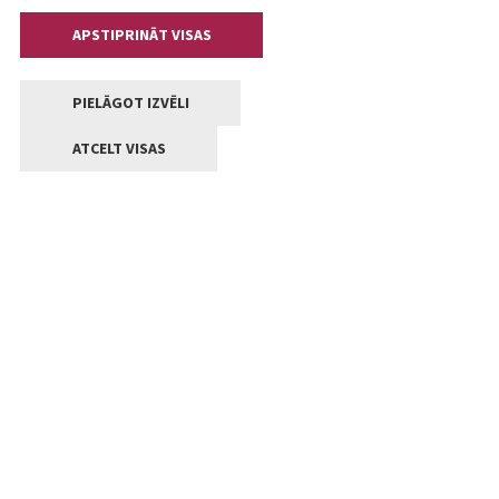
APSTIPRINĀT VISAS
PIELĀGOT IZVĒLI
ATCELT VISAS
Kontakti
Jelgavas valstpilsētas pašvaldība
Lielā iela 11, Jelgava, LV-3001
+371 63005522