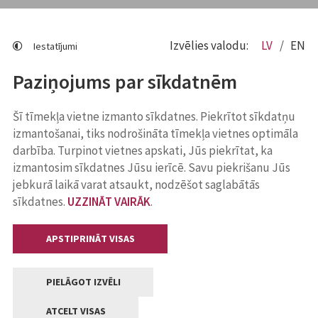
Izvēlies valodu:
LV
EN
Iestatījumi
Paziņojums par sīkdatnēm
Šī tīmekļa vietne izmanto sīkdatnes. Piekrītot sīkdatņu
izmantošanai, tiks nodrošināta tīmekļa vietnes optimāla
darbība. Turpinot vietnes apskati, Jūs piekrītat, ka
izmantosim sīkdatnes Jūsu ierīcē. Savu piekrišanu Jūs
jebkurā laikā varat atsaukt, nodzēšot saglabātās
sīkdatnes.
UZZINĀT VAIRĀK
.
APSTIPRINĀT VISAS
PIELĀGOT IZVĒLI
ATCELT VISAS