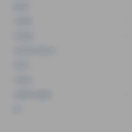
ĢIMENE
JAUNIEŠI
SATIKSME
SOCIĀLAIS ATBALSTS
SPORTS
TŪRISMS
UZŅĒMĒJDARBĪBA
NVO