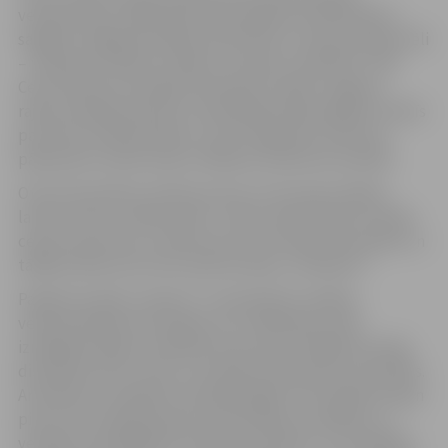
velobraucēju reģistrācija. Šeit pasākuma dalībniekus
sagaidīs Jelgavas pilsētas tēls Alnītis un Ceļu policijas tēli
– inspektors Rūdis un Bebrs. No plkst. 16.30 līdz 17.00
Ceļu satiksmes drošības direkcijas (CSDD) Jelgavas
rajona nodaļas pārstāvis Jānis Bergs klātesošajiem stāstīs
par drošu velobraukšanu, kā arī organizēs viktorīnu,
pārbaudot velobrucēju zināšanas satiksmes drošībā.
Otrais Vienotības velobrauciens no Hercoga Jēkaba
laukuma tiks uzsākts plkst. 17.00, velobraucēji turpinās
ceļu pa Lielo ielu uz Pasta ielu līdz Stacijas ielas aplim un
tālāk pa Miera ielu līdz atpūtas bāzei „Lediņiem”.
Pasākuma daļā „Lediņos” ir paredzētas vairākas
velobraukšanas sacensības, kur dalībnieki varēs
izmēģināt spēkus veiklības braucienā, lēnākā braucēja
disciplīnā, kā arī citās, ne mazāk interesantās sacensībās.
Ar balvām no pasākuma atbalstītājiem tiks apbalvoti gan
pirmo vietu ieguvēji, gan atraktīvākais, jaunākais un
vecākais velosipēdists. Gaisotni jautrāku un muzikālāku