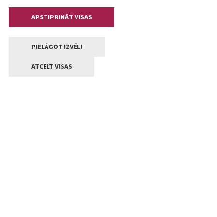
APSTIPRINĀT VISAS
PIELĀGOT IZVĒLI
ATCELT VISAS
Kontakti
Jelgavas valstpilsētas pašvaldība
Lielā iela 11, Jelgava, LV-3001
+371 63005522