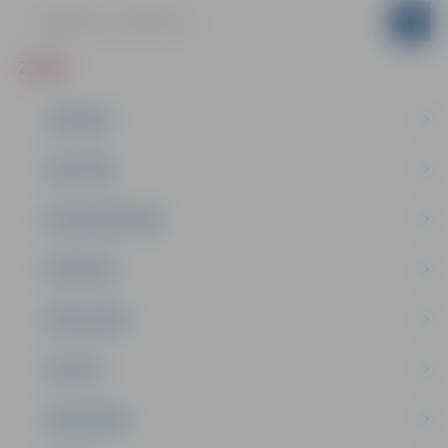
ZIŅAS
JAUNUMI
IZGLĪTĪBA
NODARBINĀTĪBA
PASĀKUMI
PAŠVALDĪBA
PILSĒTA
SABIEDRĪBA