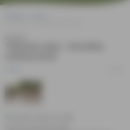
Sākumlapa
Jaunumi
Tiekamies atkal – Vienotības velobraucienā!
Klausīties
Tiekamies atkal – Vienotības
velobraucienā!
23/08/2007
Jaunumi
Vienotības velobrauciens 2006