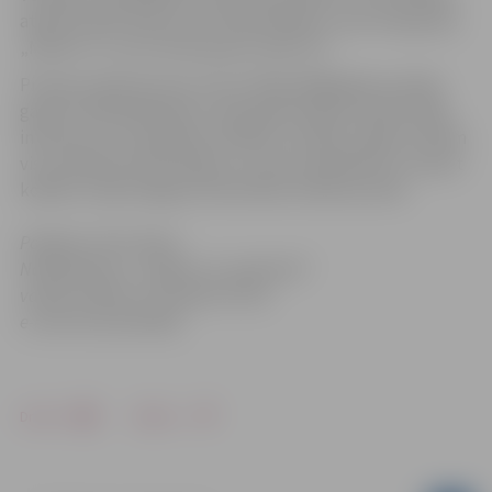
atpūtas bāzē radīs solo mūziķis Raiders, Hip-Hop grupa
„Mītava” un Jazz-Rock grupa „Man Hu”.
Pirmais velobrauciens, kas noritēja 2006.gadā, pulcēja
gandrīz 300 dalībniekus, bija apliecinājums iedzīvotāju
interesei un mudinājums iesākto turpināt, tāpēc aicinām
visus pilsētas iedzīvotājus un viesus piedalīties un izjust
kopību otrajā Jelgavas Vienotības velobraucienā.
Papildus informācija:
Nodibinājuma „Jelgava 21. gadsimtā”
valdes loceklis Juris Aksels Cīrulis
e-mail mob.29213682
Drukāt
Dalīties