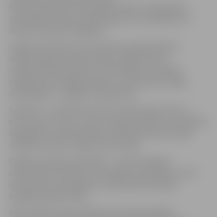
Pirmais septembris lielai daļai cilvēku ir īpaša diena –
tūlīt sāksies jaunais mācību gads, taču atvadīties no
aktīvās vasaras vēl negribas.
Iespēju izkustēties, būt vienotiem pārliecībā par
velobraukšanas priekšrocībām, apgūt drošus
velobraukšanas pamatus, kā arī baudīt muzikālos
priekšnesumus jelgavniekiem un tās viesiem sniegs
nodibinājums „Jelgava 21. gadsimtā”.
Sestdien, 1. septembrī ikviens velobraucējs, liels un
mazs, jauns un vecs, viens un kopā ar ģimeni un draugiem
būs gaidīts otrajā Vienotības velobraucienā Hercoga
Jēkaba laukumā, Jelgavā, plkst 16.00
Pasākuma mērķis nemainīgs – vecināt Jelgavas
velokustības attīstību un veselīgu dzīvesveidu, kā arī
informēt par velosipēdistu drošas pārvietošanās
iespējām pilsētas ielās.
Plkst 16.00 Hercoga Jēkaba laukumā paredzēta