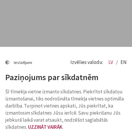
Izvēlies valodu:
LV
EN
Iestatījumi
Paziņojums par sīkdatnēm
Šī tīmekļa vietne izmanto sīkdatnes. Piekrītot sīkdatņu
izmantošanai, tiks nodrošināta tīmekļa vietnes optimāla
darbība. Turpinot vietnes apskati, Jūs piekrītat, ka
izmantosim sīkdatnes Jūsu ierīcē. Savu piekrišanu Jūs
jebkurā laikā varat atsaukt, nodzēšot saglabātās
sīkdatnes.
UZZINĀT VAIRĀK
.