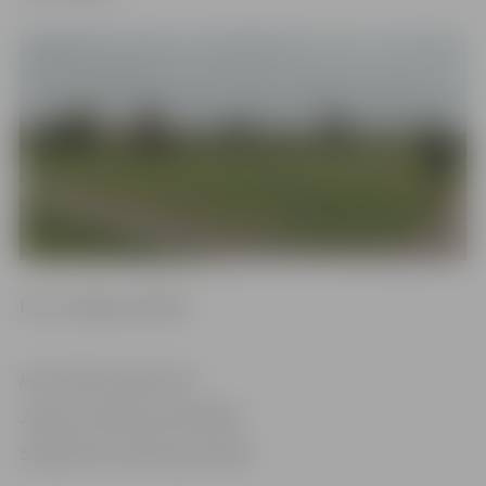
Foto: Jelgavas pilsēta
Informācija sagatavota
Jelgavas pilsētas pašvaldības
Sabiedrisko attiecību pārvaldē