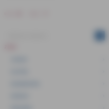
Drukāt
Dalīties
ZIŅAS
JAUNUMI
IZGLĪTĪBA
NODARBINĀTĪBA
PASĀKUMI
PAŠVALDĪBA