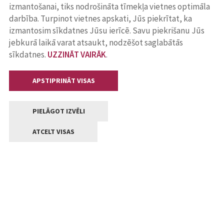
izmantošanai, tiks nodrošināta tīmekļa vietnes optimāla
darbība. Turpinot vietnes apskati, Jūs piekrītat, ka
izmantosim sīkdatnes Jūsu ierīcē. Savu piekrišanu Jūs
jebkurā laikā varat atsaukt, nodzēšot saglabātās
sīkdatnes.
UZZINĀT VAIRĀK
.
APSTIPRINĀT VISAS
PIELĀGOT IZVĒLI
ATCELT VISAS