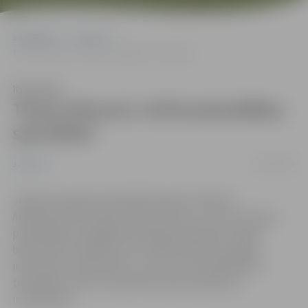
Sākumlapa
Jaunumi
Tiesas lēmumu vērtē pašvaldības speciālisti
Klausīties
Tiesas lēmumu vērtē pašvaldības
speciālisti
23/10/2018
Jaunumi
Jelgavas pilsētas pašvaldība šodien saņēmusi
Administratīvās rajona tiesas lēmumu, ar kuru atcelta
pašvaldības izsniegtā būvatļauja lielveikala “Depo”
būvniecībai. Pašlaik juristi un Būvvaldes speciālisti
iepazīstas ar dokumentu. Lēmums par pašvaldības
turpmāko rīcību tiks pieņemts pēc sprieduma
izvērtēšanas.