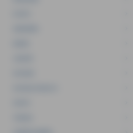
PILSĒTA
SABIEDRĪBA
ĢIMENE
JAUNIEŠI
SATIKSME
SOCIĀLAIS ATBALSTS
SPORTS
TŪRISMS
UZŅĒMĒJDARBĪBA