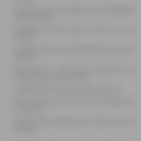
Dambja ielā posmā no Aspazijas ielas līdz Brigaderes
ielai (uz periodu);
Akadēmijas ielas abās pusēs no Vaļņu ielas (uz
periodu);
Lapskalna ielā no Uzvaras ielas līdz Blaumaņa ielai (uz
periodu);
Pasta ielā no t/c „VIVO centrs” iebrauktuves līdz
Sudrabu Edžus ielai (uz periodu);
Lapskalna ielā no Kazarmes ielas līdz Liepu ielai;
Pļavu ielas posmā no Cukura ielas līdz Ziedoņa ielai
(uz periodu);
Pulkveža Oskara Kalpaka ielā no Svētes ielas līdz
Raiņa ielai.