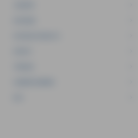
JAUNIEŠI
SATIKSME
SOCIĀLAIS ATBALSTS
SPORTS
TŪRISMS
UZŅĒMĒJDARBĪBA
NVO