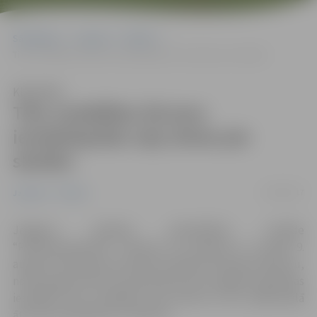
Sākumlapa
Jaunumi
Pilsēta
Tiks uzstādītas ātrumu ierobežojošās ceļa zīmes pie skolām
Klausīties
Tiks uzstādītas ātrumu
ierobežojošās ceļa zīmes pie
skolām
17/08/2017
Jaunumi
Pilsēta
Jelgavas pilsētas pašvaldības iestāde
“Pilsētsaimniecība” informē, ka saskaņā ar šī gada 9.
augusta Satiksmes kustības drošības komisijas lēmumu,
no 28. augusta līdz 18. septembrim pie Jelgavas izglītības
iestādēm tiks uzstādītas ceļa zīmes Nr. 323 „Maksimālā
ātruma ierobežojums” 40 km/h.