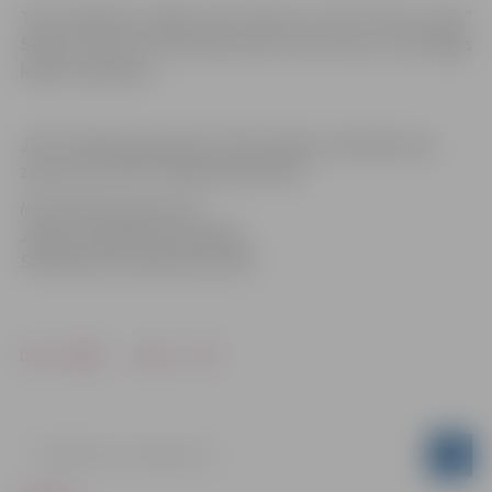
Tiks pārceltas esošās ceļa zīmes Nr. 525 “30 km zona”
Skautu ielā no krustojuma pirms Vecā ceļa un pie Rīgas
ielas krustojuma.
JPPI “Pilsētsaimniecība” lūdz ievērot izvietotās ceļa
zīmes.Foto:JPPI “Pilsētsaimniecība”
Informācija sagatavota
Jelgavas pilsētas pašvaldības
Sabiedrisko attiecību pārvaldē
Drukāt
Dalīties