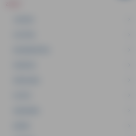
ZIŅAS
JAUNUMI
IZGLĪTĪBA
NODARBINĀTĪBA
PASĀKUMI
PAŠVALDĪBA
PILSĒTA
SABIEDRĪBA
ĢIMENE