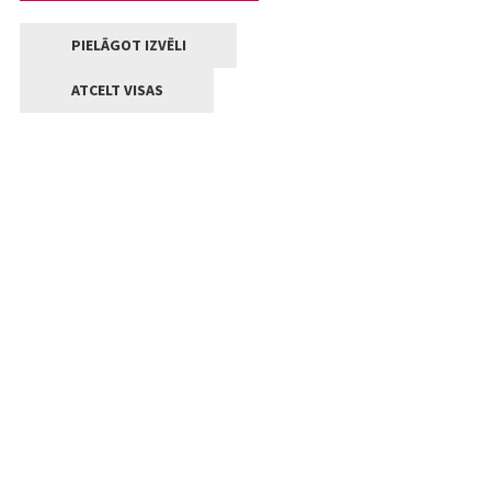
PIELĀGOT IZVĒLI
ATCELT VISAS
Kontakti
Jelgavas valstpilsētas pašvaldība
Lielā iela 11, Jelgava, LV-3001
+371 63005522
pasts@jelgava.lv