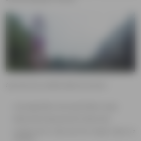
Ceļa zīmes tiks uzstādītas šādos ielu posmos:
Loka maģistrālē no Vecā ceļa līdz Bērzu ceļam;
Mātera ielā no Raiņa ielas līdz S.Edžus ielai;
Institūta ielā no Zāļu ielas līdz Vecajam ceļam (uz
periodu);