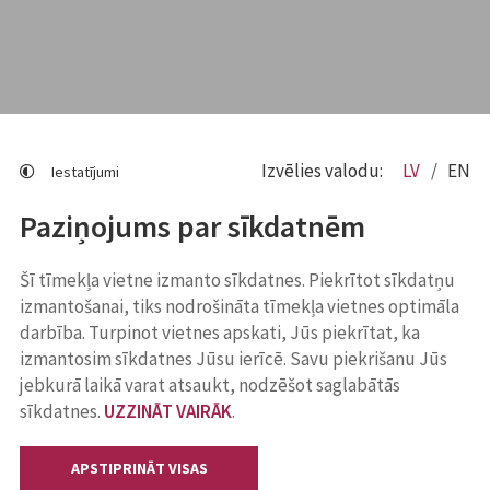
Izvēlies valodu:
LV
EN
Iestatījumi
Paziņojums par sīkdatnēm
Šī tīmekļa vietne izmanto sīkdatnes. Piekrītot sīkdatņu
izmantošanai, tiks nodrošināta tīmekļa vietnes optimāla
darbība. Turpinot vietnes apskati, Jūs piekrītat, ka
izmantosim sīkdatnes Jūsu ierīcē. Savu piekrišanu Jūs
jebkurā laikā varat atsaukt, nodzēšot saglabātās
sīkdatnes.
UZZINĀT VAIRĀK
.
APSTIPRINĀT VISAS