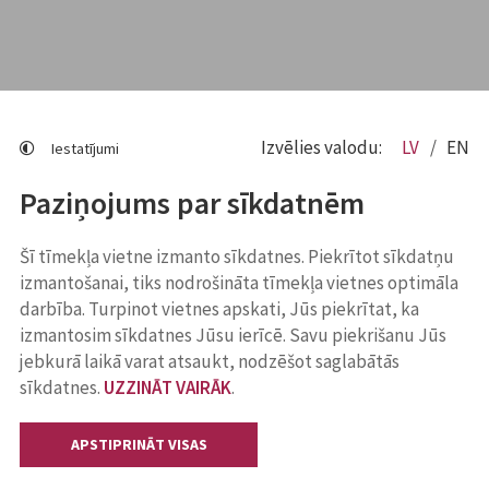
Izvēlies valodu:
LV
EN
Iestatījumi
Paziņojums par sīkdatnēm
Šī tīmekļa vietne izmanto sīkdatnes. Piekrītot sīkdatņu
izmantošanai, tiks nodrošināta tīmekļa vietnes optimāla
darbība. Turpinot vietnes apskati, Jūs piekrītat, ka
izmantosim sīkdatnes Jūsu ierīcē. Savu piekrišanu Jūs
jebkurā laikā varat atsaukt, nodzēšot saglabātās
sīkdatnes.
UZZINĀT VAIRĀK
.
APSTIPRINĀT VISAS