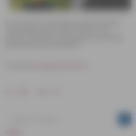
26. martā pulksten 16.00 Jelgavas pilsētas bibliotēkā
notiks tikšanās ar autoru Oskaru Tarvidu un viņa
grāmatas “Gastarbaitera dienasgrāmata” prezentācija.
Laipni aicināts ikviens interesents!
Uzzini vairā:
www.jelgavasbiblioteka.lv
Drukāt
Dalīties
ZIŅAS