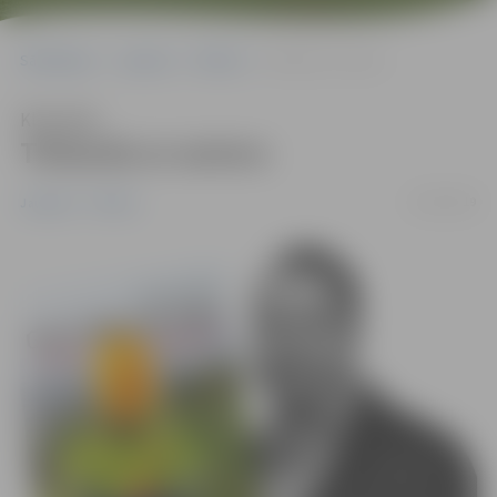
Sākumlapa
Jaunumi
Pilsēta
Tikšanās ar autoru
Klausīties
Tikšanās ar autoru
13/03/2019
Jaunumi
Pilsēta