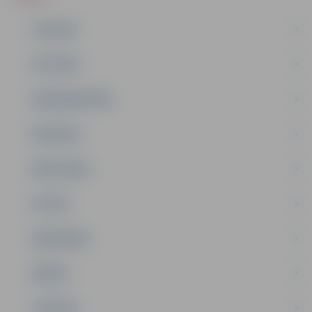
JAUNUMI
IZGLĪTĪBA
NODARBINĀTĪBA
PASĀKUMI
PAŠVALDĪBA
PILSĒTA
SABIEDRĪBA
ĢIMENE
JAUNIEŠI