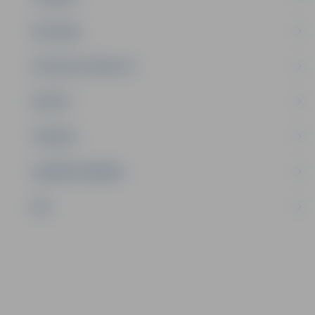
SATIKSME
SOCIĀLAIS ATBALSTS
SPORTS
TŪRISMS
UZŅĒMĒJDARBĪBA
NVO