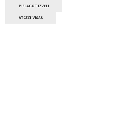
PIELĀGOT IZVĒLI
ATCELT VISAS
Kontakti
Jelgavas valstpilsētas pašvaldība
Lielā iela 11, Jelgava, LV-3001
+371 63005522
pasts@jelgava.lv
Klientu apkalpošana