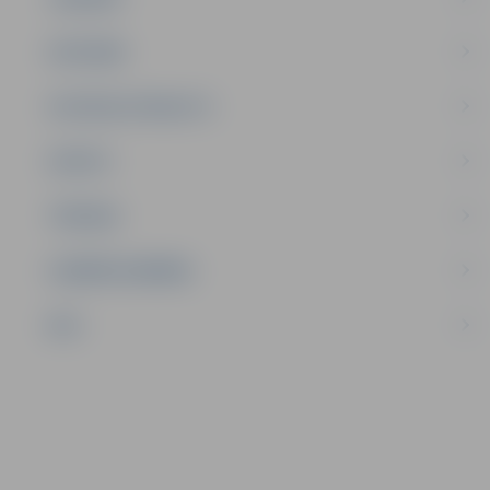
SATIKSME
SOCIĀLAIS ATBALSTS
SPORTS
TŪRISMS
UZŅĒMĒJDARBĪBA
NVO