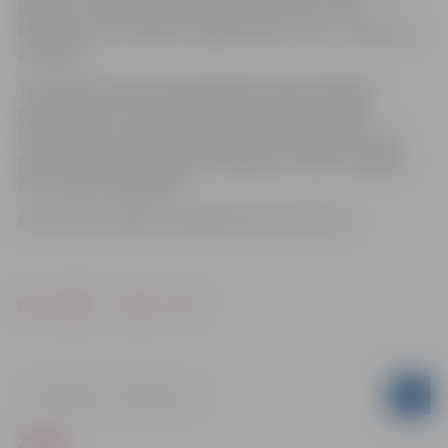
pārejās. Tas būs stāsts par nonākšanu līdz savam
kodolam, par izturību un ilgu sarunu ar sevi – stāsts par
cilvēcību.
Tematiskā tūrisma vakara dalības maksa 2,00 EUR,
pirmsskolas vecuma bērniem bez maksas. Vairāk
informācijas un pieteikšanās pa tālruni 63005447 vai e-
pastu tic@tornis.jelgava.lv. Vairāk par tūrismu Jelgavā
šeit: www.visit.jelgava.lv.
Informācija: Jelgavas reģionālais tūrisma centrs
Drukāt
Dalīties
ZIŅAS