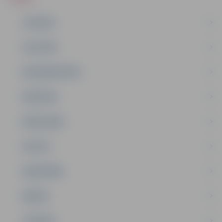
JAUNUMI
IZGLĪTĪBA
NODARBINĀTĪBA
PASĀKUMI
PAŠVALDĪBA
PILSĒTA
SABIEDRĪBA
ĢIMENE
JAUNIEŠI