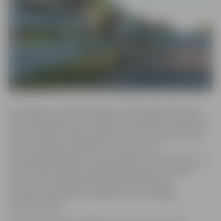
Ceturtdien, 22.martā Jelgavas Sv.Trīsvienības baznīcas
tornī
(Akadēmijas iela 1, Jelgava)
norisināsies tematiskais
tūrisma vakars “Velosacensību
The Transcontinetal Race
stāsts – 4000 km cilvēcības”, kurā viesosies
veloceļotājs Krišjānis Jansons-Ratiniks – pirmais latvietis,
kurš 12 dienu laikā ar velosipēdu šķērsojis 13 Eiropas
valstis, veicot grūtākās velosacensības Eiropā.
Interesenti aicināti uz satikšanos ar voloceļotāju
pulksten 18.00.