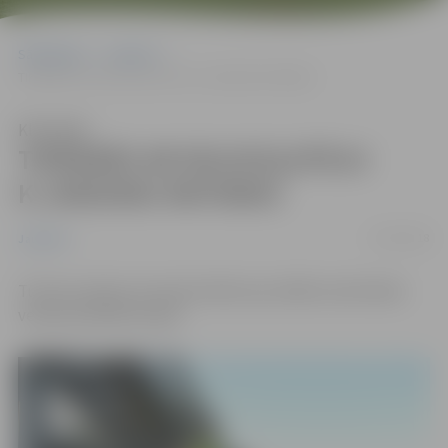
Sākumlapa
Jaunumi
TIKŠANĀS AR VELOCEĻOTĀJU K.JANSONU-RATINIKU
Klausīties
TIKŠANĀS AR VELOCEĻOTĀJU
K.JANSONU-RATINIKU
13/03/2018
Jaunumi
Tūrisma vakarā, 22.martā stāstīs par dalību ekstrēmās
velosacensībās Eiropā!