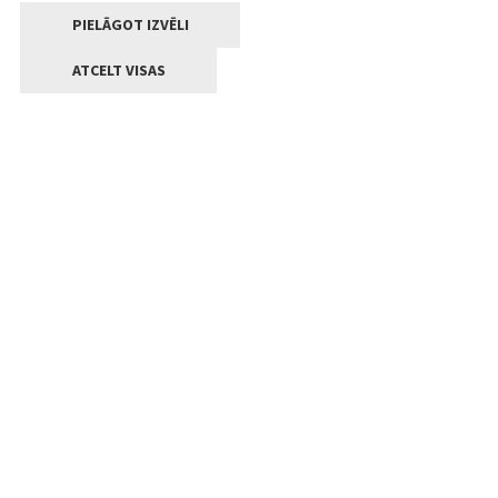
PIELĀGOT IZVĒLI
ATCELT VISAS
Kontakti
Jelgavas valstpilsētas pašvaldība
Lielā iela 11, Jelgava, LV-3001
+371 63005522
pasts@jelgava.lv
Klientu apkalpošana