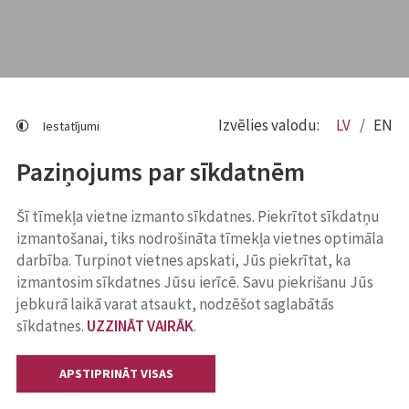
Izvēlies valodu:
LV
EN
Iestatījumi
Paziņojums par sīkdatnēm
Šī tīmekļa vietne izmanto sīkdatnes. Piekrītot sīkdatņu
izmantošanai, tiks nodrošināta tīmekļa vietnes optimāla
darbība. Turpinot vietnes apskati, Jūs piekrītat, ka
izmantosim sīkdatnes Jūsu ierīcē. Savu piekrišanu Jūs
jebkurā laikā varat atsaukt, nodzēšot saglabātās
sīkdatnes.
UZZINĀT VAIRĀK
.
APSTIPRINĀT VISAS