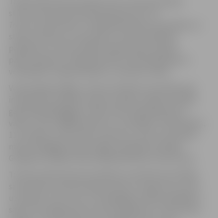
Tradicionāli velosacensības tiek uztvertas kā pāris
stundu intensīva braukšana grupā, bet
The
Transcontinetal Race
ir samērā ekstrēmas sacensības, ar
striktu nolikumu, kas aizliedz izmantot jebkādu
palīdzību no malas. Dalībai nepieciešama augsta
pašmotivācija, jo vidēji dienā 20 stundas jāpavada uz
velosipēda un ilgstoši jābrauc vienatnē, naktīs.
Veloceļotājs Krišjānis Jansons-Ratiniks sacensības pēc
individuāli izstrādāta maršruta plāna uzsāka aizvadītā
gada 28.jūlijā Beļģijā un 300 stundu laikā šķērsoja 13
valstis, veicot 4000 kilometrus un finišējot 12 diennaktīs,
11 stundās un 44 minūtēs. Sportists, veicot sacensības
maršrutā Beļģija-Vācija-Itālija-Slovākija-Rumānija-
Grieķija ierindojās 16.vietā 288 dalībnieku konkurencē.
Tūrisma vakarā sportists dalīsies ar pieredzi par dalību
sacensībās, par pārcilvēcīgo slodzi un nogurumu, dzīvi
uz šosejas, cīņu ar sevi un mainīgajiem laika apstākļiem –
sākot no milzīga karstuma līdz negaisiem un vēju kalnu