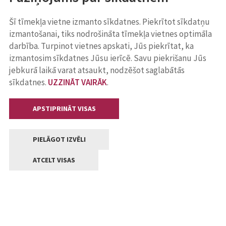
Šī tīmekļa vietne izmanto sīkdatnes. Piekrītot sīkdatņu
izmantošanai, tiks nodrošināta tīmekļa vietnes optimāla
darbība. Turpinot vietnes apskati, Jūs piekrītat, ka
izmantosim sīkdatnes Jūsu ierīcē. Savu piekrišanu Jūs
jebkurā laikā varat atsaukt, nodzēšot saglabātās
sīkdatnes.
UZZINĀT VAIRĀK
.
APSTIPRINĀT VISAS
PIELĀGOT IZVĒLI
ATCELT VISAS