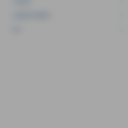
TŪRISMS
UZŅĒMĒJDARBĪBA
NVO