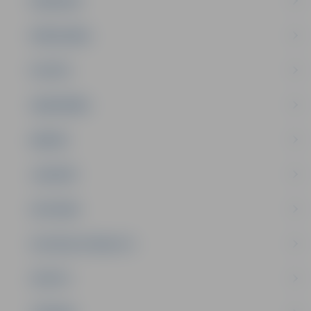
PASĀKUMI
PAŠVALDĪBA
PILSĒTA
SABIEDRĪBA
ĢIMENE
JAUNIEŠI
SATIKSME
SOCIĀLAIS ATBALSTS
SPORTS