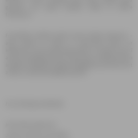
garumā,” par saviem darbiem stāsta to autore
I.Austruma.
Fotoattēlos skatāms kadrā
notverts
dabas skaistums –
augi, ainavas un ūdens. Ar I.Austrumas darbu var
iepazīties ne vien ekspozīcijas darbos uz sienām, bet arī
autores fotogrāfiju albumā. Tāpat katru izstādē redzamo
ierāmēto fotogrāfiju iespējams iegādāties par 20 eiro, bet
attēlus no albuma iespējams pasūtīt.
Foto: Pārlielupes bibliotēka
Informācija sagatavota
Jelgavas pilsētas pašvaldības