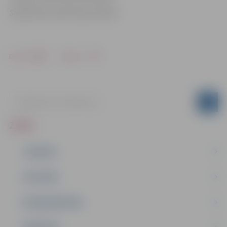
Sabiedrisko attiecību pārvaldē
Drukāt
Dalīties
ZIŅAS
JAUNUMI
IZGLĪTĪBA
NODARBINĀTĪBA