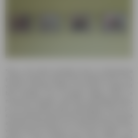
“Mēs ar tēti sēžam sarkanīgā tumsā, jo naktslampiņai
priekšā ir aizlikts ar sarkanu krāsu nokrāsots stikls. Ir trīs
vanniņas: attīstītājs, fiksāža un tīrs ūdens. Uz galda vēl
bilžu kopētājs, zem tā paslēpti dažāda izmēra un
nosaukuma fotopapīri, skaļi tikšķ modinātājpulkstenis,
jo tam līdzi jāskaita papīra eksponēšanas laiks. Šīs ir
manas bērnības atmiņas par bilžu kopēšanu, jo tētis bija
aizrautīgs fotoamatieris, bet modeļi bija meža ainavas,
vietēja rakstura notikumi un es. Dzīve turpinās – šis
albums ir manu smukāko bilžu ilzase vairāku gadu