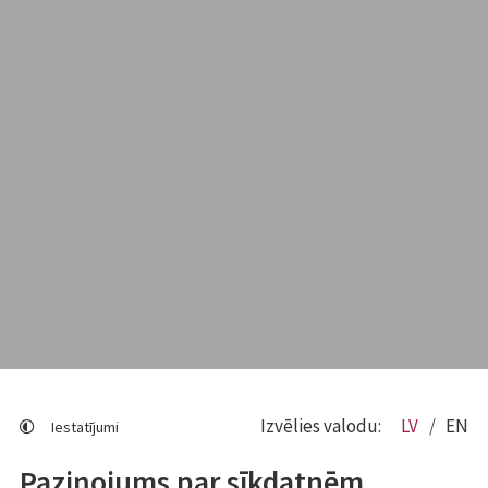
Izvēlies valodu:
LV
EN
Iestatījumi
Paziņojums par sīkdatnēm