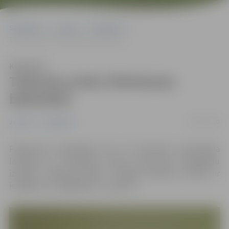
Sākumlapa
Jaunumi
Sabiedrība
Tikšanās prieks Pārlielupes bibliotēkā
Klausīties
Tikšanās prieks Pārlielupes
bibliotēkā
04/02/2020
Jaunumi
Sabiedrība
Pārlielupes bibliotēkā līdz 29. februārim apskatāma
lasītājas un fotogrāfes Ilonas Austrumas fotogrāfiju
izstāde “Tikšanās prieks”. Izstādē redzamos attēlus ir
iespējams arī iegādāties un pasūtīt.