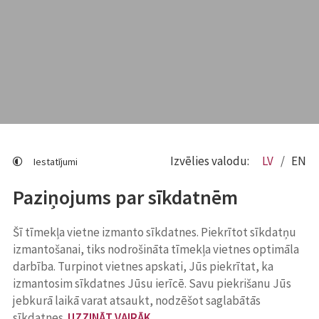
Izvēlies valodu:
LV
EN
Iestatījumi
Paziņojums par sīkdatnēm
Šī tīmekļa vietne izmanto sīkdatnes. Piekrītot sīkdatņu
izmantošanai, tiks nodrošināta tīmekļa vietnes optimāla
darbība. Turpinot vietnes apskati, Jūs piekrītat, ka
izmantosim sīkdatnes Jūsu ierīcē. Savu piekrišanu Jūs
jebkurā laikā varat atsaukt, nodzēšot saglabātās
sīkdatnes.
UZZINĀT VAIRĀK
.