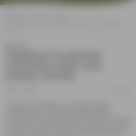
Sākumlapa
Jaunumi
Pilsēta
Tirgotāji vēl var pieteikties tirdzniecības vietām Ledus skulptūru
festivālā
Klausīties
Tirgotāji vēl var pieteikties
tirdzniecības vietām Ledus
skulptūru festivālā
13/01/2023
Jaunumi
Pilsēta
Tirdzniecības, ēdināšanas un izklaides aktivitāšu
uzņēmēji vēl līdz 15. janvārim aicināti pieteikties
tirdzniecībai 24. Starptautiskā Ledus skulptūru festivālā.
Tirdzniecības sektors Pasta salā un Jāņa Čakstes bulvārī
darbosies 3. februārī no pulksten 18 līdz 22, bet 4. un 5.