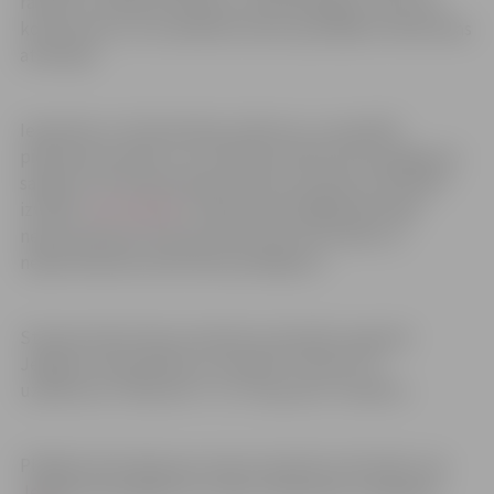
radošo un mākslas darbnīcu nodrošinātājus, kā arī tos
komersantus, kuri piedāvā ziemas apstākļiem atbilstošas
atrakcijas.
Iepazīties ar tirdzniecības nolikumu un aizpildīt
pieteikuma anketu var tīmekļa vietnē kultura.jelgava.lv
sadaļas “24. Starptautiskais Ledus skulptūru festivāls”
izvēlnē “
Informācija
“. Pieteikumā obligāti jānorāda
nepieciešamais tirdzniecības laukuma izmērs un
nepieciešamais elektrības pieslēgums.
Starptautisko ledus skulptūru festivālu organizē
Jelgavas valstspilsēta un iestāde “Kultūra” ar
uzņēmumu “Ramirent” un “Husqvarna” atbalstu.
Plašāka informācija par Ledus skulptūru festivālu, kas
Jelgavā norisināsies no 3. līdz 5. februārim ir pieejama