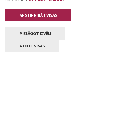
APSTIPRINĀT VISAS
PIELĀGOT IZVĒLI
ATCELT VISAS
Kontakti
Jelgavas valstpilsētas pašvaldība
Lielā iela 11, Jelgava, LV-3001
+371 63005522