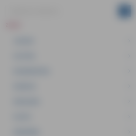
ZIŅAS
JAUNUMI
IZGLĪTĪBA
NODARBINĀTĪBA
PASĀKUMI
PAŠVALDĪBA
PILSĒTA
SABIEDRĪBA