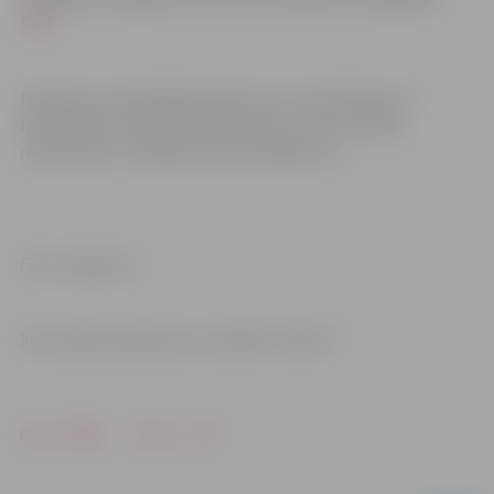
ŠEIT
.
Pasākuma apmeklētājs piekrīt, ka var tikt filmēts un
fotografēts. Uzņemtais materiāls var tikt translēts,
reproducēts un izplatīts bez ierobežojuma.
Foto: Jelgava.lv
Informācija sagatavota: iestādē “Kultūra”
Drukāt
Dalīties