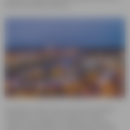
februārī no pulksten 10 līdz 22.
Pašvaldības iestāde “Kultūra” īpaši aicina pieteikties
individuālos un rūpnieciskos pārtikas produktu
ražotājus, pārstrādātājus un tirgotājus, amatniekus,