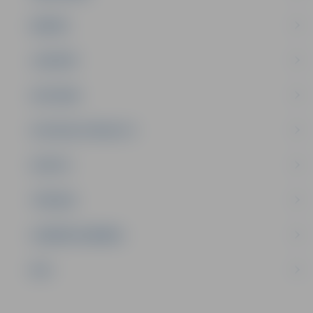
ĢIMENE
JAUNIEŠI
SATIKSME
SOCIĀLAIS ATBALSTS
SPORTS
TŪRISMS
UZŅĒMĒJDARBĪBA
NVO