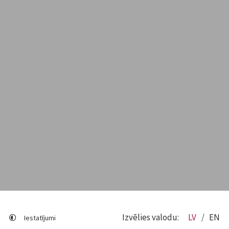
Izvēlies valodu:
LV
EN
Iestatījumi