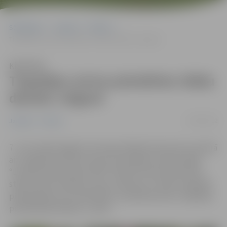
Sākumlapa
Jaunumi
Pilsēta
Tirgotājus aicina pieteikties Stādu dienām Jelgavā
Klausīties
Tirgotājus aicina pieteikties Stādu
dienām Jelgavā
02/03/2022
Jaunumi
Pilsēta
7. un 8. maijā Jelgavā, Hercoga Jēkaba laukumā un skvērā
aiz Jelgavas kultūras nama, norisināsies tradicionālās
“Latvijas stādu dienas 2022”. Šobrīd atvērta lielizmēra
stādu, dārza tehnikas, puķu, dārzeņu un sēklu tirgotāju
pieteikšanās, bet amatnieku un pārtikas preču tirgotāju
pieteikšanās sāksies 1. aprīli.