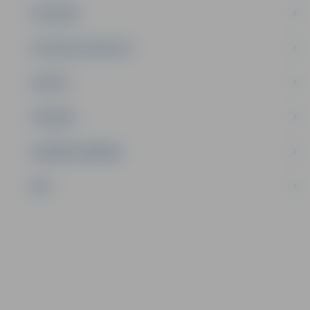
SATIKSME
SOCIĀLAIS ATBALSTS
SPORTS
TŪRISMS
UZŅĒMĒJDARBĪBA
NVO