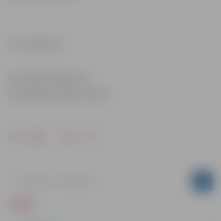
Foto: Jelgava.lv
Informācija sagatavota
Pašvaldības iestādē “Kultūra”
Drukāt
Dalīties
ZIŅAS