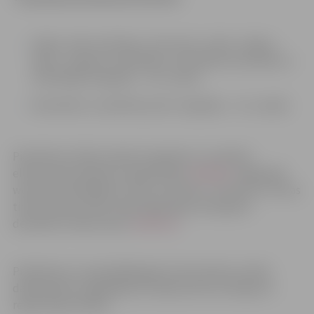
Stādu, dārza tehnikas, siltumnīcu, dārza mājiņu,
sēklu, augsnes uzlabotāju, mazā dārza inventāra un
tamlīdzīgu tirgotāju – no 2. marta.
Amatnieku un pārtikas preču tirgotāju – no 1. aprīļa.
Pieteikties Stādu dienām tirgotāji var, aizpildot
elektroniski pieejamo reģistrācijas
veidlapu
mājaslapā
www.festivali.jelgava.lv līdz 15. aprīlim, vai kamēr ir brīvas
tirdzniecības vietas. Šajā mājaslapā arī pieejams
detalizēts Stādu dienu
nolikums
.
Priekšroka uz iepriekšējā gada tirdzniecības vietām
dalībniekiem saglabājas pirmajās piecās iesnieguma
reģistrācijas dienās.