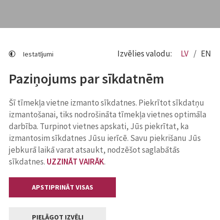
Izvēlies valodu:
LV
EN
Iestatījumi
Paziņojums par sīkdatnēm
Šī tīmekļa vietne izmanto sīkdatnes. Piekrītot sīkdatņu
izmantošanai, tiks nodrošināta tīmekļa vietnes optimāla
darbība. Turpinot vietnes apskati, Jūs piekrītat, ka
izmantosim sīkdatnes Jūsu ierīcē. Savu piekrišanu Jūs
jebkurā laikā varat atsaukt, nodzēšot saglabātās
sīkdatnes.
UZZINĀT VAIRĀK
.
APSTIPRINĀT VISAS
PIELĀGOT IZVĒLI