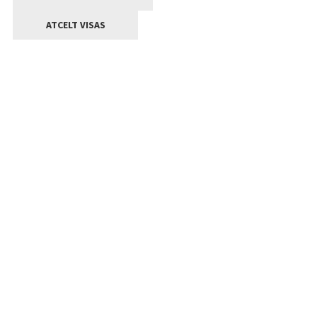
ATCELT VISAS
Kontakti
Jelgavas valstpilsētas pašvaldība
Lielā iela 11, Jelgava, LV-3001
+371 63005522
pasts@jelgava.lv
Klientu apkalpošana