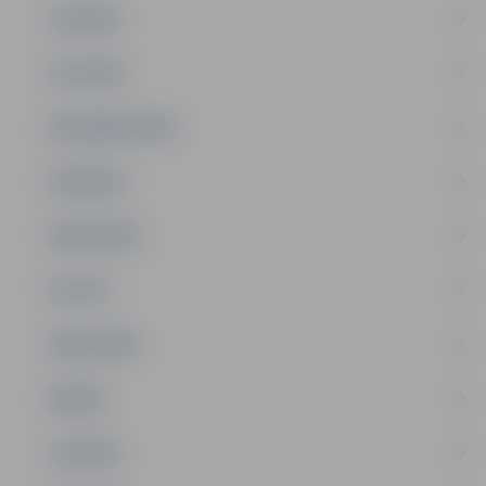
JAUNUMI
IZGLĪTĪBA
NODARBINĀTĪBA
PASĀKUMI
PAŠVALDĪBA
PILSĒTA
SABIEDRĪBA
ĢIMENE
JAUNIEŠI