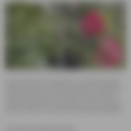
Ik gadu Stādu dienās Jelgavā savu produkciju piedāvā
stādu audzētavas, zemnieku saimniecības, individuālie
audzētāji, selekcionāri, amatnieki, dārza inventāra un
aprīkojuma ražotāji no visas Latvijas, sniedzot pircējiem
iespēju izvēlēties no vairāk kā 200 tirgotāju piedāvājuma.
Tirgotāju pieteikšanās kārtība: