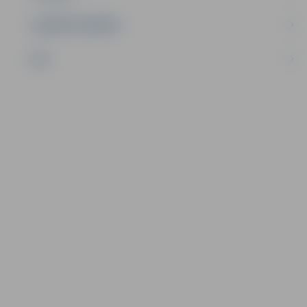
UZŅĒMĒJDARBĪBA
NVO