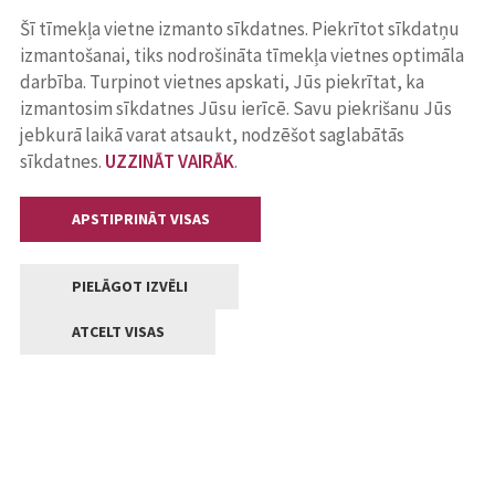
Šī tīmekļa vietne izmanto sīkdatnes. Piekrītot sīkdatņu
izmantošanai, tiks nodrošināta tīmekļa vietnes optimāla
darbība. Turpinot vietnes apskati, Jūs piekrītat, ka
izmantosim sīkdatnes Jūsu ierīcē. Savu piekrišanu Jūs
jebkurā laikā varat atsaukt, nodzēšot saglabātās
sīkdatnes.
UZZINĀT VAIRĀK
.
APSTIPRINĀT VISAS
PIELĀGOT IZVĒLI
ATCELT VISAS