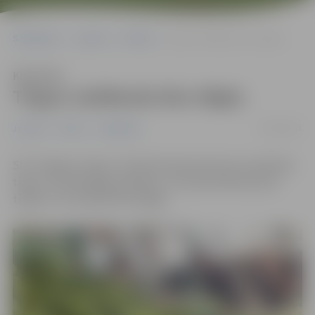
Sākumlapa
Jaunumi
Pilsēta
Tirgus Lieldienās būs slēgts
Klausīties
Tirgus Lieldienās būs slēgts
05/04/2023
Jaunumi
Pilsēta
Sabiedrība
SIA “Jelgavas tirgus” administrācija informē, ka pārtikas
tirgus, tostarp gaļas paviljons, un saimniecības preču
tirgus 9. un 10. aprīlī būs slēgts.