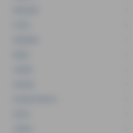
PAŠVALDĪBA
PILSĒTA
SABIEDRĪBA
ĢIMENE
JAUNIEŠI
SATIKSME
SOCIĀLAIS ATBALSTS
SPORTS
TŪRISMS