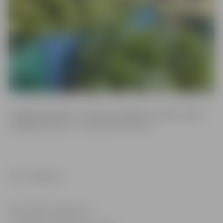
Lielajā piektdienā, 7. aprīlī, un sestdien, 8. aprīlī, tirgus
strādās kā ierasts – no pulksten 8 līdz 15.
Foto: Jelgava.lv
Informācija sagatavota