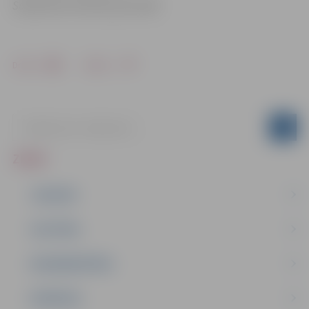
Sabiedrisko attiecību pārvaldē
Drukāt
Dalīties
ZIŅAS
JAUNUMI
IZGLĪTĪBA
NODARBINĀTĪBA
PASĀKUMI