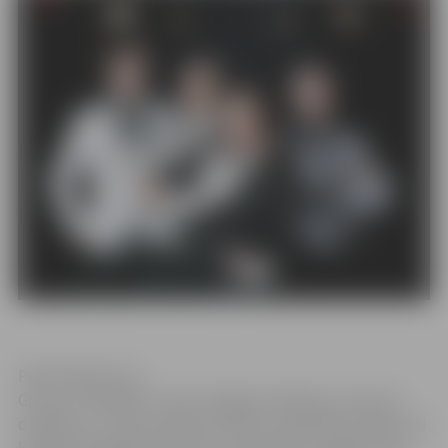
Publicitātes foto
Grupa „TirkizBand” aicina Jelgavas skolēnus, kas prot
dziedāt un ir savas pilsētas patrioti, piedalīties atlasē, lai
kopīgi iedziedātu dziesmas „Satiksimies Jelgavā” kora