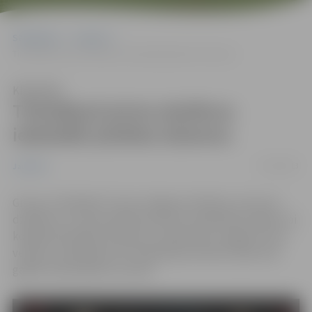
Sākumlapa
Jaunumi
TirkizBand aicina skolēnus iedziedāt pilsētas dziesmu
Klausīties
TirkizBand aicina skolēnus
iedziedāt pilsētas dziesmu
27/02/2013
Jaunumi
Grupa „TirkizBand” aicina Jelgavas skolēnus, kas prot
dziedāt un ir savas pilsētas patrioti, piedalīties atlasē, lai
kopīgi iedziedātu dziesmas „Satiksimies Jelgavā” kora
versiju un piedalītos tās videoklipa ierakstā. Īpaši tiek
gaidīti vidusskolēni un puiši.