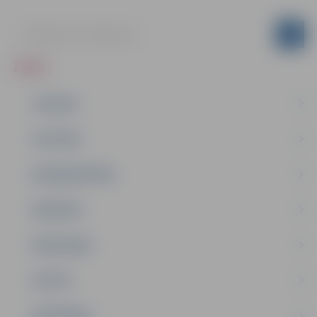
ZIŅAS
JAUNUMI
IZGLĪTĪBA
NODARBINĀTĪBA
PASĀKUMI
PAŠVALDĪBA
PILSĒTA
SABIEDRĪBA