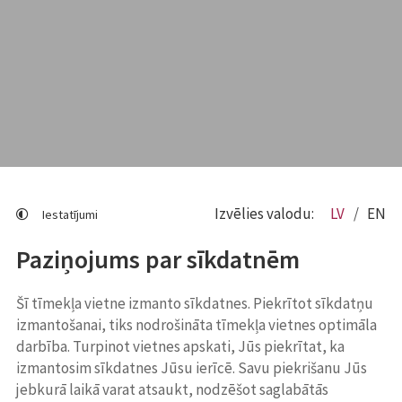
Izvēlies valodu:
LV
EN
Iestatījumi
Paziņojums par sīkdatnēm
Šī tīmekļa vietne izmanto sīkdatnes. Piekrītot sīkdatņu
izmantošanai, tiks nodrošināta tīmekļa vietnes optimāla
darbība. Turpinot vietnes apskati, Jūs piekrītat, ka
izmantosim sīkdatnes Jūsu ierīcē. Savu piekrišanu Jūs
jebkurā laikā varat atsaukt, nodzēšot saglabātās