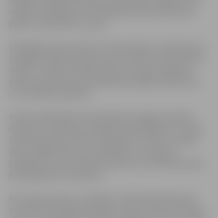
versiju un piedalītos tās videoklipa ierakstā. Īpaši tiek
gaidīti vidusskolēni un puiši.
Dziedātāju atlase notiks 14. martā, sākot no pulksten 16,
Zemgales reģiona Kompetenču attīstības centrā Svētes
ielā 33. Uz atlasi aicināti jaunieši, kas vēlas piedalīties
pilsētas dziesmas popularizēšanā, dažādos pasākumos
un muzikālos projektos.
Atlases dalībniekiem būs jānodzied Jelgavas pilsētas
dziesmas „Satiksimies Jelgavā” piedziedājums un viena
dziesma pēc paša izvēles. Izpildījums var būt a capella
(bez pavadījuma) vai ar pavadījumu, izmantojot
fonogrammu, kas ierakstīta audio CD vai USB zibatmiņā.
Būs pieejamas arī klavieres.
Pēc atlases grupas „TirkizBand” dalībnieki jelgavnieki
Erita Karlsone, Madara Rubene, Uldis Timma un Gundars