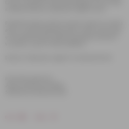
Caune uz sadarbību aicinās 20 dziedātājus. Erita un Uldis
ir pilsētas dziesmas „Satiksimies Jelgavā” autori.
Pieteikties atlasei var līdz 10. martam, rakstot uz e-pasta
adresi: , kur jāmin dalībnieka vārds, uzvārds, skola, klase
un kontaktinformācija. Papildu informāciju interesenti
var saņemt, zvanot uz tālruni 25643116.
Dziesmu “Satiksimies Jelgavā” var noklausīties
šeit.
Informācija sagatavota
Jelgavas pilsētas pašvaldības
Sabiedrisko attiecību pārvaldē
Drukāt
Dalīties