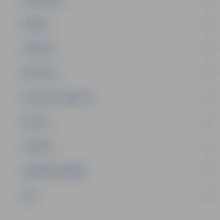
ĢIMENE
JAUNIEŠI
SATIKSME
SOCIĀLAIS ATBALSTS
SPORTS
TŪRISMS
UZŅĒMĒJDARBĪBA
NVO