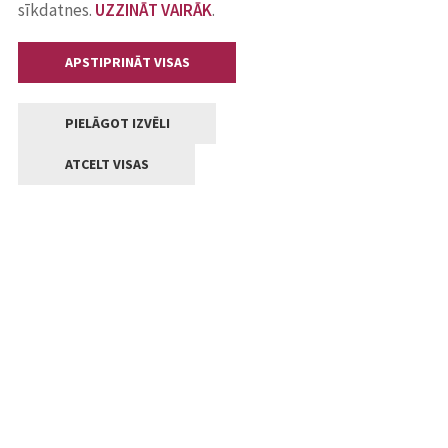
sīkdatnes.
UZZINĀT VAIRĀK
.
APSTIPRINĀT VISAS
PIELĀGOT IZVĒLI
ATCELT VISAS
Kontakti
Jelgavas valstpilsētas pašvaldība
Lielā iela 11, Jelgava, LV-3001