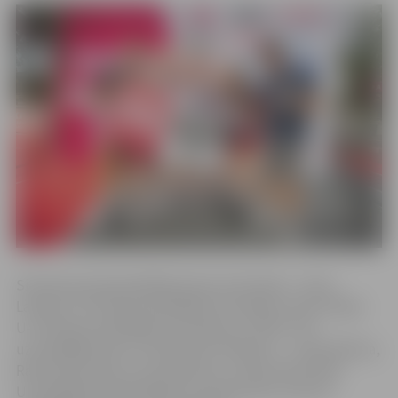
Sieviešu grupā piedalījās piecas komandas – divas
Latvijas U-23 izlases kandidāšu komandas, divas Polijas
U-23 izlases kandidāšu komandas un “RSU”. Par
uzvarētājām kļuva “3x3Latvija U23 White” – Anete Blūma,
Raivita Koreņika, Laura Okuņeva, Janeta Rozentāle.
Uzvarētājas saņēma 500 eiro naudas čeku, bet par