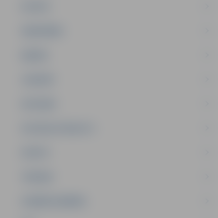
PILSĒTA
SABIEDRĪBA
ĢIMENE
JAUNIEŠI
SATIKSME
SOCIĀLAIS ATBALSTS
SPORTS
TŪRISMS
UZŅĒMĒJDARBĪBA