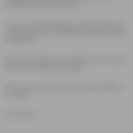
vērtīgāko tika atzīta Anete Blūma.
Turnīra rezultatīvāko spēlētāju sarakstā tika iekļauta arī
Janeta Rozentāle, kura ar 36 gūtiem punktiem ierindojās
otrajā pozīcijā.
Komanda “3×3 Jelgava”, kas uzvarēja “Top Gun” pirmajā
posmā, sacensībās Ogrē nepiedalījās.
Viens no “Top Gun” posmiem 28. un 29. augustā plānots
arī Jelgavā.
Foto: Basket.lv