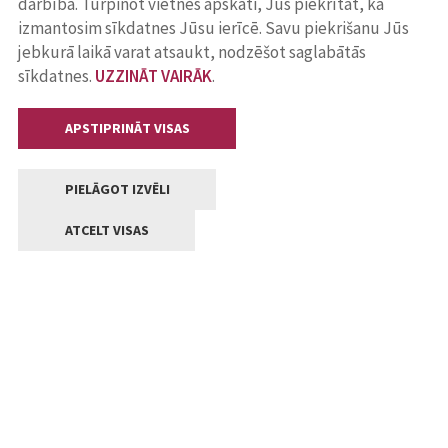
darbība. Turpinot vietnes apskati, Jūs piekrītat, ka
izmantosim sīkdatnes Jūsu ierīcē. Savu piekrišanu Jūs
jebkurā laikā varat atsaukt, nodzēšot saglabātās
sīkdatnes.
UZZINĀT VAIRĀK
.
APSTIPRINĀT VISAS
PIELĀGOT IZVĒLI
ATCELT VISAS
Kontakti