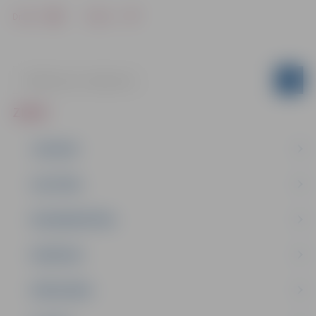
Drukāt
Dalīties
ZIŅAS
JAUNUMI
IZGLĪTĪBA
NODARBINĀTĪBA
PASĀKUMI
PAŠVALDĪBA