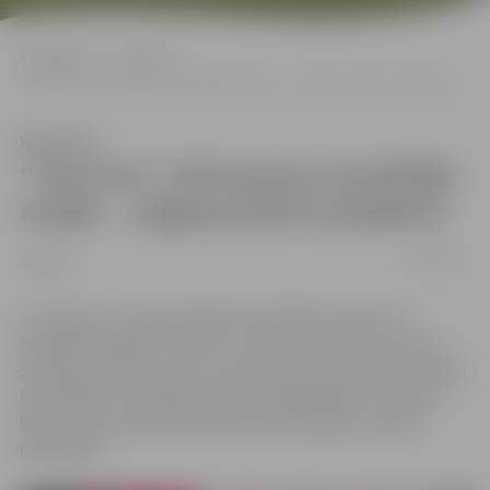
Sākumlapa
Jaunumi
“Top Gun” otrā posma uzvarētāju rindās – Jelgavas BJSS audzēkne
Klausīties
“Top Gun” otrā posma uzvarētāju
rindās – Jelgavas BJSS audzēkne
02/08/2021
Jaunumi
31. jūlijā un 1. augustā Ogrē norisinājās Latvijas 3×3
basketbola līgas “Top Gun” otrās sezonas otras posms.
Šis bija pirmais posms, kurā notika sacensības arī sieviešu
komandām. Uzvarētāju sastāvā spēlēja bijusī Jelgavas
Bērnu un jaunatnes sporta skolas audzēkne Janeta
Rozentāle.