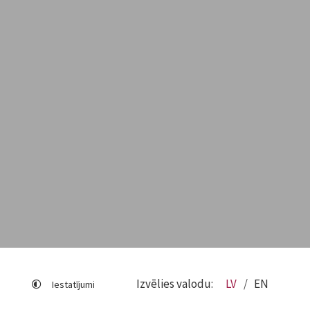
Izvēlies valodu:
LV
EN
Iestatījumi