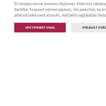
Šī tīmekļa vietne izmanto sīkdatnes. Piekrītot sīkdat
darbība. Turpinot vietnes apskati, Jūs piekrītat, ka i
jebkurā laikā varat atsaukt, nodzēšot saglabātās sīkd
APSTIPRINĀT VISAS
PIELĀGOT IZVĒL
Kontakti
Jelgavas valstp
Lielā iela 11
+371 630055
pasts@jelga