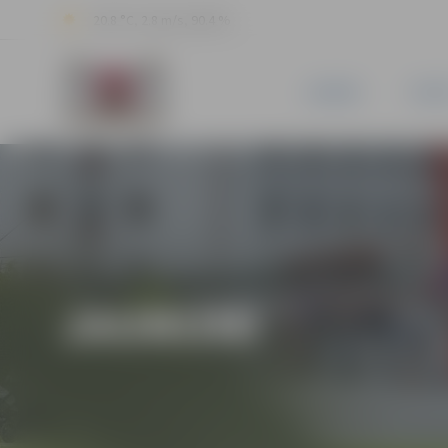
20.8 °C, 2.8 m/s, 90.4 %
JAUNUMI
PILSĒ
JAUNUMI