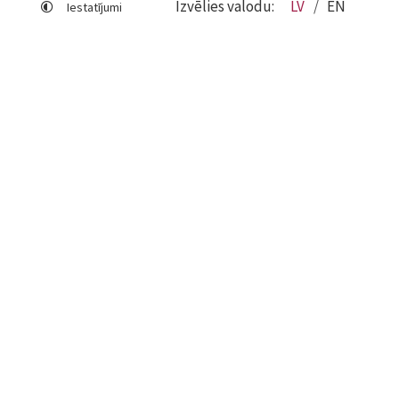
Izvēlies valodu:
LV
EN
Iestatījumi
Lapas karte
Viegli lasīt
Sociālo mediju lietošana
Sīkdatņu izmantošana
Piekļūstamības paziņojums