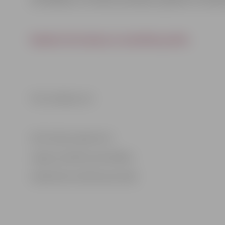
veicināšanas un slimību profilakses pasākumu īstenošan
Papildu informācija un nodarbību grafiks
Foto: pixabay.com
Informācija sagatavota
Jelgavas pilsētas pašvaldības
Sabiedrisko attiecību pārvaldē