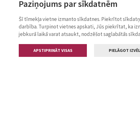
Paziņojums par sīkdatnēm
Šī tīmekļa vietne izmanto sīkdatnes. Piekrītot sīkdat
darbība. Turpinot vietnes apskati, Jūs piekrītat, ka i
jebkurā laikā varat atsaukt, nodzēšot saglabātās sīkd
APSTIPRINĀT VISAS
PIELĀGOT IZVĒL
Kontakti
Jelgavas valstp
Lielā iela 11
+371 630055
pasts@jelga