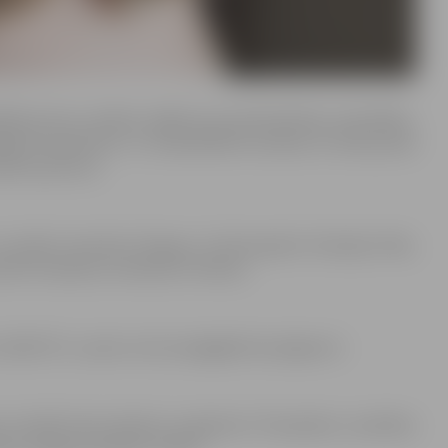
ībās jaunos vecākus izglītos par grūtniecības, dzemdību,
ajiem aspektiem. Uz nodarbībām aicinātas ne tikai jaunās
balsta personu.
ecmāte Veronika Pirogova, fizioterapeite Klaudija Hēla,
ita Purakalna un Ramona Treilona.
29222737, e-pasts: astra.vanaga@zrkac.jelgava.lv.
as Sociālā fonda atbalstu projektam “Kompleksu veselības