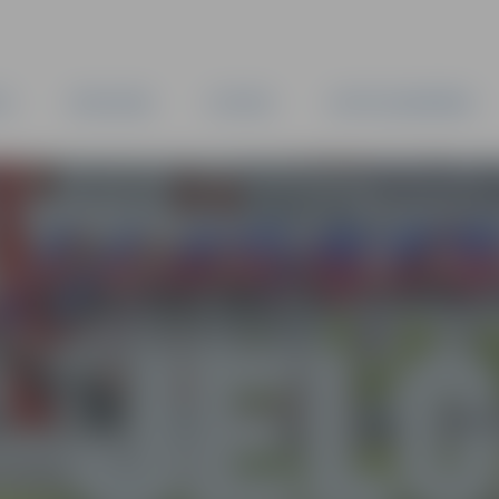
TA
PAŠVALDĪBA
IESTĀDES
KAPITĀLSABIEDRĪBAS