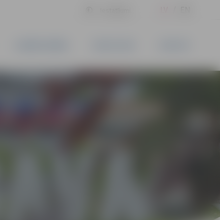
LV
EN
Iestatījumi
UZŅĒMĒJDARBĪBA
PAKALPOJUMI
KONTAKTI