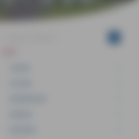
ZIŅAS
JAUNUMI
IZGLĪTĪBA
NODARBINĀTĪBA
PASĀKUMI
PAŠVALDĪBA