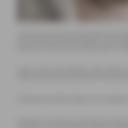
Topošo vecāku skolā jomas profesionāļi sešās nodarb
kā arī pēcdzemdību perioda fiziskajiem un emocionāl
māmiņas, bet arī tēti vai mamma kopā ar kādu citu at
Topošo vecāku skolas nodarbības vadīs sertificēta v
zīdīšanas konsultante Ilze Kuduliņa, PEP mammas San
Pieteikšanās nodarbībām obligāta. Tālrunis: 63082101, 
Nodarbības ir bez maksas un tiek īstenotas ar Eirop