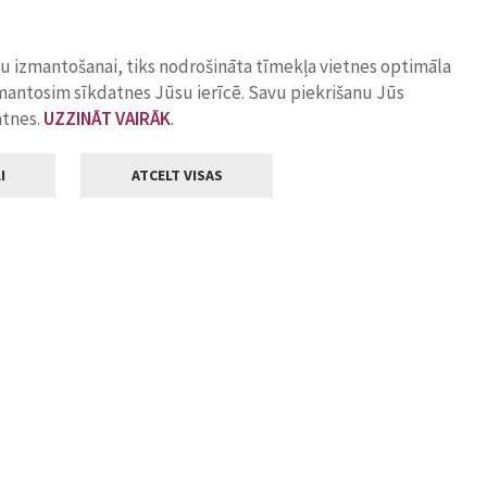
ņu izmantošanai, tiks nodrošināta tīmekļa vietnes optimāla
zmantosim sīkdatnes Jūsu ierīcē. Savu piekrišanu Jūs
atnes.
UZZINĀT VAIRĀK
.
I
ATCELT VISAS
Klientu apkalpošana
ilsētas pašvaldība
Darba laiks
, Jelgava, LV-3001
Pirmdienās
8.00 - 18.00
Otrdienās
8.00 - 17.00
22
Trešdienās
8.00 - 17.00
va.lv