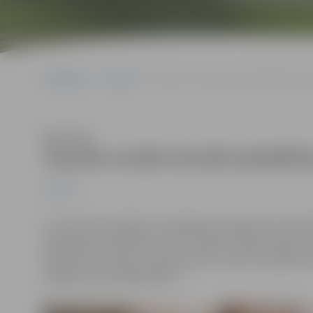
Sākumlapa
Jaunumi
Topošie vecāki aicināti piedalīties be
Klausīties
Topošie vecāki aicināti piedalīt
Jaunumi
Turpinoties Veselības veicināšanas programmas aktivitā
bezmaksas nodarbību ciklā “Topošo vecāku skola” Z
Šobrīd vēl ir brīvas vietas grupās, kurām nodarbības 
obligāti iepriekš jāpiesakās.