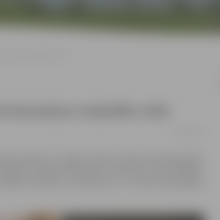
zmaksas nodarbību ciklā
ies bezmaksas nodarbību ciklā
08/01/2020
tēm pilsētā, arī šogad topošie vecāki aicināti piedalīties
emgales reģiona Kompetenču attīstības centrā (ZRKAC).
sāksies 29. janvārī, 19. februārī un 11. martā. Nodarbībām