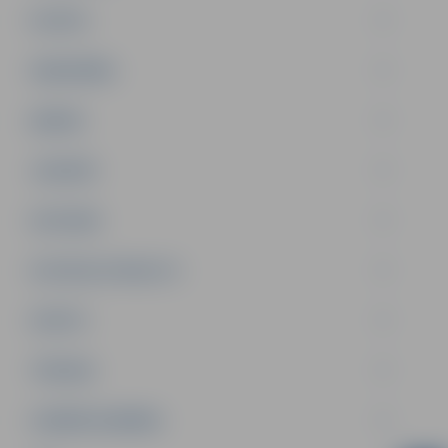
PILSĒTA
SABIEDRĪBA
ĢIMENE
JAUNIEŠI
SATIKSME
SOCIĀLAIS ATBALSTS
SPORTS
TŪRISMS
UZŅĒMĒJDARBĪBA