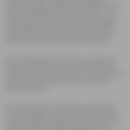
pilsētnieku modei un Jelgavas Sv.Trīsvienības baznīcas
vēsturei. Tās saglabās savu līdzšinējo konceptu – tiks
izvietotas torņa trīs stāvos un būs interaktīvas, ļaujot
apmeklētājiem izzināt vēstures faktus caur dažādām
maņām- šeit būs gan vizuālie, gan skaņas efekti, gan
iespēja virtuāli pielaikot senos pilsētnieku tērpus.
Tūrisma informācijas centrs (TIC) torņa 1. stāvā, skatu
laukums, izstāžu zāle un restorāns “Panorāmas skati”
turpinās savu darbu ierastajā kārtībā. 7. stāva konferenču
zāle un 9. stāva skatu laukums būs pieejami nomai
īpašiem gadījumiem.
Tūrisma informācijas centrā ikviens var iegūt aktuālo
tūrisma informāciju un bezmaksas tūrisma materiālus
par atpūtas iespējām Jelgavā un apkārtnē, kā arī citām
Latvijas pilsētām. Informācija pieejama gan latviešu