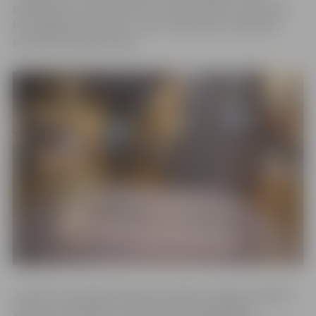
pakalpojumi, skatu laukums, izstāžu zāle un restorāns
būs pieejami, kā ierasts. Jauno ekspozīciju atklāšana
paredzēta šī gada vasarā.
Jaunās torņa ekspozīcijas tiks veltītas Jelgavas pilsētas
vēsturei, simboliem un pārmaiņām laika griežos,