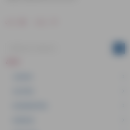
Drukāt
Dalīties
ZIŅAS
JAUNUMI
IZGLĪTĪBA
NODARBINĀTĪBA
PASĀKUMI