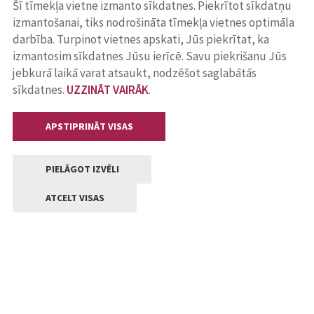
Šī tīmekļa vietne izmanto sīkdatnes. Piekrītot sīkdatņu
izmantošanai, tiks nodrošināta tīmekļa vietnes optimāla
darbība. Turpinot vietnes apskati, Jūs piekrītat, ka
izmantosim sīkdatnes Jūsu ierīcē. Savu piekrišanu Jūs
jebkurā laikā varat atsaukt, nodzēšot saglabātās
sīkdatnes.
UZZINĀT VAIRĀK
.
APSTIPRINĀT VISAS
PIELĀGOT IZVĒLI
ATCELT VISAS