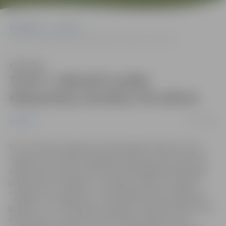
Sākumlapa
Jaunumi
Tornī 7. februārī uzsāks ekspozīciju nomaiņu trīs stāvos
Klausīties
Tornī 7. februārī uzsāks
ekspozīciju nomaiņu trīs stāvos
27/01/2022
Jaunumi
No 7. februāra Jelgavas Sv.Trīsvienības baznīcas torņa
trešajā, ceturtajā un piektajā stāvā tiks veikta vēstures
ekspozīciju nomaiņa. Šobrīd apmeklētājiem pieejamās
ekspozīcijas “Zemgale – Latvijas prezidentu šūpulis”,
“Jelgava un Jelgavas Sv. Trīsvienības baznīca laikmeta
griežos” un “Tautastērps Zemgalē” būs apskatāmas līdz
6. februārim, savukārt Tūrisma informācijas centra