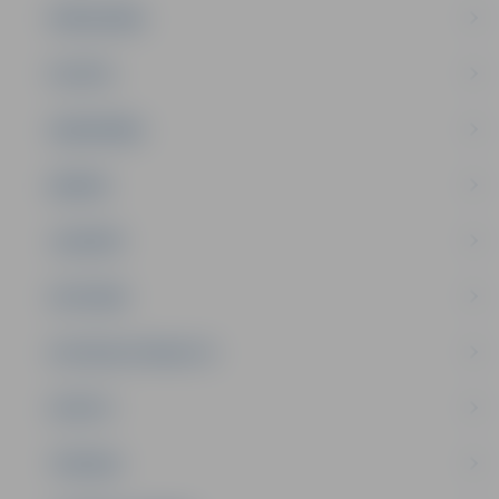
PAŠVALDĪBA
PILSĒTA
SABIEDRĪBA
ĢIMENE
JAUNIEŠI
SATIKSME
SOCIĀLAIS ATBALSTS
SPORTS
TŪRISMS