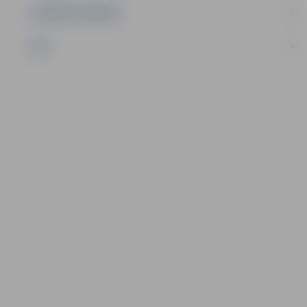
UZŅĒMĒJDARBĪBA
NVO