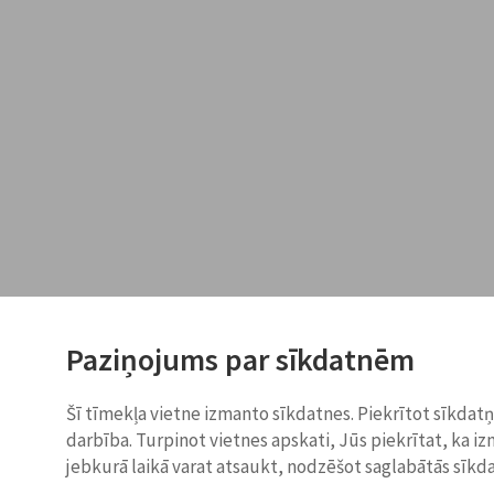
Paziņojums par sīkdatnēm
Šī tīmekļa vietne izmanto sīkdatnes. Piekrītot sīkdat
darbība. Turpinot vietnes apskati, Jūs piekrītat, ka i
jebkurā laikā varat atsaukt, nodzēšot saglabātās sīkd