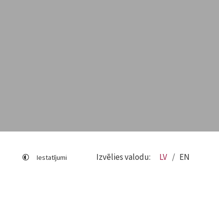
Izvēlies valodu:
LV
EN
Iestatījumi