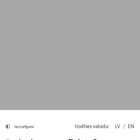
Izvēlies valodu:
LV
EN
Iestatījumi