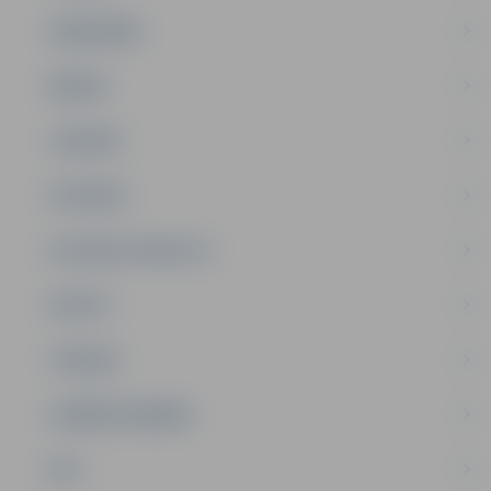
SABIEDRĪBA
ĢIMENE
JAUNIEŠI
SATIKSME
SOCIĀLAIS ATBALSTS
SPORTS
TŪRISMS
UZŅĒMĒJDARBĪBA
NVO