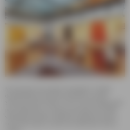
No 24. janvāra Tornī skatāmi “ziemeļnieku” tehnikā
darinātie Mārtiņa Heimrāta tekstildarbi, savukārt
3.februārī ikviens aicināts uz Torni, kur būs iespēja satikt
pašu mākslinieku un uzklausīt viņa stāstu par izstādē
skatāmajiem darbiem, piedalīties radošās sarunās par
kultūrvidi Latvijā un uzzināt, kas mākslinieku saista ar