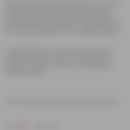
Savu darbu izstādes Mārtiņš Heimrāts rīko reti. Izstāde
Jelgavas Sv.Trīsvienības baznīcas tornī ir tapusi pēc
mākslas zinātnieka, Jelgavas Mākslinieku biedrības
vadītāja Māra Branča ierosinājuma, un šajā vēsajā sezonā
Torņa izstāžu zālē ienes siltuma un mājīguma noskaņu.
Izstāde “Mārtiņdeķi” Tornī skatāma līdz 26. martam
otrdienās no pulksten 10 līdz 18, no trešdienas līdz
sestdienai no pulksten 10 līdz 22, bet svētdienās no
pulksten 11 līdz 21.
Foto un informācija: Jelgavas reģionālais Tūrisma centrs
Drukāt
Dalīties