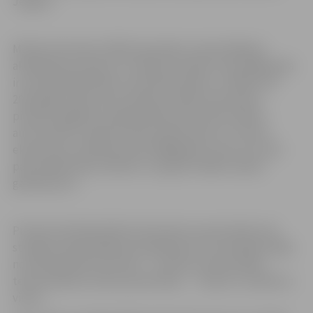
Jelgavu.
Mārtiņš Heimrāts (1955) absolvējis Latvijas Mākslas
akadēmijas Interjera un Iekārtas nodaļu, kopš 1985. gada
ir Latvijas Mākslinieku savienības biedrs, no 2005. līdz
2011.gadam bijis tās prezidents. Mārtiņa Heimrāta
pieredzi bagātina 12 gadi AKKA/LAA Vizuālo mākslu
autortiesību nodaļā. Izstāžu iekārtošana un muzeju
ekspozīciju veidošana kopš 1980.gada ir joma, kur, pēc
paša mākslinieka vārdiem, viņš gūst lielāko radošo
gandarījumu.
Pirmās tekstilijas Mārtiņš Heimrāts noauda laikā, kad
studēja Latvijas Mākslas akadēmijā. Aust iemācījās mājās
no tēta Rūdolfa Heimrāta – latviešu profesionālās
tekstilmākslas skolas pamatlicēja – vērojot un palīdzot
viņam.