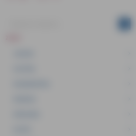
ZIŅAS
JAUNUMI
IZGLĪTĪBA
NODARBINĀTĪBA
PASĀKUMI
PAŠVALDĪBA
PILSĒTA