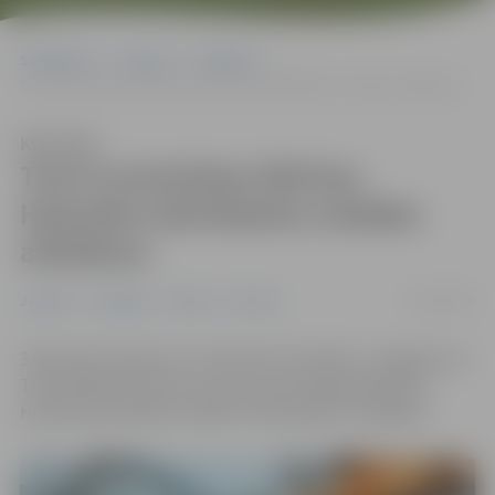
Sākumlapa
Jaunumi
Pasākumi
Tornī norisināsies Mārtiņa Heimrāta tekstildarbu izstādes atklāšana
Klausīties
Tornī norisināsies Mārtiņa
Heimrāta tekstildarbu izstādes
atklāšana
01/02/2023
Jaunumi
Pasākumi
Pilsēta
Tūrisms
3.februārī pulksten 17 interesenti aicināti uz Jelgavas Sv.
Trīsvienības baznīcas torni, kur norisināsies Mārtiņa
Heimrāta tekstiliju izstādes “Mārtiņdeķi” atklāšana.