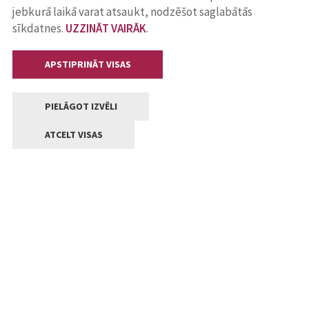
jebkurā laikā varat atsaukt, nodzēšot saglabātās
sīkdatnes.
UZZINĀT VAIRĀK
.
APSTIPRINĀT VISAS
PIELĀGOT IZVĒLI
ATCELT VISAS
Kontakti
Jelgavas valstpilsētas pašvaldība