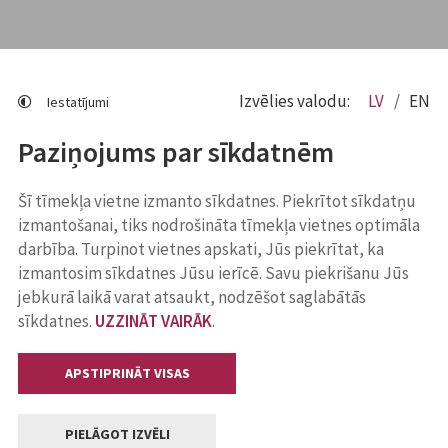
Izvēlies valodu:
LV
EN
Iestatījumi
Paziņojums par sīkdatnēm
Šī tīmekļa vietne izmanto sīkdatnes. Piekrītot sīkdatņu
izmantošanai, tiks nodrošināta tīmekļa vietnes optimāla
darbība. Turpinot vietnes apskati, Jūs piekrītat, ka
izmantosim sīkdatnes Jūsu ierīcē. Savu piekrišanu Jūs
jebkurā laikā varat atsaukt, nodzēšot saglabātās
sīkdatnes.
UZZINĀT VAIRĀK
.
APSTIPRINĀT VISAS
PIELĀGOT IZVĒLI