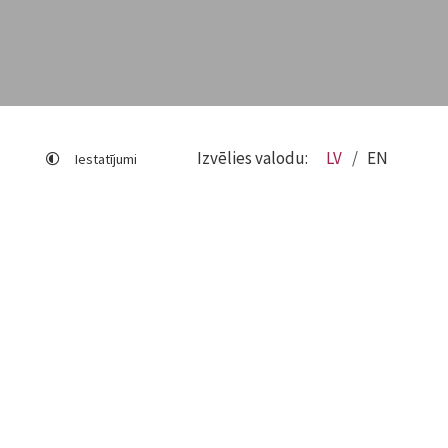
Izvēlies valodu:
LV
EN
Iestatījumi