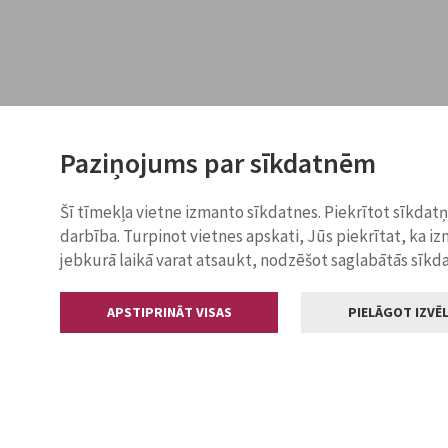
Paziņojums par sīkdatnēm
Šī tīmekļa vietne izmanto sīkdatnes. Piekrītot sīkdat
darbība. Turpinot vietnes apskati, Jūs piekrītat, ka i
jebkurā laikā varat atsaukt, nodzēšot saglabātās sīkd
APSTIPRINĀT VISAS
PIELĀGOT IZVĒL