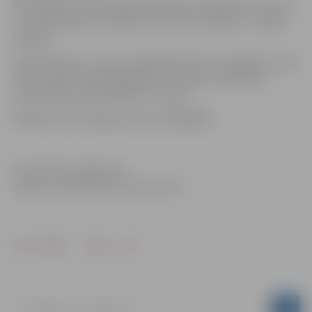
Melodiskās zvanu skaņas papildinās Latvijā atzītu autoru
– M.Laukmales, R.Losānes, A.Līces un I.Ziedoņa – dzejas
lasījumi.
Ieejas maksa uz zvanu ansambļa koncertu Jelgavas Torņa
skatu laukumā: pieaugušajiem – 0,80 Ls; skolēniem,
studentiem, pensionāriem – 0,40 Ls.
Papildus informācija pa tālruni 63005445.
Informāciju sagatavoja
Jelgavas reģionālais tūrisma centrs
Drukāt
Dalīties