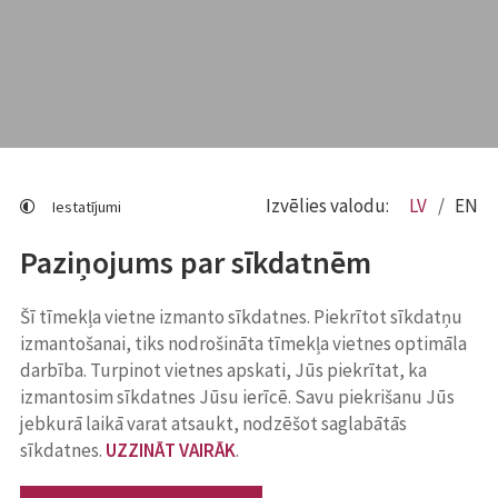
Izvēlies valodu:
LV
EN
Iestatījumi
Paziņojums par sīkdatnēm
Šī tīmekļa vietne izmanto sīkdatnes. Piekrītot sīkdatņu
izmantošanai, tiks nodrošināta tīmekļa vietnes optimāla
darbība. Turpinot vietnes apskati, Jūs piekrītat, ka
izmantosim sīkdatnes Jūsu ierīcē. Savu piekrišanu Jūs
jebkurā laikā varat atsaukt, nodzēšot saglabātās
sīkdatnes.
UZZINĀT VAIRĀK
.