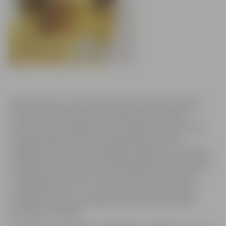
Lielās svētku burzmas laikā ļaujieties mirklim skaistas
mūzikas un liriskas dzejas. 21.decembrī ansamblis
„Accelerando” Jelgavas Sv. Trīsvienības baznīcas tornī
atskaņos dažādu autoru Ziemassvētku dziesmu
aranžējumus, kas zvanu izpildījumā iegūs citu, dzidrāku
skanējumu. Koncertā būs dzirdamas gan visiem zināmas
un iemīļotas dziesmas, kā „Klusa nakts, svēta nakts”,
„Jingle bells rock” un „Carol of bells”, kas dzirdama
kinofilmā „Viens pats mājās”, gan arī iepriekš mazāk
dzirdētas melodijas.