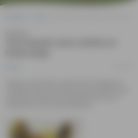
Sākumlapa
Jaunumi
Tornī skanēs zvanu mūzika un liriska dzeja
Klausīties
Tornī skanēs zvanu mūzika un
liriska dzeja
13/12/2011
Jaunumi
Trešdien, 21.decembrī, pulksten 18 un 20 Jelgavas Sv.
Trīsvienības baznīcas torņa skatu laukumā notiks zvanu
ansambļa „Accelerando” Ziemassvētku koncerts ar
Latvijā atzītu autoru dzejas lasījumiem.