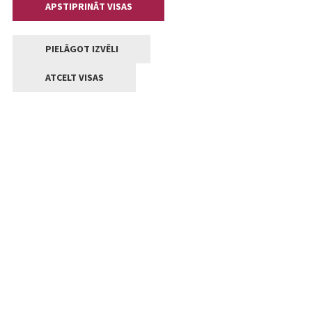
APSTIPRINĀT VISAS
PIELĀGOT IZVĒLI
ATCELT VISAS
Kontakti
Jelgavas valstpilsētas pašvaldība
Lielā iela 11, Jelgava, LV-3001
+371 63005522
pasts@jelgava.lv