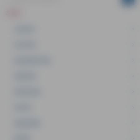
ZIŅAS
JAUNUMI
IZGLĪTĪBA
NODARBINĀTĪBA
PASĀKUMI
PAŠVALDĪBA
PILSĒTA
SABIEDRĪBA
ĢIMENE