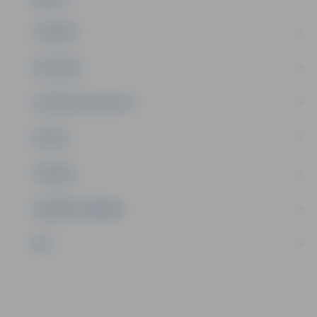
JAUNIEŠI
SATIKSME
SOCIĀLAIS ATBALSTS
SPORTS
TŪRISMS
UZŅĒMĒJDARBĪBA
NVO