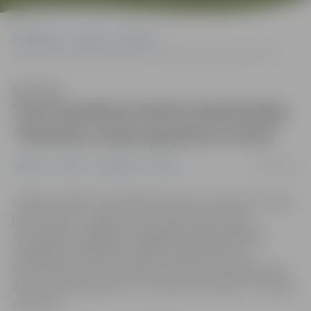
Sākumlapa
Jaunumi
Pilsēta
Tornī skatāma Edvīna Kalnenieka “Nokrāsu maiņa gaismā un ēnā”
Klausīties
Tornī skatāma Edvīna Kalnenieka
“Nokrāsu maiņa gaismā un ēnā”
08/05/2025
Jaunumi
Pilsēta
Sabiedrība
Tūrisms
Jelgavas Svētās Trīsvienības baznīcas tornī durvis vērusi
jauna izstāde – jelgavnieka, latviešu gleznotāja,
scenogrāfa, pedagoga un ilggadēja Latvijas Mākslas
akadēmijas Zīmēšanas katedras vadītāja Edvīna
Kalnenieka piemiņas izstāde “Nokrāsu maiņa gaismā un
ēnā”. 10. maijā pulksten 17 interesenti aicināti uz izstādes
atklāšanu.