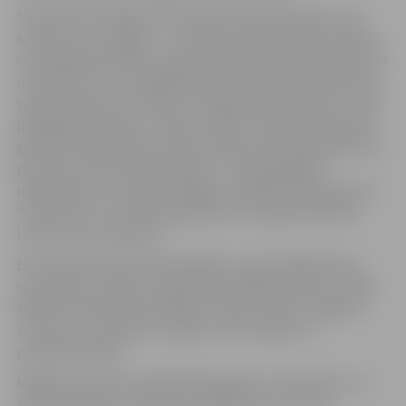
Savā profesionālajā dzīvē Edvīns Kalnenieks bijis cieši
saistīts arī ar Jelgavu – no 1965. līdz 2010. gadam veidoja
scenogrāfijas Ādolfa Alunāna Jelgavas teātra izrādēm. Par
mūža devumu scenogrāfijā 2017. gadā Edvīns Kalnenieks
saņēma atjaunoto Arvīda un Margas Spertālu balvu, tajā
pašā gadā par gleznu “Dārzs vakarā” mākslinieks ieguva
galveno balvu Ģederta Eliasa vārdā nosauktajā konkursā
par lauku tēmas atspoguļojumu. Tajā pašā gadā
mākslinieks arī saņēma Jelgavas augstāko apbalvojumu
“Goda zīme” par mūža ieguldījumu Jelgavas pilsētas
kultūrvides veidošanā.
Edvīna Kalnenieka darbi glabājas Latvijas Mākslinieku
savienības muzejā, Latvijas Nacionālajā mākslas muzejā,
Ādolfa Alunāna memoriālajā muzejā, Ģ.Eliasa Jelgavas
vēstures un mākslas muzejā, citos muzejos un
privātkolekcijās.
Mākslinieks devās mūžībā 2024. gada 11. decembrī un ir
apbedīts Rīgas 1. Meža kapu Mākslinieku kalniņā.