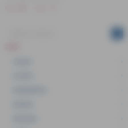
Drukāt
Dalīties
ZIŅAS
JAUNUMI
IZGLĪTĪBA
NODARBINĀTĪBA
PASĀKUMI
PAŠVALDĪBA