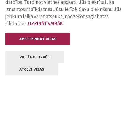
darbība. Turpinot vietnes apskati, Jūs piekrītat, ka
izmantosim sīkdatnes Jūsu ierīcē. Savu piekrišanu Jūs
jebkurā laikā varat atsaukt, nodzēšot saglabātās
sīkdatnes.
UZZINĀT VAIRĀK
.
APSTIPRINĀT VISAS
PIELĀGOT IZVĒLI
ATCELT VISAS
Kontakti