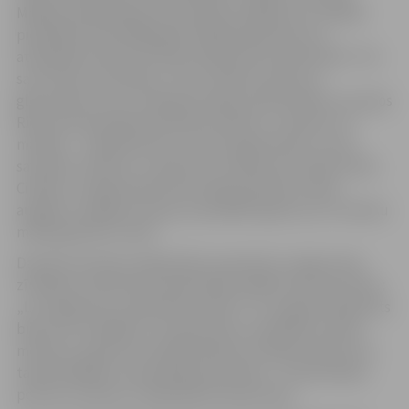
Mākslas akadēmijas Glezniecības nodaļā, bet izstādēs
piedalījies kopš 1966. gada. Mākslinieka devums
atspoguļots albumā “Gleznotājs Edvīns Kalnenieks”. Par
savu ceļu viņš rakstījis: “Savu vērtību skalu par
glezniecību esmu veidojis jaunībā, apbrīnodams muzejos
Rietumeiropas glezniecības vērtības, un neesmu to
mainījis… Iepazīstoties ar franču glezniecību, esmu
savulaik “saslimis” ar pasteli un veltījis tam daudz laika.
Cilvēki un augļi. Manai klusai dabai pietiek ar pāris
augļiem uz galda virsmas, ja parādās apjoms, ja ir nokrāsu
maiņa gaismā un ēnā.“
Daudzas latviešu mākslinieku paaudzes ir apguvušas
zīmēšanu tieši Edvīna Kalnenieka vadībā. Viņa moto bija :
„Lai uzgleznotu, jāiemācās zīmēt! “To, ka gleznotājs pats
bija izcils zīmētājs un izsmalcinātu tonalitātes nianšu
meistars, apliecina izstādē iekļautie mākslas darbi, kas
tapuši dažādos viņa daiļrades periodos – klusās dabas,
portreti, ainavas un figurālās kompozīcijas.