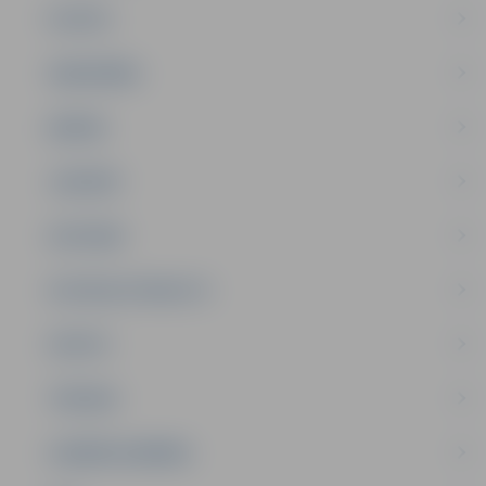
PILSĒTA
SABIEDRĪBA
ĢIMENE
JAUNIEŠI
SATIKSME
SOCIĀLAIS ATBALSTS
SPORTS
TŪRISMS
UZŅĒMĒJDARBĪBA