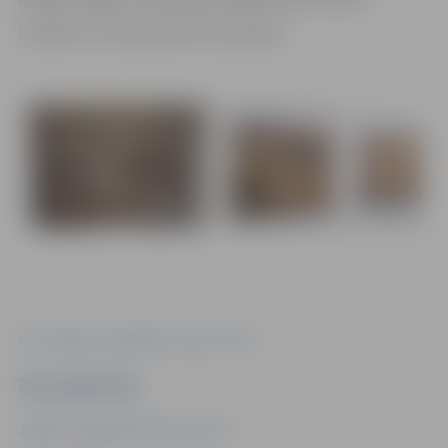
Izstāde tornī skatāma līdz 29. jūnijam.
Foto: Jelgavas reģionālais Tūrisma centrs
Ziņu sagatavoja
Jelgavas reģionālais Tūrisma centrs