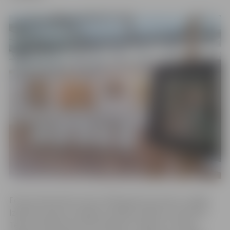
Edvīns Kalnenieks dzimis 1939. gada 16. janvārī, Liepājā.
Izglītību ieguvis Liepājas Lietišķās mākslas vidusskolā
Telpu dekoratīvās noformēšanas nodaļā un Latvijas