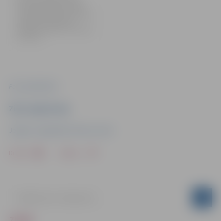
Trīsvienības baznīcas torņa
izstāžu zālē skatāma Sandras
Vingres bērnu grāmatu
ilustrāciju izstāde “Zemei pāri
debestiņa”.
Foto: publicitātes
Ziņu sagatavoja
Jelgavas reģionālais Tūrisma centrs
Drukāt
Dalīties
ZIŅAS