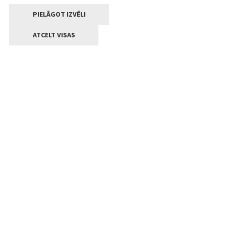
PIELĀGOT IZVĒLI
ATCELT VISAS
Kontakti
Jelgavas valstpilsētas pašvaldība
Lielā iela 11, Jelgava, LV-3001
+371 63005522
pasts@jelgava.lv
Klientu apkalpošana