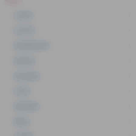
JAUNUMI
IZGLĪTĪBA
NODARBINĀTĪBA
PASĀKUMI
PAŠVALDĪBA
PILSĒTA
SABIEDRĪBA
ĢIMENE