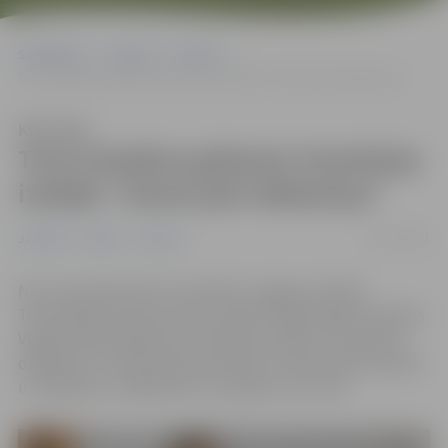
Sākumlapa
Jaunumi
Pilsēta
Tornī skatāma grāmatu ilustrāciju izstāde “Zemei pāri debestiņa”
Klausīties
Tornī skatāma grāmatu ilustrāciju
izstāde “Zemei pāri debestiņa”
05/12/2023
Jaunumi
Pilsēta
Tūrisms
No 5. decembra līdz 14. janvārim Jelgavas Svētās
Trīsvienības baznīcas torņa izstāžu zālē skatāma Sandras
Vingres bērnu grāmatu ilustrāciju izstāde “Zemei pāri
debestiņa”. 16. decembrī pulksten 12 interesenti aicināti
uz tikšanos ar mākslinieci un pasaku rītu tornī.