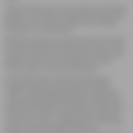
“Manas bērnības neatņemama sastāvdaļa vienmēr bijušas
grāmatas, to ilustrācijas un tagad, pašai ilustrējot bērnu
grāmatas, redzu to kā sava aicinājuma likumsakarīgu
turpinājumu,” tā Sandra Vingre.
Mākslinieces pamatnozare ir glezniecība. Bērnu grāmatu
ilustrācijā māksliniece darbojas salīdzinoši nesen – kopš
2021. gada, taču līdz šim ir ilustrējusi jau septiņas bērnu
grāmatas. Izstāde “Zemei pāri debestiņa” ir pirmā
Sandras Vingres ilustrāciju personālizstāde.
Sandra Vingre ir ieguvusi bakalaura grādu Eiropas
Kristīgās akadēmijas studiju programmā “Bībeles
māksla” un maģistra grādu glezniecības apakšnozarē
Latvijas Mākslas akadēmijā. Māksliniece izstādēs aktīvi
piedalās kopš 2007.gada. Nozīmīgākās personālizstādes –
“Kluso domu maratons” Liepājas muzejā, “Zibatmiņa”
Ventspilī Jūras vārtos un ceļojošā gleznu izstāde “Nakts
pasakas”. Nesenajā izstādē par lauku tēmas