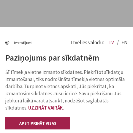
Izvēlies valodu:
LV
EN
Iestatījumi
Paziņojums par sīkdatnēm
Šī tīmekļa vietne izmanto sīkdatnes. Piekrītot sīkdatņu
izmantošanai, tiks nodrošināta tīmekļa vietnes optimāla
darbība. Turpinot vietnes apskati, Jūs piekrītat, ka
izmantosim sīkdatnes Jūsu ierīcē. Savu piekrišanu Jūs
jebkurā laikā varat atsaukt, nodzēšot saglabātās
sīkdatnes.
UZZINĀT VAIRĀK
.
APSTIPRINĀT VISAS