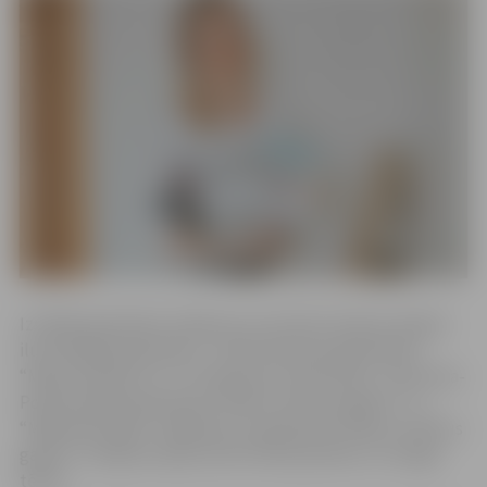
Izstādē apskatāmi zīmējumi no četrām Sandras Vingres
ilustrētājām grāmatām – Pāvila Raudoņa grāmatām
“Meža noslēpumi” un “Pasaka par mežcirtēju”, Ulda Poļa-
Polīša dzejoļu grāmatām “Baltos svētkus gaidot” un
“Mākonīša māja”. Jāpiebilst, ka grāmatas “Baltos svētkus
gaidot” zīmējumi īpaši veltīti Ziemassvētku un sniega
tēmai.