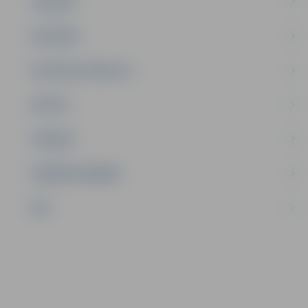
JAUNIEŠI
SATIKSME
SOCIĀLAIS ATBALSTS
SPORTS
TŪRISMS
UZŅĒMĒJDARBĪBA
NVO