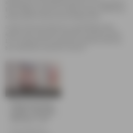
atspoguļojumu Latvijas glezniecībā, kuru rīkoja Ģederta
Eliasa Jelgavas vēstures un mākslas muzejs, māksliniece
saņēma Ģederta Eliasa fonda simpātiju balvu.
Izstādi “Zemei pāri debestiņa” apmeklētāji aicināti
apskatīt līdz 14. janvārim otrdienās no pulksten 10 līdz
18, no trešdienas līdz sestdienai no pulksten 10 līdz 20,
bet svētdienās no pulksten 11 līdz 18.
6 bildes
Grāmatu ilustrāciju
izstāde “Zemei pāri
debestiņa” tornī
No 5. decembra līdz 14.
janvārim Jelgavas Svētās