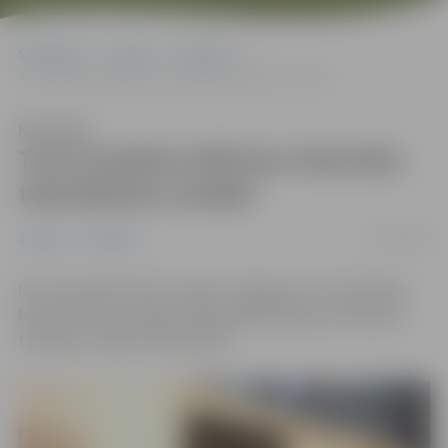
Sākumlapa
Jaunumi
Pasākumi
Tornī skatāma Mārtiņa Heimrāta tekstildarbu izstāde
Klausīties
Tornī skatāma Mārtiņa Heimrāta
tekstildarbu izstāde
23/01/2023
Jaunumi
Pasākumi
No 24. janvāra līdz 26. martam Jelgavas Sv. Trīsvienības
baznīcas torņa izstāžu zālē skatāma Mārtiņa Heimrāta
tekstiliju izstāde “Mārtiņdeķi”.