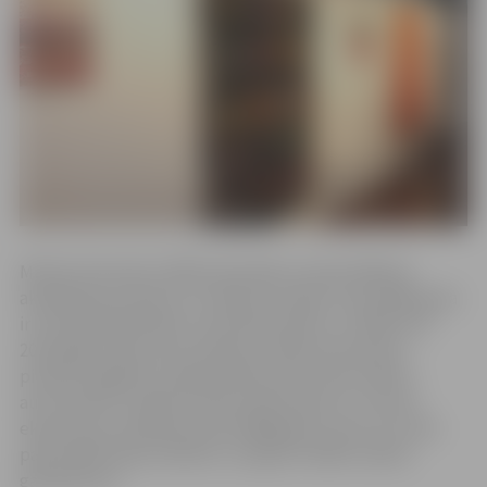
Mārtiņš Heimrāts (1955) absolvējis Latvijas Mākslas
akadēmijas Interjera un Iekārtas nodaļu, kopš 1985. gada
ir Latvijas Mākslinieku savienības biedrs, no 2005. līdz
2011.gadam bijis tās prezidents. Mārtiņa Heimrāta
pieredzi bagātina 12 gadi AKKA/LAA Vizuālo mākslu
autortiesību nodaļā. Izstāžu iekārtošana un muzeju
ekspozīciju veidošana kopš 1980.gada ir joma, kur, pēc
paša mākslinieka vārdiem, viņš gūst lielāko radošo
gandarījumu.