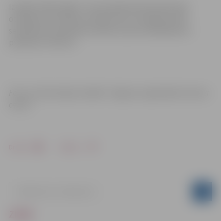
Izstāde “Mārtiņdeķi” Tornī skatāma līdz 26.martam
otrdienās no pulksten 10 līdz 18, no trešdienas līdz
sestdienai no pulksten 10 līdz 22, bet svētdienās no
pulksten 11 līdz 21.
Foto un informācija: Iestāde “Jelgavas reģionālais tūrisma
centrs”
Drukāt
Dalīties
ZIŅAS