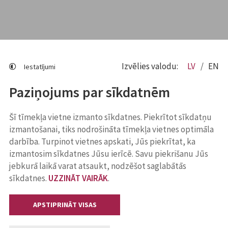
Izvēlies valodu:
LV
EN
Iestatījumi
Paziņojums par sīkdatnēm
Šī tīmekļa vietne izmanto sīkdatnes. Piekrītot sīkdatņu
izmantošanai, tiks nodrošināta tīmekļa vietnes optimāla
darbība. Turpinot vietnes apskati, Jūs piekrītat, ka
izmantosim sīkdatnes Jūsu ierīcē. Savu piekrišanu Jūs
jebkurā laikā varat atsaukt, nodzēšot saglabātās
sīkdatnes.
UZZINĀT VAIRĀK
.
APSTIPRINĀT VISAS