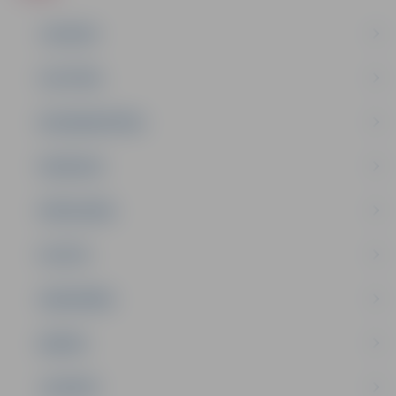
JAUNUMI
IZGLĪTĪBA
NODARBINĀTĪBA
PASĀKUMI
PAŠVALDĪBA
PILSĒTA
SABIEDRĪBA
ĢIMENE
JAUNIEŠI