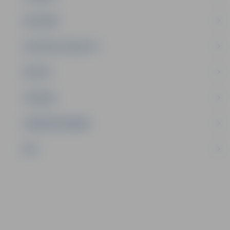
SATIKSME
SOCIĀLAIS ATBALSTS
SPORTS
TŪRISMS
UZŅĒMĒJDARBĪBA
NVO