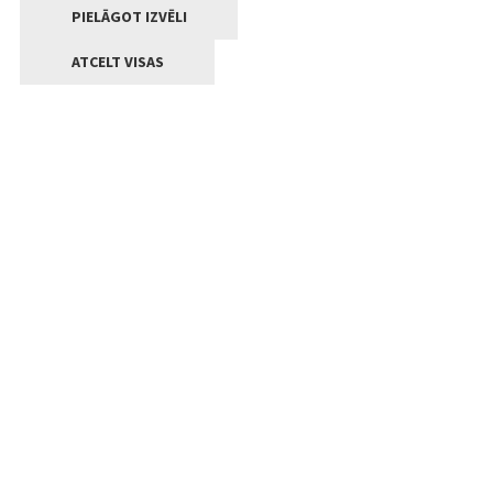
PIELĀGOT IZVĒLI
ATCELT VISAS
Kontakti
Jelgavas valstpilsētas pašvaldība
Lielā iela 11, Jelgava, LV-3001
+371 63005522
pasts@jelgava.lv
Klientu apkalpošana