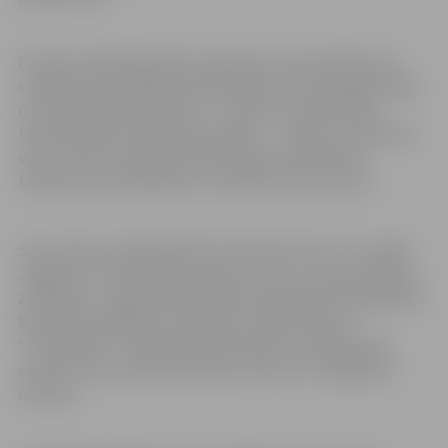
Pirmās tekstilijas Mārtiņš Heimrāts noauda laikā, kad
studēja Latvijas Mākslas akadēmijā. Aust iemācījās mājās
no tēta Rūdolfa Heimrāta – latviešu profesionālās
tekstilmākslas skolas pamatlicēja – vērojot un palīdzot
viņam. Viens no Mārtiņa Heimrāta jauktā tehnikā
tapušiem tekstildarbiem ir skatāms Lielauces pilī.
Savu darbu izstādes Mārtiņš Heimrāts rīko reti. Izstāde
Jelgavas Sv.Trīsvienības baznīcas tornī ir tapusi mākslas
zinātnieka, Jelgavas Mākslinieku biedrības vadītāja Māra
Branča ierosinājuma rezultātā. Izstādē redzami
“ziemeļnieku” tehnikā darināti darbi, kas šajā vēsajā
sezonā Torņa izstāžu zālē ienes siltuma un mājīguma
noskaņu.