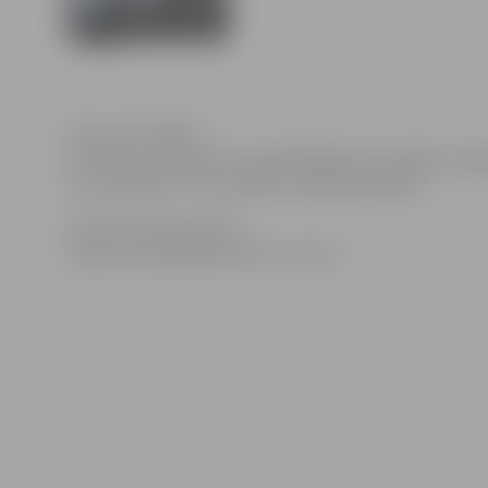
Foto: Ivars Veiliņš
Pirmdien, 25.februārī, apmeklētājiem būs slēgts Jelga
Tour De Marie”. Tornī notiks uzkopšanas darbi.
Informācija sagatavota
Jelgavas reģionālajā tūrisma centrā