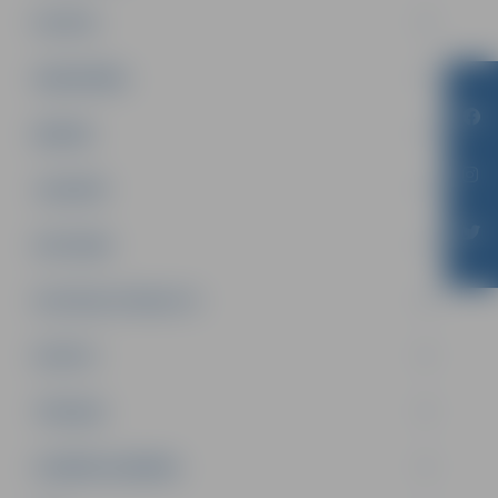
PILSĒTA
SABIEDRĪBA
ĢIMENE
JAUNIEŠI
SATIKSME
SOCIĀLAIS ATBALSTS
SPORTS
TŪRISMS
UZŅĒMĒJDARBĪBA