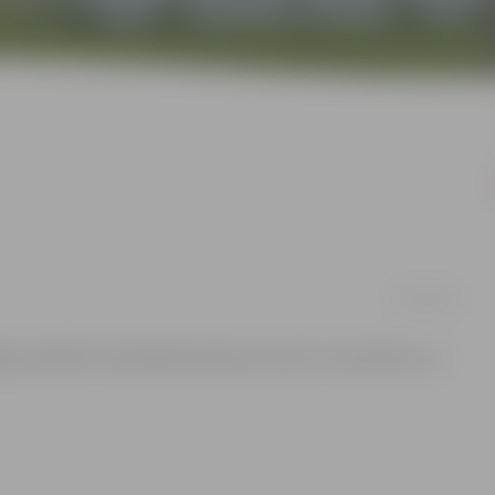
22/02/2013
vas Svētās Trīsvienības baznīcas tornis un restorāns „La