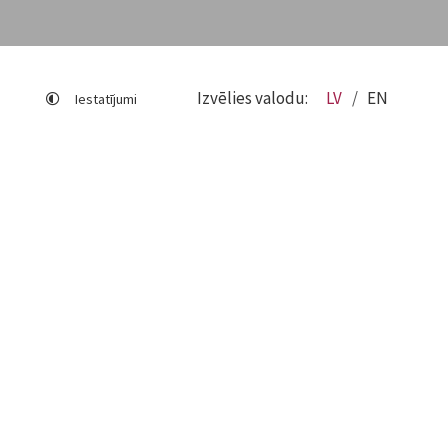
Izvēlies valodu:
LV
EN
Iestatījumi
Lapas karte
Viegli lasīt