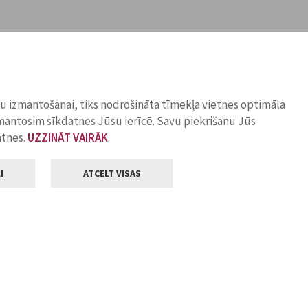
ņu izmantošanai, tiks nodrošināta tīmekļa vietnes optimāla
zmantosim sīkdatnes Jūsu ierīcē. Savu piekrišanu Jūs
atnes.
UZZINĀT VAIRĀK
.
I
ATCELT VISAS
Klientu apkalpošana
ilsētas pašvaldība
Darba laiks