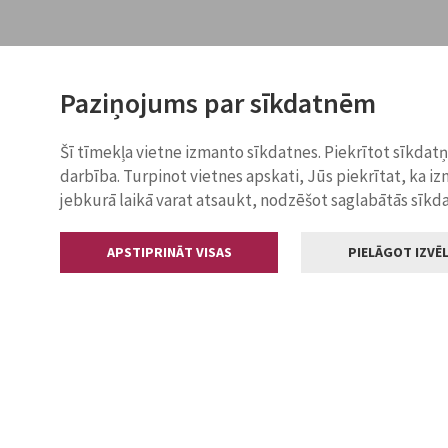
Paziņojums par sīkdatnēm
Šī tīmekļa vietne izmanto sīkdatnes. Piekrītot sīkdat
darbība. Turpinot vietnes apskati, Jūs piekrītat, ka i
jebkurā laikā varat atsaukt, nodzēšot saglabātās sīkd
APSTIPRINĀT VISAS
PIELĀGOT IZVĒL
Kontakti
Jelgavas valstp