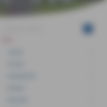
ZIŅAS
JAUNUMI
IZGLĪTĪBA
NODARBINĀTĪBA
PASĀKUMI
PAŠVALDĪBA