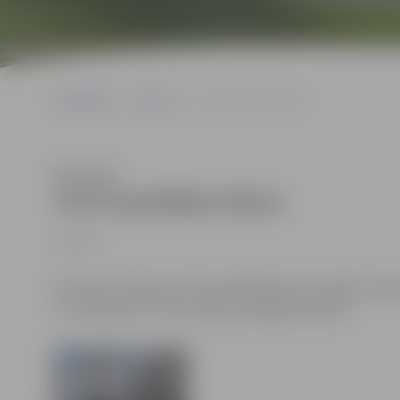
Sākumlapa
Jaunumi
Tornī spodrības diena
Klausīties
Tornī spodrības diena
Jaunumi
Pirmdien, 25.februārī, apmeklētājiem būs slēgts Jelga
Tour De Marie”. Tornī notiks uzkopšanas darbi.