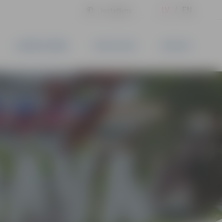
LV
EN
Iestatījumi
UZŅĒMĒJDARBĪBA
PAKALPOJUMI
KONTAKTI