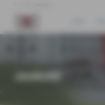
22 °C, 2.1 m/s, 63.5 %
JAUNUMI
PILSĒ
JAUNUMI