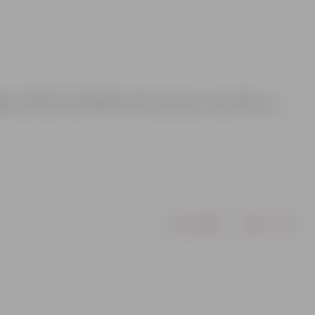
vas Svētās Trīsvienības baznīcas tornis un restorāns „La
Drukāt
Dalīties