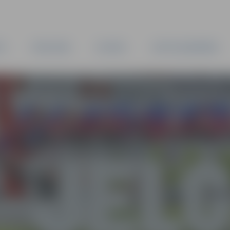
TA
PAŠVALDĪBA
IESTĀDES
KAPITĀLSABIEDRĪBAS