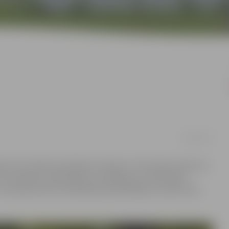
14/10/2021
kā no 14. oktobra noteiktas izmaiņas. Torņa skatu laukums,
eturtdienās, piektdienās, sestdienās un svētdienās
. novembra tas arī trešdienās apmeklētājus uzņems līdz