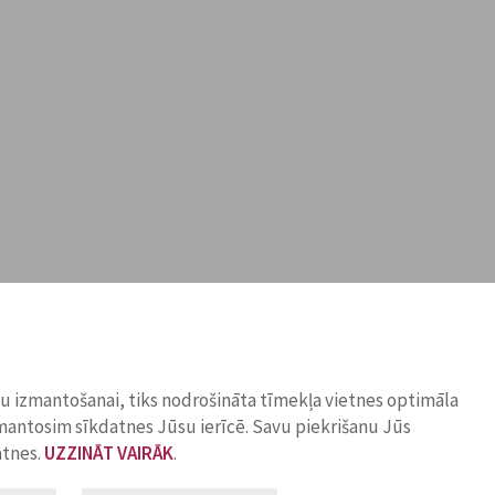
ņu izmantošanai, tiks nodrošināta tīmekļa vietnes optimāla
zmantosim sīkdatnes Jūsu ierīcē. Savu piekrišanu Jūs
atnes.
UZZINĀT VAIRĀK
.