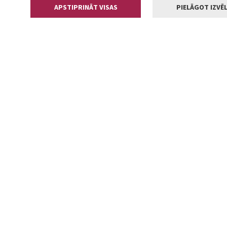
APSTIPRINĀT VISAS
PIELĀGOT IZVĒL
Kontakti
Jelgavas valstp
Lielā iela 11
+371 630055
pasts@jelga
2002-2026 jelgava.lv