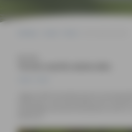
Sākumlapa
Jaunumi
Pilsēta
Tornim mainīts darba laiks
Klausīties
Tornim mainīts darba laiks
Jaunumi
Pilsēta
Jelgavas Svētās Trīsvienības baznīcas torņa darba lai
izstāžu zāle un Tūrisma informācijas centrs turpmāk c
apmeklētājiem būs atvērts līdz pulksten 21, bet no 1
pulksten 21.