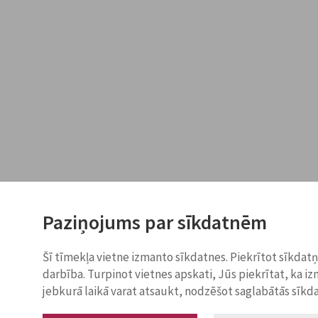
Paziņojums par sīkdatnēm
Šī tīmekļa vietne izmanto sīkdatnes. Piekrītot sīkdat
darbība. Turpinot vietnes apskati, Jūs piekrītat, ka i
jebkurā laikā varat atsaukt, nodzēšot saglabātās sīkd