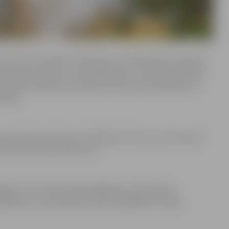
kums tornī ir atvērts otrdienās un trešdienās no pulksten
pulksten 10 līdz 21, bet svētdienās – no pulksten 11 līdz
as līdz sestdienai no pulksten 10 līdz 18, svētdienās no
lēgts.
skati» būs atvērts arī trešdienās, līdz ar to torņa skatu
ūs atvērti līdz pulksten 21.
kšējais. Tā ir atvērta apmeklētājiem ceturtdienās,
eklējumu var pieteikt pa tālruni 63005407 un māju