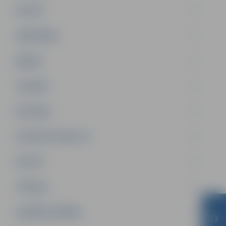
PILSĒTA
SABIEDRĪBA
ĢIMENE
JAUNIEŠI
SATIKSME
SOCIĀLAIS ATBALSTS
SPORTS
TŪRISMS
UZŅĒMĒJDARBĪBA