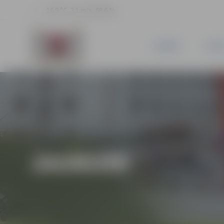
16.9 °C, 3.1 m/s, 68.6 %
JAUNUMI
PILSĒ
JAUNUMI