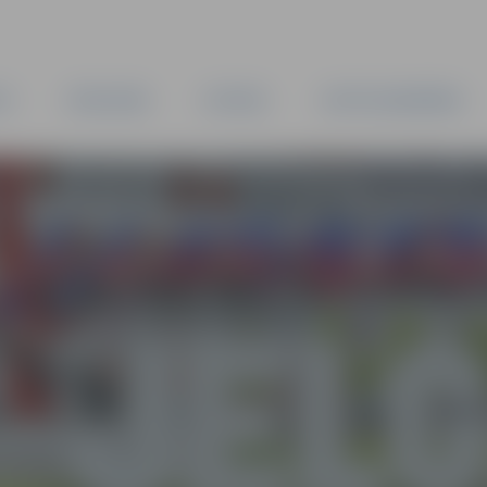
TA
PAŠVALDĪBA
IESTĀDES
KAPITĀLSABIEDRĪBAS