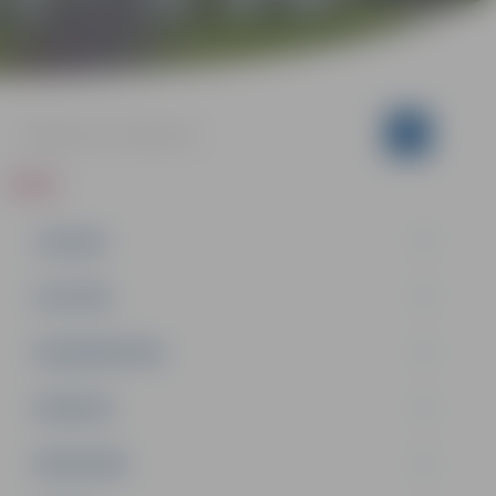
ZIŅAS
JAUNUMI
IZGLĪTĪBA
NODARBINĀTĪBA
PASĀKUMI
PAŠVALDĪBA