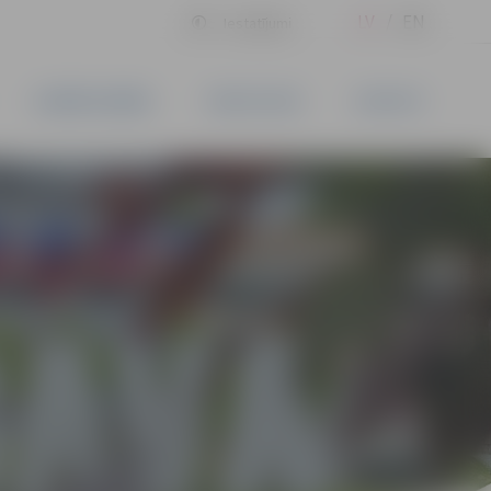
LV
EN
Iestatījumi
UZŅĒMĒJDARBĪBA
PAKALPOJUMI
KONTAKTI