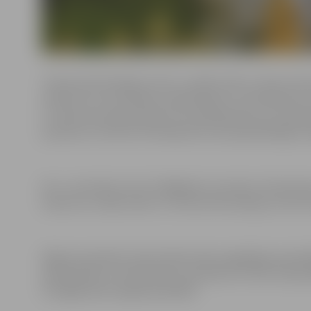
Tūrisma informācijas centrs, izstāžu zāle un skatu lau
10 līdz 18, ceturtdienās, piektdienās un sestdienās no 
21. Vēstures ekspozīcijas tornī aplūkojamas no otrdien
pulksten 11 līdz 18. Pirmdienās tornis apmeklētājiem s
No 1. novembra tornī strādājošais restorāns «Panorāmas 
laukums, izstāžu zāle un Tūrisma informācijas centrs b
Mājas Vecpilsētas ielā 14 darba laiks saglabājas ieprie
piektdienās un sestdienās no pulksten 11 līdz 18. Apm
izstaigāt paši vai gida pavadībā.